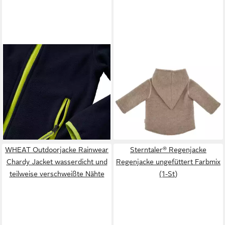
JAKO-O
Fleecejacke JAKO-O
MAXIMO
Fleecejacke aus
Fleecejacke Basic Kinder Baby
Wolle, wärmend,
29,95 €
ab 37,31 €
marine
atmungsaktiv, zum knöpfen,
UVP
79,99 €
gefüttert, mit Kapuze
-53%
WHEAT Outdoorjacke Rainwear
Sterntaler® Regenjacke
Chardy Jacket wasserdicht und
Regenjacke ungefüttert Farbmix
teilweise verschweißte Nähte
(1-St)