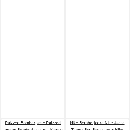
Raizzed Bomberjacke Raizzed
Nike Bomberjacke Nike Jacke
Jungen Bomberjacke mit Kapuze
Tampa Bay Buccaneers Nike