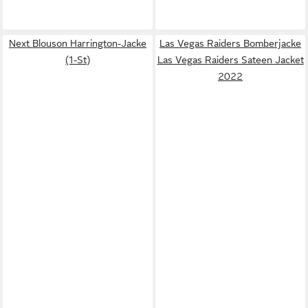
Next Blouson Harrington-Jacke
Las Vegas Raiders Bomberjacke
(1-St)
Las Vegas Raiders Sateen Jacket
2022