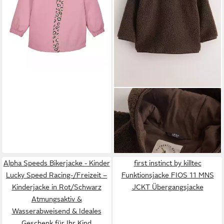
NEXT
Kapuzenfleecejacke
Fleecejacke mit Kapuze (1-St)
ab 33,00 €
Alpha Speeds Bikerjacke - Kinder
first instinct by killtec
Lucky Speed Racing-/Freizeit –
Funktionsjacke FIOS 11 MNS
Kinderjacke in Rot/Schwarz
JCKT Übergangsjacke
Atmungsaktiv &
Wasserabweisend & Ideales
Geschenk für Ihr Kind