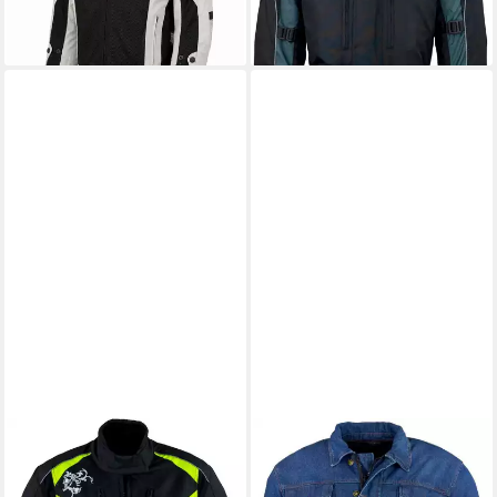
großen Größen, auch in
anderen Farben
ROLEFF
Motorradjacke
ROLEFF
Motorradjacke
Latina Lady Mit
Jeans Aramid 6 Taschen