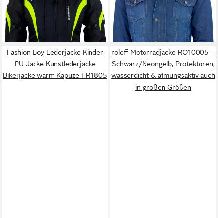
ab 99,95 €
ab 119,95 €
Sicherheitsstreifen
UVP
174,95 €
UVP
174,95 €
-43%
-31%
Fashion Boy Lederjacke Kinder
roleff Motorradjacke RO10005 –
PU Jacke Kunstlederjacke
Schwarz/Neongelb, Protektoren,
Bikerjacke warm Kapuze FR1805
wasserdicht & atmungsaktiv auch
in großen Größen