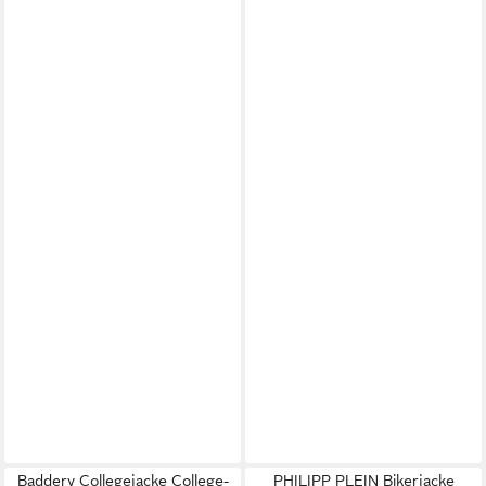
Baddery Collegejacke College-
PHILIPP PLEIN Bikerjacke