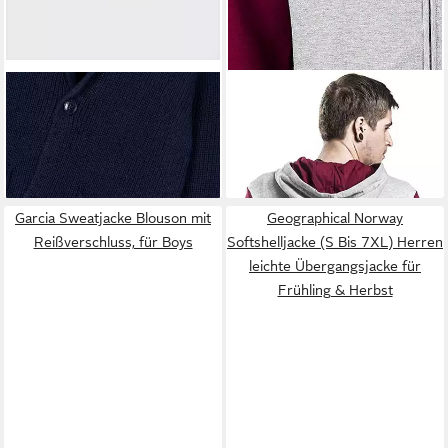
MAYORAL
Strickjacke im
POKÉMON
Blazerstyle festlich
Kapuzensweatjacke Pokémon
32,99 €
29,80 €
UVP
54,99 €
- Zipper Hoodie 'Too Tough
-40%
for Twerps' SweatshirtjacKe
Garcia Sweatjacke Blouson mit
Geographical Norway
Reißverschluss, für Boys
Softshelljacke (S Bis 7XL) Herren
leichte Übergangsjacke für
Frühling & Herbst