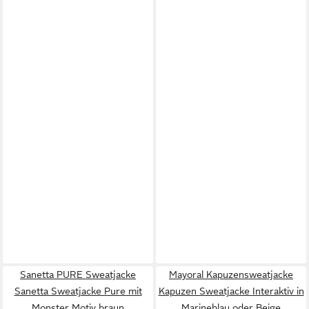
Sanetta PURE Sweatjacke
Mayoral Kapuzensweatjacke
Sanetta Sweatjacke Pure mit
Kapuzen Sweatjacke Interaktiv in
Monster Motiv braun
Marineblau oder Beige