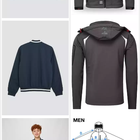
S.OLIVER
Funktionsjacke
GEOGRAPHICAL NORWAY
Indoor-Jacke Sportiver
Softshelljacke Herren –