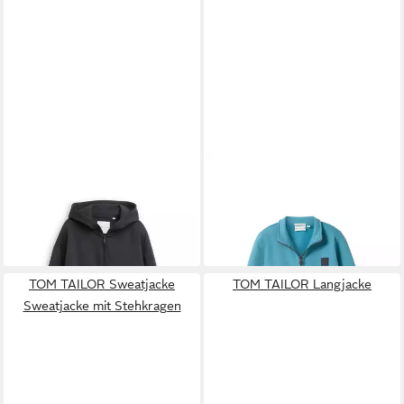
TOM TAILOR
Sweatshirt mit
TOM TAILOR
Sweatshirt
19,99 €
Schriftzug auf Kapuze
UVP
29,99 €
ab 28,79 €
UVP
35,99 €
-33%
-20%
TOM TAILOR Sweatjacke
TOM TAILOR Langjacke
Sweatjacke mit Stehkragen