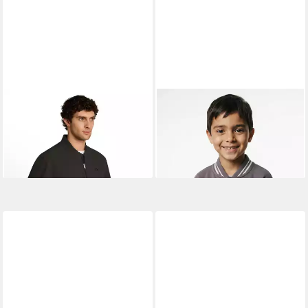
TOM TAILOR DENIM
TOM TAILOR
Sweatjacke mit
Steppjacke
Stickerei
79,99 €
ab 27,99 €
UVP
39,99 €
-30%