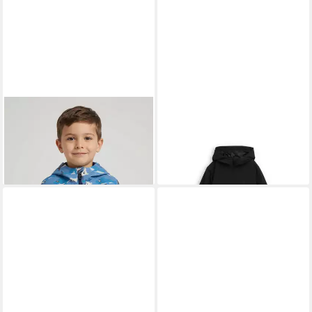
TOM TAILOR
Softshelljacke
TOM TAILOR
Windbreaker
mit All-Over Print
mit Kapuze
ab 31,42 €
ab 40,99 €
UVP
49,99 €
UVP
59,99 €
-37%
-32%