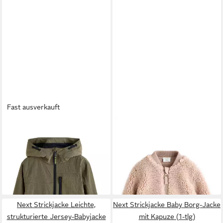
Fast ausverkauft
NEXT
Outdoorjacke Utility-
NEXT
Fleecejacke Babyjacke
Anorak (1-St)
mit Teddyfell (1-St)
ab 41,00 €
ab 29,00 €
UVP
58,00 €
-29%
Next Strickjacke Leichte,
Next Strickjacke Baby Borg-Jacke
strukturierte Jersey-Babyjacke
mit Kapuze (1-tlg)