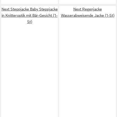
Next Steppjacke Baby Steppjacke
Next Regenjacke
in Knitteroptik mit Bär-Gesicht (1-
Wasserabweisende Jacke (1-St)
St)