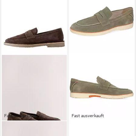
Fast ausverkauft
Fast ausverkauft
NEXT
Legere Loafer aus
MELVIN & HAMILTON
Pablo 2