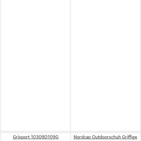
Grisport 10309D109G
Nordcap Outdoorschuh Griffige