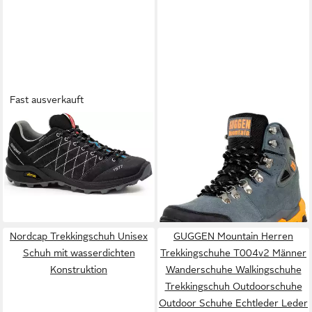
Fast ausverkauft
GRISPORT
leichter
GUGGEN MOUNTAIN
Herren
Outdoorschuh "Udine"
Wanderschuh M008
144,99 €
69,90 €
Halbschuh Herren mit
UVP
159,99 €
Herrenwanderschuh
UVP
99,90 €
Vibram-Sohle Oefele
-9%
Wanderstiefel Wanderschuh
-30%
Outdoorschuh
Wasserabweisend; Verstärkte
Schuhspitze; Leder
Nordcap Trekkingschuh Unisex
GUGGEN Mountain Herren
Schuh mit wasserdichten
Trekkingschuhe T004v2 Männer
Konstruktion
Wanderschuhe Walkingschuhe
Trekkingschuh Outdoorschuhe
Outdoor Schuhe Echtleder Leder