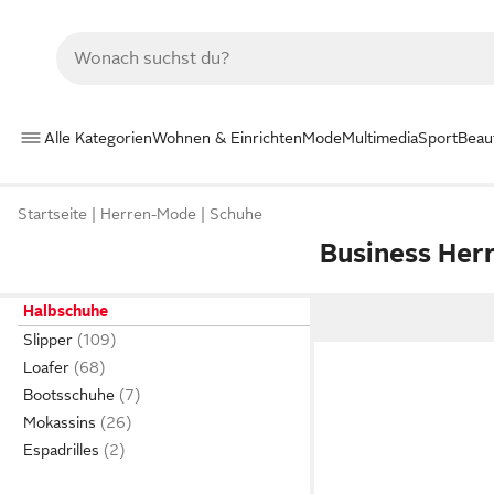
Alle Kategorien
Wohnen & Einrichten
Mode
Multimedia
Sport
Beau
Startseite
Herren-Mode
Schuhe
Business Her
Halbschuhe
Slipper
Loafer
Bootsschuhe
Mokassins
Espadrilles