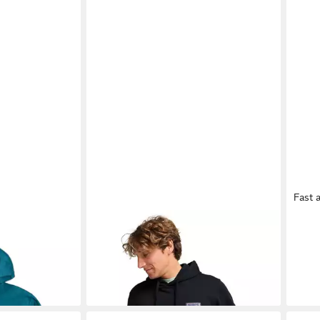
Fast 
weatshirt
BILLABONG
Hoodie Stamp
BIL
ab 41,99 €
38,9
ooded (1-tlg)
UVP
65,95 €
-36%
-44