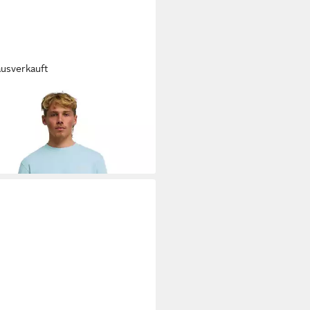
ausverkauft
LABONG
Sweatshirt Arch Cr
9 €
UVP
59,95 €
%
+3