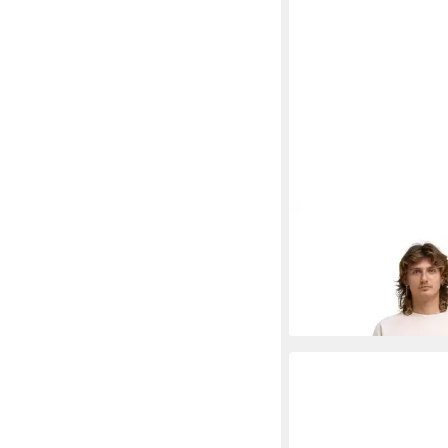
BILLABONG
Sweatshir
Sun Rays
64,95 €