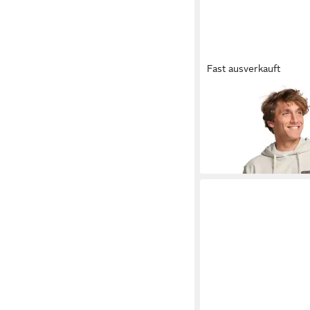
Fast ausverkauft
BILLABONG
Hoodie F
25,99 €
UVP
65,95 €
-61%
+1