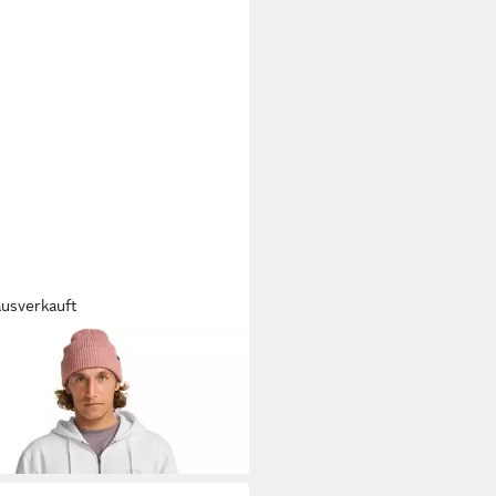
ausverkauft
LABONG
Sweatshirt Arch
9 €
UVP
69,95 €
%
+1