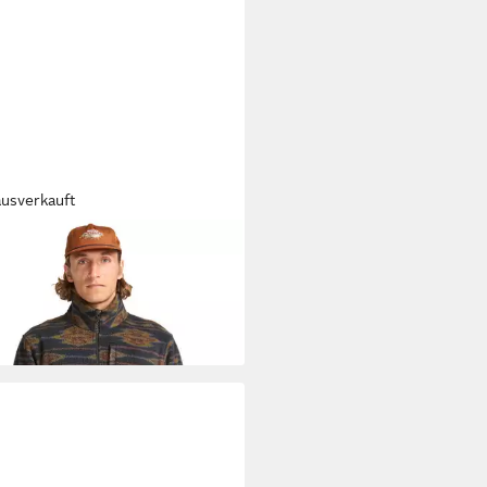
ausverkauft
LABONG
Sweatshirt
9 €
UVP
89,95 €
%