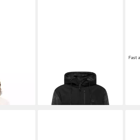
Fast 
t Ty Williams
BILLABONG
Fleecejacke
BIL
35,9
BOUNDARY GRAPHENE (1-St)
124,95 €
-60