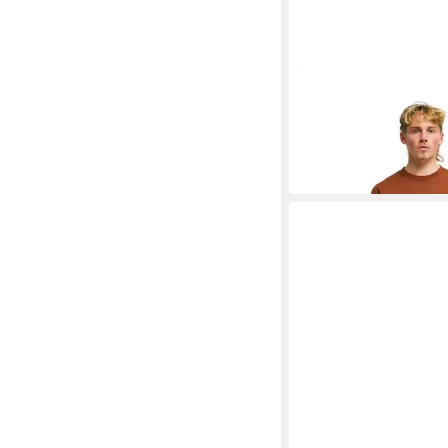
BILLABONG
Sweatshir
New Kids
73,95 €