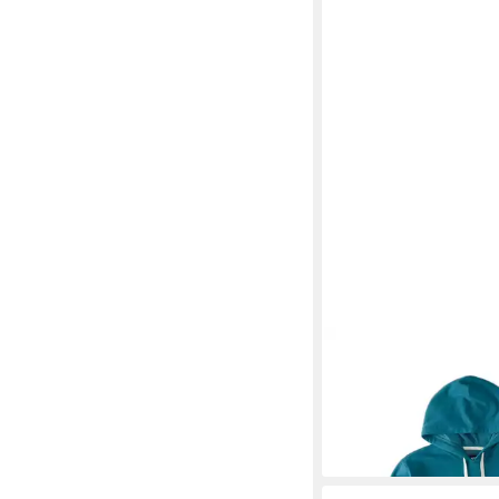
BILLABONG
Kapuzens
Billabong All Day PO H
59,95 €