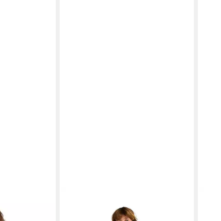
rt Core Lord
BILLABONG
Sweatshirt Burleigh
BIL
69,9
Mock Neck