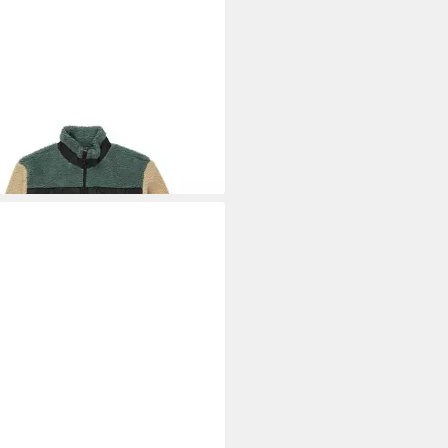
LABONG
Sweatshirt Canyon Trail
9 €
UVP
119,95 €
%