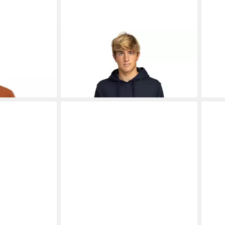
t Since 73
BILLABONG
Hoodie Unity Po
BIL
65,99 €
75,9
-37