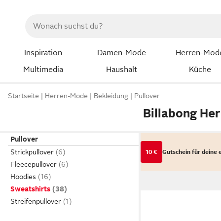
Inspiration
Damen-Mode
Herren-Mod
Multimedia
Haushalt
Küche
Startseite
Herren-Mode
Bekleidung
Pullover
Billabong Her
Pullover
Strickpullover
10 €
Gutschein für deine 
Fleecepullover
Hoodies
Sweatshirts
Streifenpullover