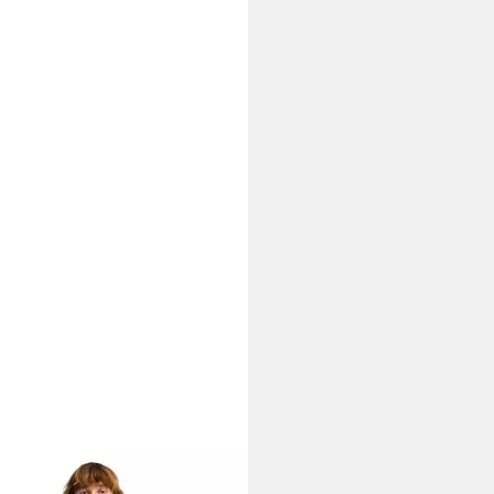
LABONG
Hoodie Compass
5 €