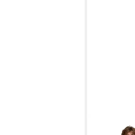
BILLABONG
Sweatshi
Y2K