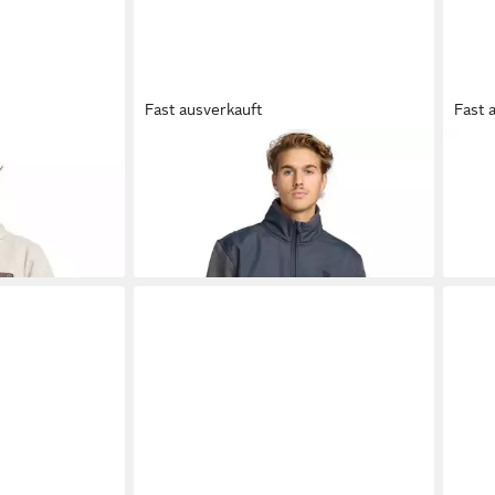
Fast ausverkauft
Fast 
oundation
BILLABONG
Sweatshirt Blocked
BIL
ab 35,99 €
23,9
UVP
89,95 €
-60%
-60