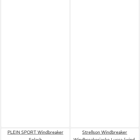
PLEIN SPORT Windbreaker
Strellson Windbreaker
Splash
Windbreakerjacke Lucca (wind-