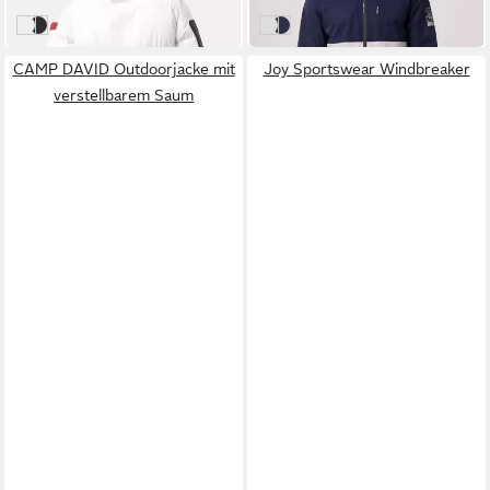
-24%
-17%
WHITE
BLACK
wind chime
night sky
CAMP DAVID Outdoorjacke mit
Joy Sportswear Windbreaker
verstellbarem Saum