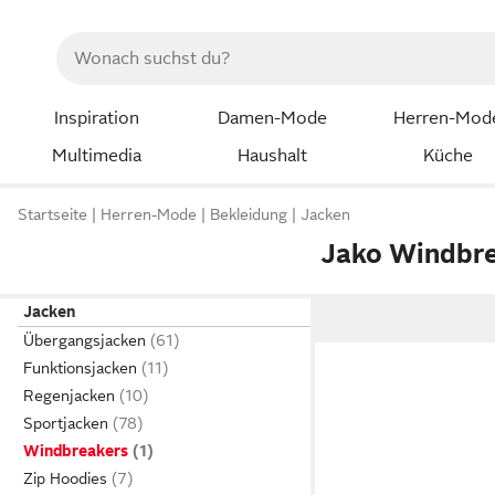
Inspiration
Damen-Mode
Herren-Mod
Multimedia
Haushalt
Küche
Startseite
Herren-Mode
Bekleidung
Jacken
Jako Windbr
Jacken
Übergangsjacken
Funktionsjacken
Regenjacken
Sportjacken
Windbreakers
Zip Hoodies