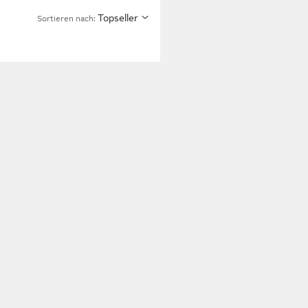
Topseller
Sortieren nach: