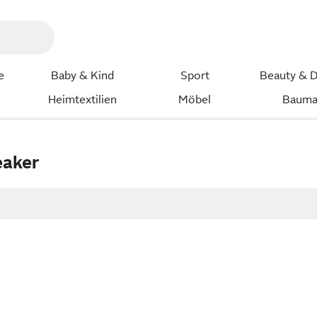
e
Baby & Kind
Sport
Beauty & D
Heimtextilien
Möbel
Bauma
eaker