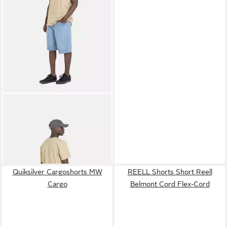
REELL
Jeansshorts Solid
ab 68,55 €
leider ausverkauft
+4
Quiksilver Cargoshorts MW
REELL Shorts Short Reell
Cargo
Belmont Cord Flex-Cord