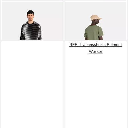
REELL
REELL
Jeansshorts Solid LC
Jeansshorts Solid
39,95 €
ab 49,95 €
UVP
69,95 €
UVP
69,95 €
-43%
-29%
lieferbar - in 3-4 Werktagen bei dir
lieferbar - in 3-4 Werktagen bei dir
REELL Jeansshorts Belmont
Worker