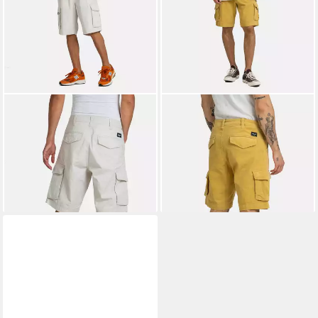
REELL
REELL
Cargoshorts New Cargo
Cargoshorts City Cargo
ab 49,95 €
ab 39,95 €
UVP
59,95 €
UVP
69,95 €
-17%
-43%
lieferbar - in 3-4 Werktagen bei dir
lieferbar - in 3-4 Werktagen bei dir
+8