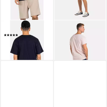
REELL
REELL
Shorts Reflex Easy Short
Chinoshorts Soft
(1)
29,95 €
UVP
49,95 €
59,99 €
-40%
lieferbar - in 3-4 Werktagen bei dir
lieferbar - in 3-4 Werktagen bei dir
+13
+1