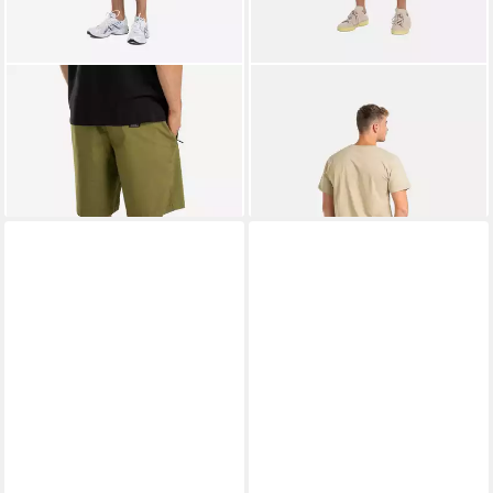
REELL
REELL
Chinoshorts Reflex Terra BR
Jeansshorts Rafter 2
69,95 €
39,95 €
UVP
64,95 €
lieferbar - in 6-8 Werktagen bei dir
-38%
lieferbar - in 3-4 Werktagen bei dir