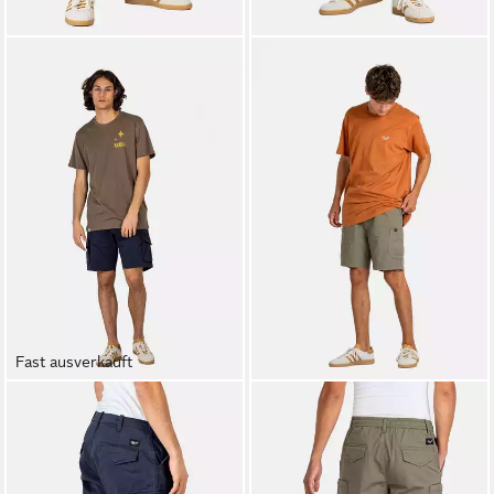
Fast ausverkauft
REELL
REELL
Cargoshorts City Cargo ST
Cargoshorts Reflex Easy
ab 29,95 €
UVP
59,95 €
Cargo BR
34,95 €
-50%
UVP
59,95 €