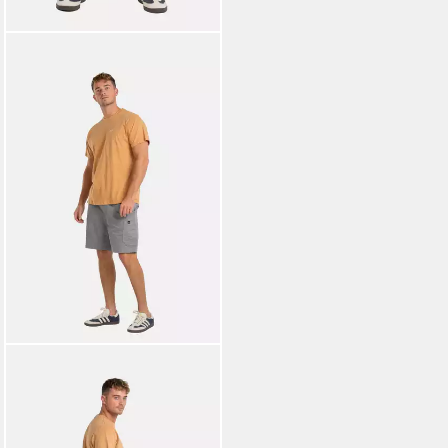
REELL
Cargoshorts Reflex Easy
Cargo
29,95 €
UVP
54,95 €