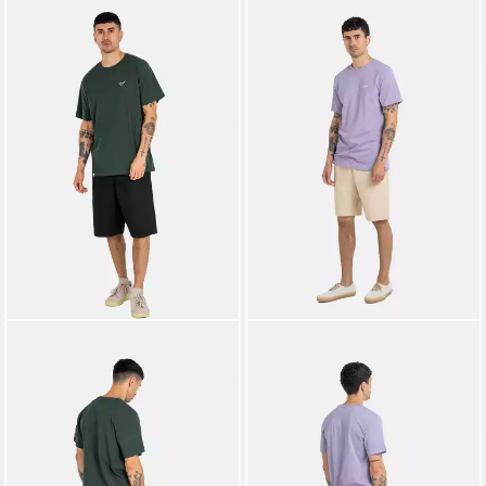
REELL
REELL
Chinoshorts Loose Chino PC
Chinoshorts Surface
ab 39,95 €
ab 39,95 €
UVP
59,95 €
UVP
49,95 €
-33%
-20%
lieferbar - in 3-4 Werktagen bei dir
lieferbar - in 3-4 Werktagen bei dir