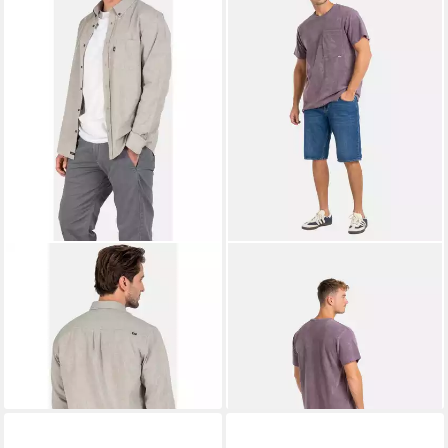
REELL
REELL
Cargohose Reflex Evo
Jeansshorts Rafter 2
59,95 €
ab 39,95 €
UVP
89,95 €
UVP
64,95 €
-33%
-38%
lieferbar - in 6-8 Werktagen bei dir
lieferbar - in 3-4 Werktagen bei dir
+1