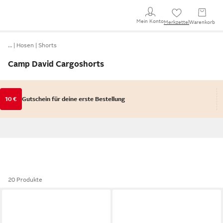
Mein Konto
Merkzettel
Warenkorb
…
Hosen
Shorts
Camp David Cargoshorts
10 €
Gutschein für deine erste Bestellung
20 Produkte