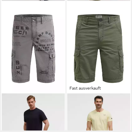
Fast ausverkauft
CAMP DAVID
Shorts aus
CAMP DAVID
Cargoshorts
Baumwolle
aus Baumwolle
57,95 €
47,95 €
UVP
109,95 €
UVP
89,95 €
-47%
-47%