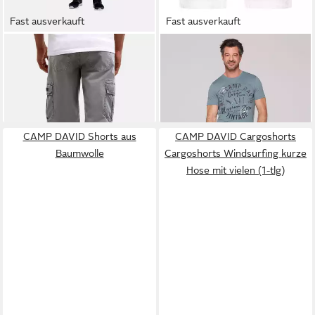
Fast ausverkauft
Fast ausverkauft
CAMP DAVID
Cargoshorts
CAMP DAVID
Shorts aus
Cargoshorts Oceanfront
Baumwolle
ab 83,95 €
89,95 €
kurze Hose mit vielen (1-tlg)
UVP
109,95 €
-24%
CAMP DAVID Shorts aus
CAMP DAVID Cargoshorts
Baumwolle
Cargoshorts Windsurfing kurze
Hose mit vielen (1-tlg)