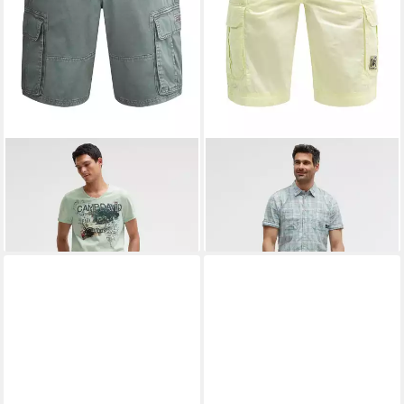
CAMP DAVID
Cargoshorts
CAMP DAVID
Cargoshorts
aus Baumwolle
aus Baumwolle
52,95 €
47,95 €
UVP
99,95 €
UVP
89,95 €
-47%
-47%