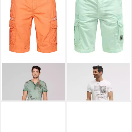
CAMP DAVID
Cargoshorts
CAMP DAVID
Cargoshorts
aus Baumwolle
aus Baumwolle
89,95 €
47,95 €
UVP
89,95 €
-47%