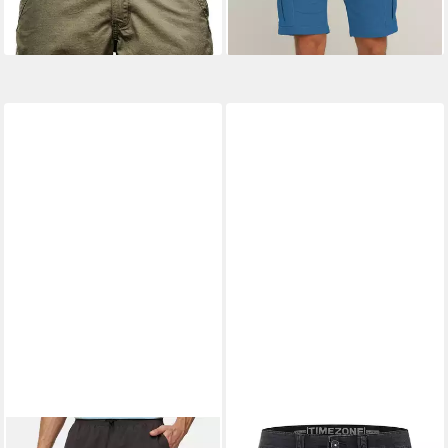
+1
INDICODE
Cargoshorts
TIMEZONE
Cargoshorts