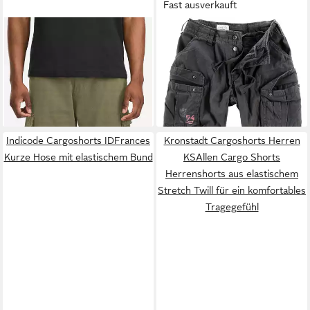
Fast ausverkauft
LONSDALE
Cargoshorts
TROOPER
Cargoshorts
BALRATH mit Eingrifftaschen,
Airborne Bermuda Baumwolle
ab 26,99 €
ab 45,90 €
aus Baumwolle, gerader
UVP
49,90 €
Sommer Shorts Kurze Hose
UVP
59,90 €
Schnitt
-46%
Army knielang
-23%
+9
Indicode Cargoshorts IDFrances
Kronstadt Cargoshorts Herren
Kurze Hose mit elastischem Bund
KSAllen Cargo Shorts
Herrenshorts aus elastischem
Stretch Twill für ein komfortables
Tragegefühl