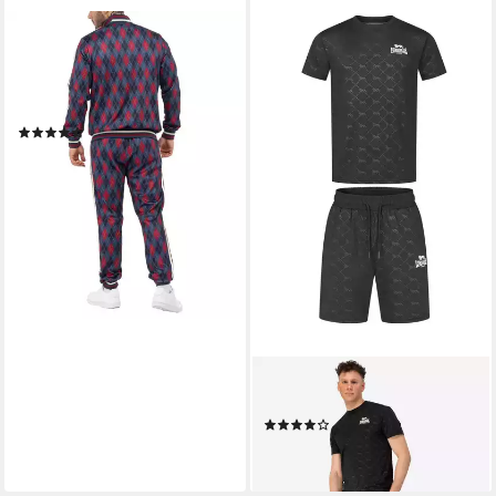
LONSDALE
Trainingsanzug
Trainingsanzug Lonsdale
Redford
(12)
ab 100,09 €
UVP
124,00 €
-19%
lieferbar - in 2-3 Werktagen bei dir
LONSDALE
Trainingsanzug PRESTWOOD
(1)
ab 47,99 €
lieferbar - in 2-3 Werktagen bei dir