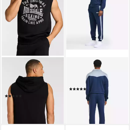
LONSDALE
LONSDALE
Trainingsanzug SHOTLEY (2-
Trainingsanzug CAUNTON (2-
tlg), zweiteiliges Set,
tlg), mit Eingriffstaschen, aus
ärmelloser Hoodie und
Polyester und Elasthan
(36)
Shorts, aus Fleecestoff
ab 59,99 €
UVP
99,90 €
(1)
ab 31,99 €
UVP
54,90 €
-40%
lieferbar - in 1-2 Werktagen bei dir
-42%
lieferbar - in 1-2 Werktagen bei dir