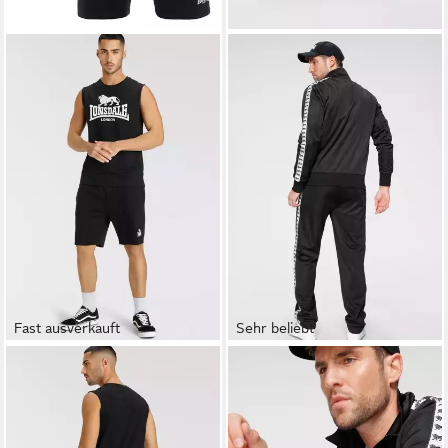
Fast ausverkauft
Sehr beliebt
LONSDALE
LONSDALE
Sportanzug ALLANTON (Set,
Trainingsanzug WYBERTON,
2-tlg), 2-teiliges Set, mit
mit Reißverschlusstaschen an
kontrastfarbenem Druck auf
Oberteil und Unterteil