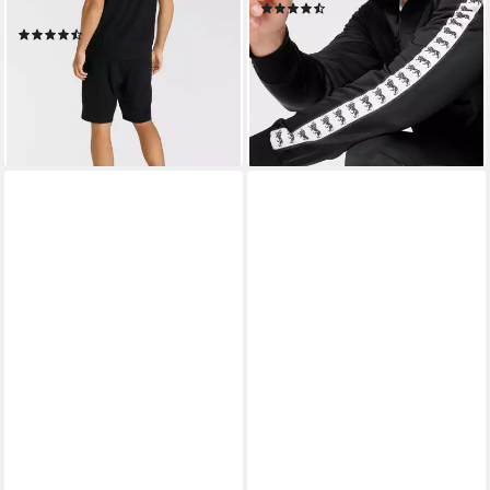
(118)
Brust und Oberschenkel
ab 59,99 €
UVP
69,90 €
(26)
ab 30,99 €
UVP
44,90 €
-14%
lieferbar - in 1-2 Werktagen bei dir
-31%
lieferbar - in 2-3 Werktagen bei dir