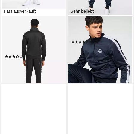
Fast ausverkauft
Sehr beliebt
LONSDALE
LONSDALE
Trainingsanzug LOWICK (2-
Trainingsanzug PEMBER (Set,
tlg), 2-teiliges Set, aus
2-tlg)
(252)
Polyester, in den Größen S bis
ab 49,99 €
UVP
64,90 €
XXXL erhältlich
-23%
(4)
lieferbar - in 1-2 Werktagen bei dir
49,99 €
UVP
69,90 €
-28%
lieferbar - in 1-2 Werktagen bei dir