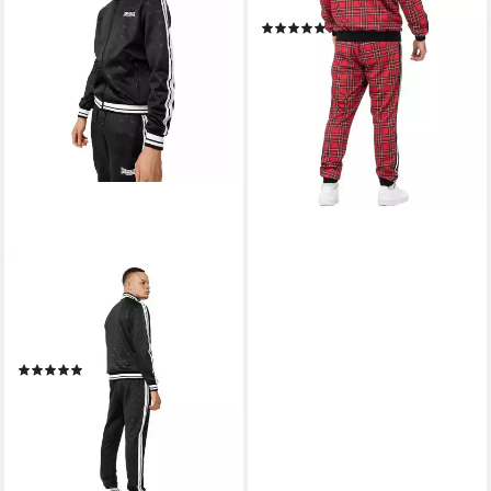
Royal Stewart
(9)
ab 100,09 €
UVP
124,00 €
-19%
lieferbar - in 2-3 Werktagen bei dir
LONSDALE
Trainingsanzug Ashwell (Set,
2-tlg., Anzug), bestehend aus
Hose und Jacke
(23)
ab 81,59 €
UVP
99,00 €
-18%
lieferbar - in 2-3 Werktagen bei dir