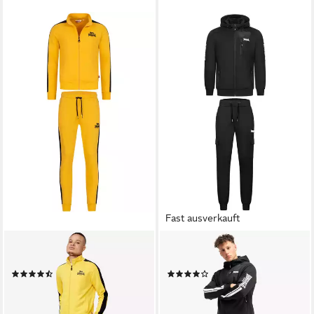
Fast ausverkauft
LONSDALE
LONSDALE
Trainingsanzug BEICKERTON
Trainingsanzug BULOUGH
(11)
(8)
ab 68,19 €
ab 96,79 €
UVP
79,00 €
UVP
119,00 €
-14%
-19%