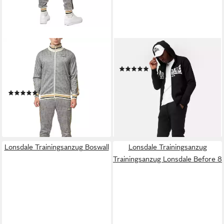
LONSDALE
LONSDALE
Trainingsanzug
Trainingsanzug FEENY
(1)
Trainingsanzug Lonsdale
ab 68,19 €
UVP
79,00 €
Athboy
-14%
(1)
lieferbar - in 2-3 Werktagen bei dir
ab 96,79 €
UVP
119,00 €
-19%
lieferbar - in 2-3 Werktagen bei dir
Lonsdale Trainingsanzug Boswall
Lonsdale Trainingsanzug
Trainingsanzug Lonsdale Before 8