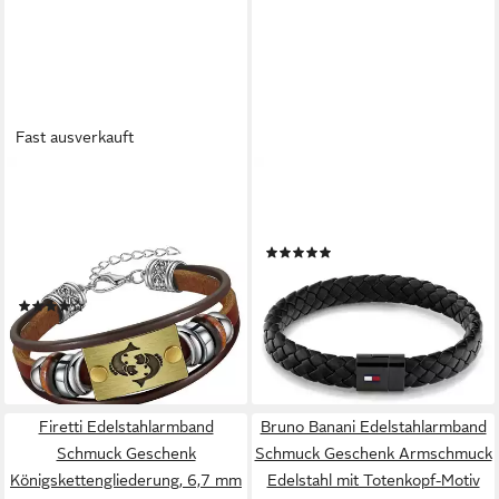
Fast ausverkauft
FIRETTI
TOMMY HILFIGER
Armband Schmuck Geschenk
Armband Schmuck Edelstahl
Armschmuck Armkette
Armschmuck Lederarmband
(17)
Edelstein Sternzeichen, Made
69,00 €
in Germany - mit Hämatit - mit
lieferbar - in 1-2 Werktagen bei dir
(110)
Holzimitat
ab 22,25 €
UVP
24,99 €
-11%
lieferbar - in 4-5 Werktagen bei dir
Firetti Edelstahlarmband
Bruno Banani Edelstahlarmband
Schmuck Geschenk
Schmuck Geschenk Armschmuck
Königskettengliederung, 6,7 mm
Edelstahl mit Totenkopf-Motiv