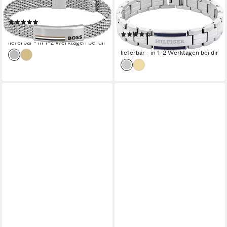
BOSS
TOMMY HILFIGER
Armband ALEN, mit Emaille
Armband PARKER, mit
(4)
Emaille
99,00 €
(9)
lieferbar - in 1-2 Werktagen bei dir
69,00 €
lieferbar - in 1-2 Werktagen bei dir