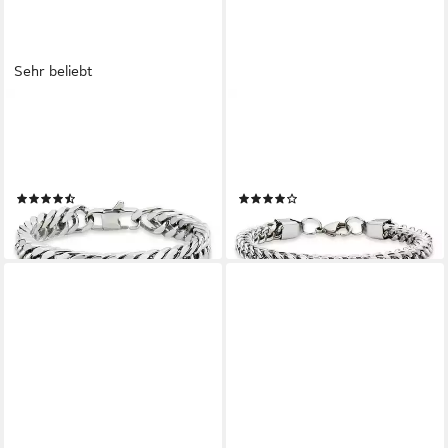
Sehr beliebt
BRUNO BANANI
BRUNO BANANI
Armband Schmuck Geschenk
Armband Schmuck Geschenk
Armkette Panzerkette 10 mm
Armkette Panzerkette 6 mm
breit Silber
breit Silber
(22)
(16)
39,00 €
29,00 €
lieferbar - in 1-2 Werktagen bei dir
lieferbar - in 1-2 Werktagen bei dir