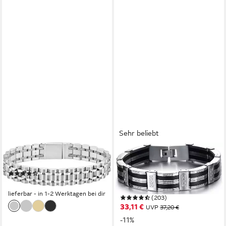
Sehr beliebt
BOSS
FIRETTI
Armband OWAN
Armband Schmuck Geschenk
(6)
Armschmuck Armkette
109,00 €
Gliederarmband
lieferbar - in 1-2 Werktagen bei dir
(203)
33,11 €
UVP
37,20 €
-11%