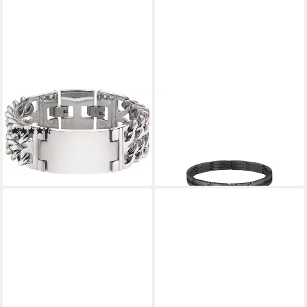
BRUNO BANANI
BOSS
Edelstahlarmband Schmuck
Gliederarmband BROOKS
(10)
129,00 €
34,00 €
lieferbar - in 1-2 Werktagen bei dir
lieferbar - in 1-2 Werktagen bei dir