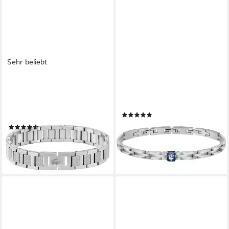
Sehr beliebt
LACOSTE
MASERATI
Gliederarmband
Edelstahlarmband Maserati
METROPOLE, mit oder ohne
Herren-Armband Edelstahl
(3)
Stein
79,00 €
(122)
lieferbar - in 2-3 Werktagen bei dir
ab 89,00 €
lieferbar - in 1-2 Werktagen bei dir