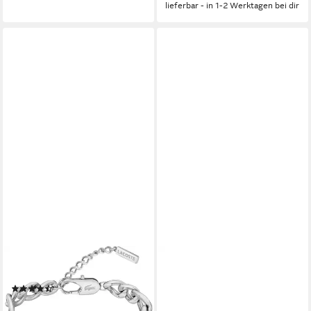
lieferbar - in 1-2 Werktagen bei dir
LACOSTE
BOSS
Armkette CROCODILE
Armband Schmuck Edelstahl
(18)
Lederarmband
70,31 €
UVP
79,00 €
Wickelarmband ARES