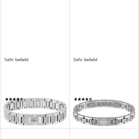
Sehr beliebt
Sehr beliebt
LACOSTE
BOSS
Gliederarmband
Armband Schmuck Edelstahl
METROPOLE, mit oder ohne
Armschmuck Gliederkette
Stein
METAL LINK
(122)
(49)
ab 89,00 €
109,00 €
lieferbar - in 1-2 Werktagen bei dir
lieferbar - in 1-2 Werktagen bei dir