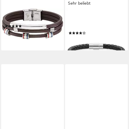
Sehr beliebt
BRUNO BANANI
BRUNO BANANI
Lederarmband Schmuck
Lederarmband Schmuck
(5)
Geschenk Armband Leder
29,00 €
(56)
lieferbar - in 1-2 Werktagen bei dir
19,00 €
lieferbar - in 1-2 Werktagen bei dir