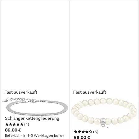
Fast ausverkauft
Fast ausverkauft
THOMAS SABO
THOMAS SABO
Armband Schmuck Silber 925
Armband Charm-
Schlangenkettengliederung
Perlenarmband, mit
(1)
Süßwasserzuchtperle
89,00 €
(5)
lieferbar - in 1-2 Werktagen bei dir
69,00 €