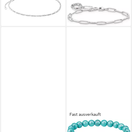
32,24 €
59,00 €
-45%
lieferbar - in 2-3 Werktagen bei dir
Fast ausverkauft
THOMAS SABO
THOMAS SABO