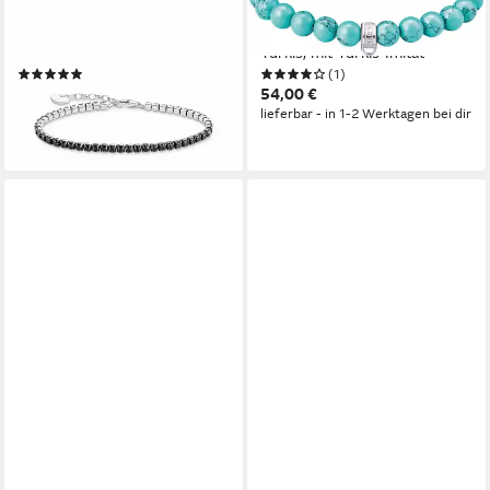
Armband Silbernes
Charm-Armband Charm Club:
Tennisarmband mit
Bead-Armband imitierter
Schwarzem Zirkonia (Set)
Türkis, mit Türkis-Imitat
(2)
(1)
92,00 €
54,00 €
115,00 €
lieferbar - in 1-2 Werktagen bei dir
-20%
lieferbar - in 3-4 Werktagen bei dir