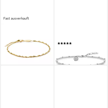
Fast ausverkauft
THOMAS SABO
THOMAS SABO
Armband Singapur-Armband
Armband Karma Wheel,
69,00 €
KA0007-001-21-L19V
lieferbar - in 1-2 Werktagen bei dir
(1)
47,99 €
UVP
64,00 €
-25%
lieferbar - in 1-2 Werktagen bei dir