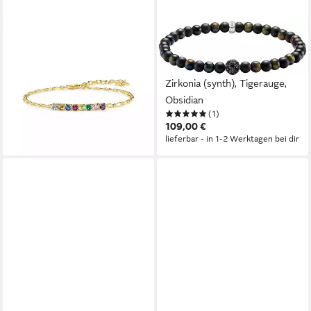
SABO
THOMAS SABO
Kettenanhänger
Armband Talisman-Armband
169,00 €
Obsidian und Tigerauge, mit
lieferbar - in 2-3 Werktagen bei dir
Zirkonia (synth), Tigerauge,
Obsidian
(1)
109,00 €
lieferbar - in 1-2 Werktagen bei dir