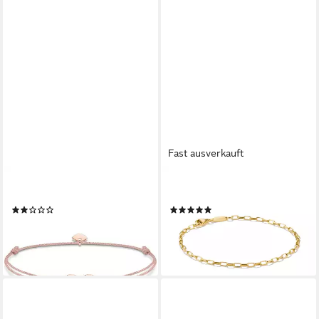
Fast ausverkauft
THOMAS SABO
THOMAS SABO
Silberarmband, Modern
Armband Paperclip-Armband
(1)
(2)
59,00 €
89,00 €
lieferbar - in 2-3 Werktagen bei dir
lieferbar - in 1-2 Werktagen bei dir