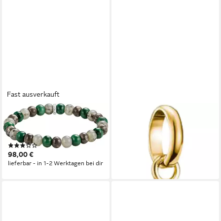
Fast ausverkauft
THOMAS SABO
THOMAS SABO
Armband Bead Armband, mit
Armband Charm,
Labradorit, Jaspis, Jade
Engelszahlen 333, mit weißen
(1)
Edelsteinen, Silber, vergoldet
98,00 €
59,00 €
lieferbar - in 1-2 Werktagen bei dir
lieferbar - in 2-3 Werktagen bei dir