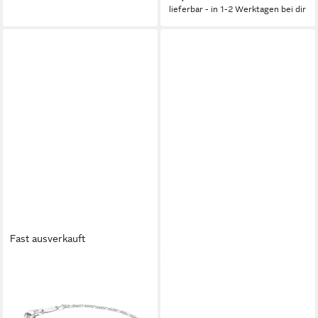
lieferbar - in 1-2 Werktagen bei dir
Fast ausverkauft
THOMAS SABO
THOMAS SABO
Armband Figaro-Armband
Silberarmband Thomas Sabo
22,00 €
Unisex-Armband 925er Silber
lieferbar - in 1-2 Werktagen bei dir
Glasstein