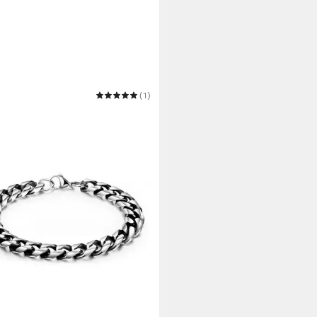
TI
(1)
erarmband Schmuck Geschenk
chmuck Armkette Panzerkette
5 €
 Werktagen bei dir