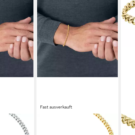
Fast ausverkauft
TRUE REBELS
LACO
Panzerarmband TR7
Panz
ab 28,95 €
67,8
UVP
39,95 €