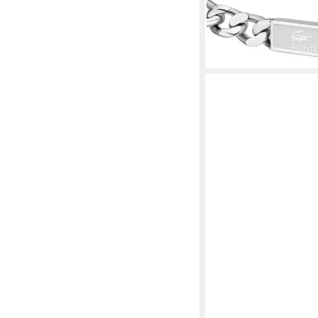
LACOSTE
Panzerarmband BAC
79,00 €
in 1-2 Werktagen bei dir