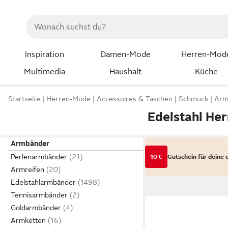
Inspiration
Damen-Mode
Herren-Mod
Multimedia
Haushalt
Küche
Startseite
Herren-Mode
Accessoires & Taschen
Schmuck
Arm
Edelstahl He
Armbänder
Perlenarmbänder
10 €
Gutschein für deine 
Armreifen
Edelstahlarmbänder
Tennisarmbänder
Goldarmbänder
Armketten