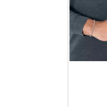
TRUE REBELS
Panzerarmband TR5
ab 24,95 €
UVP
39,95 €