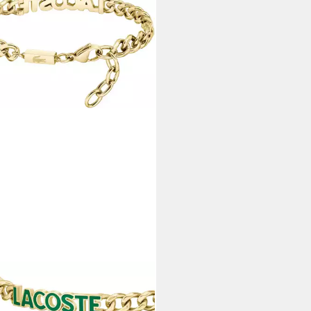
STE
erarmband SCRIPT
6 €
UVP
99,00 €