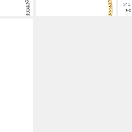
-28%
-31%
in 1-2 Werktagen bei dir
in 1-2