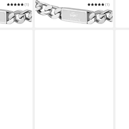
(1)
LACOSTE
(1)
KHAND
Panzerarmband BACKHAND
79,00 €
in 1-2 Werktagen bei dir