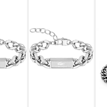
FIRET
Panz
Arms
29,6
in 1-2