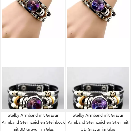
STELBY
STELBY
Armband mit Gravur
Armband mit Gravur
Armband Sternzeichen
Armband Sternzeichen
9,90 €
9,90 €
Schütze mit 3D Gravur im
Skorpion mit 3D Gravur im
19,90 €
19,90 €
Glas
Glas
-50%
-50%
lieferbar in 4 Wochen
lieferbar in 4 Wochen
Stelby Armband mit Gravur
Stelby Armband mit Gravur
Armband Sternzeichen Steinbock
Armband Sternzeichen Stier mit
mit 3D Gravur im Glas
3D Gravur im Glas