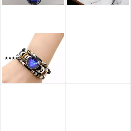
STELBY
Armband mit Gravur
Armband Sternzeichen Stier
mit 3D Gravur im Glas
(2)
9,90 €
19,90 €
-50%
lieferbar in 4 Wochen