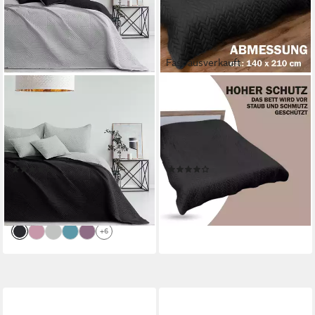
Fast ausverkauft
RESTILO
BESTLIVINGS
Tagesdecke Tagesdecke
Tagesdecke Bettüberwurf
Wohndecke Bettüberwurf
gesteppt, XXL Sofaüberwurf -
Wendedesign leichte
Sommerdecke gesteppt -
Allzweckdecke, Steppdecke
Steppdecke, Wendedecke
(11)
(17)
ab 31,90 €
ab 20,39 €
UVP
35,90 €
lieferbar - in 4-5 Werktagen bei dir
-11%
+1
lieferbar - in 5-6 Werktagen bei dir
+6