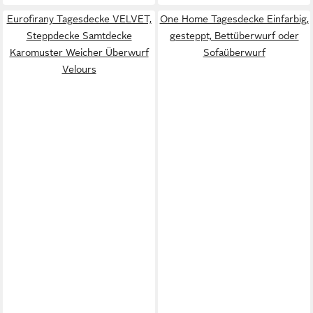
Eurofirany Tagesdecke VELVET,
One Home Tagesdecke Einfarbig,
Steppdecke Samtdecke
gesteppt, Bettüberwurf oder
Karomuster Weicher Überwurf
Sofaüberwurf
Velours