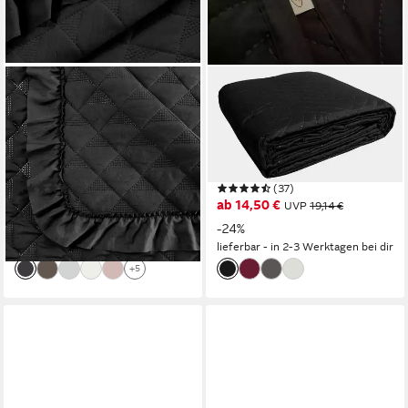
EUROFIRANY
LEONADO VICENTI
Tagesdecke VANESA & LIBI,
Tagesdecke mit Steppung
Stepppdecke mit Rüschen
140x210 oder 240x220,
Bettüberwurf gesteppte
Bettüberwurf in
Decke
verschiedenen Farben,
(30)
(37)
Einfarbig
ab 29,99 €
ab 14,50 €
39,99 €
UVP
19,14 €
-25%
-24%
lieferbar - in 3-4 Werktagen bei dir
lieferbar - in 2-3 Werktagen bei dir
+5