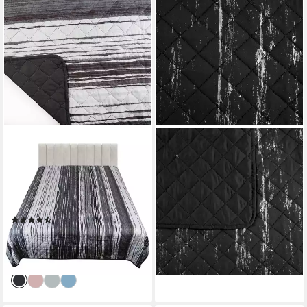
LEONADO VICENTI
DESIGN91
Tagesdecke Tagesdecke 220
Tagesdecke Microfaser Decke
x 240 cm gesteppt,
Steppdecke Überwurf
Tagesdecke mit Steppung als
Gesteppte Karomuster, mit
Überwurf geeignet
silbernem, dekorativem
(6)
(8)
Muster
16,50 €
ab 23,05 €
UVP
24,97 €
lieferbar - in 3-4 Werktagen bei dir
-34%
lieferbar - in 2-3 Werktagen bei dir