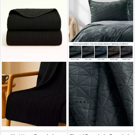
SANDIIK
RESTILO
Plaid Musselin Plaid
Tagesdecke Tagesdecke
120cmx180cm aus
Bettüberwurf Allzweckdecke
Biobaumwolle in Tiefem
Wohndecke Samt Optik,
Schwarz, Made in Stuttgart
Bettüberwurf mit Steppung
(6)
34,90 €
UVP
74,90 €
ab 49,90 €
-53%
lieferbar - in 5-6 Werktagen bei dir
lieferbar - in 3-4 Werktagen bei dir
+5