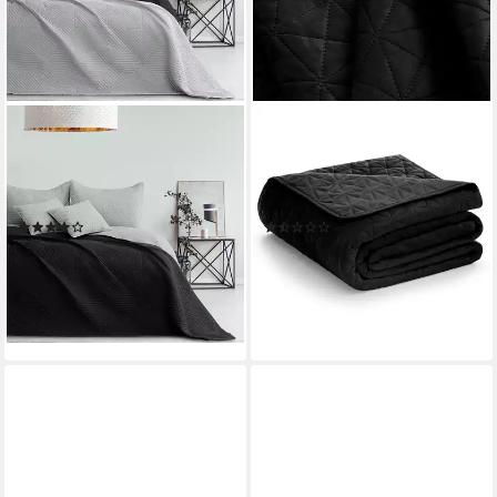
TEXPOT
TEXPOT
Tagesdecke Bettüberwürf
Tagesdecke Bettüberwurf
zweiseitig Ultrasonic
Ultrasonic zweiseitge
Steppung Raute
Steppung Samt
(17)
(3)
ab 27,99 €
ab 41,99 €
UVP
32,45 €
UVP
48,95 €
-14%
-14%
lieferbar - in 5-6 Werktagen bei dir
lieferbar - in 5-6 Werktagen bei dir
+6
+5