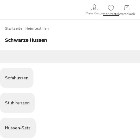
Mein Konto
Merkzettel
Warenkorb
Startseite
Heimtextilien
Schwarze Hussen
Sofahussen
Stuhlhussen
Hussen-Sets