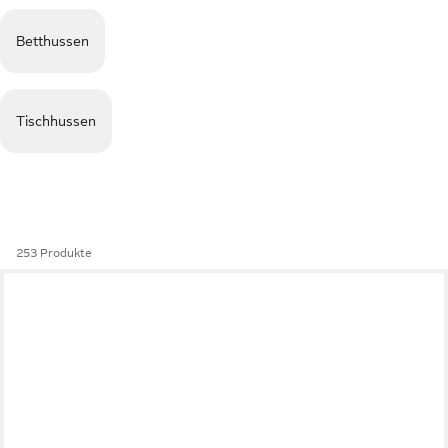
Betthussen
Tischhussen
253 Produkte