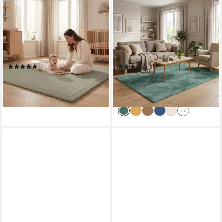
SANOSOFT
PERGAMON
Kinderteppich samtweicher &
Hochflor-Teppich Hochflor
kuscheliger Krabbelteppich
Langflor Teppich Super Soft
Schilfgrün 100x150cm, Höhe:
Melia, Rechteckig, Höhe: 20
30 mm, Öko-Tex 100
mm
(3)
(71)
ab 45,00 €
ab 29,90 €
UVP
59,90 €
lieferbar - in 3-4 Werktagen bei dir
-50%
+2
lieferbar - in 2-3 Werktagen bei dir
+7