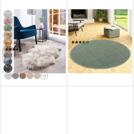
LUXOR LIVING
SNAPSTYLE
Fellteppich Schaffell Namika,
Hochflor-Teppich Hochflor
fellförmig, Höhe: 50 mm,
Velours Teppich Cottage
echtes Lammfell, weich &
Rund, Rund, Höhe: 22 mm
(7)
flauschig, große Farbauswahl,
ab 34,90 €
UVP
62,90 €
(240)
in 2 Größen
75,49 €
UVP
129,00 €
-45%
lieferbar - in 5-6 Werktagen bei dir
-41%
lieferbar - in 2-3 Werktagen bei dir
+7
+5