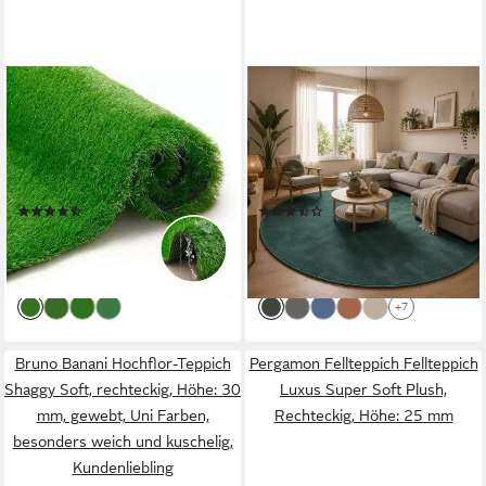
TAPISO
PERGAMON
Kunstrasen Natural Deluxe,
Hochflor-Teppich Hochflor
rechteckig, Höhe: 40 mm, UV-
Langflor Teppich Super Soft
beständig & wetterfest – ideal
Melia Rund, Rund, Höhe: 20
für Balkon, Terrasse und
mm
(6)
(27)
Garten
ab 33,99 €
ab 39,90 €
UVP
48,61 €
UVP
79,90 €
-30%
-50%
lieferbar - in 3-4 Werktagen bei dir
lieferbar - in 2-3 Werktagen bei dir
+7
Bruno Banani Hochflor-Teppich
Pergamon Fellteppich Fellteppich
Shaggy Soft, rechteckig, Höhe: 30
Luxus Super Soft Plush,
mm, gewebt, Uni Farben,
Rechteckig, Höhe: 25 mm
besonders weich und kuschelig,
Kundenliebling