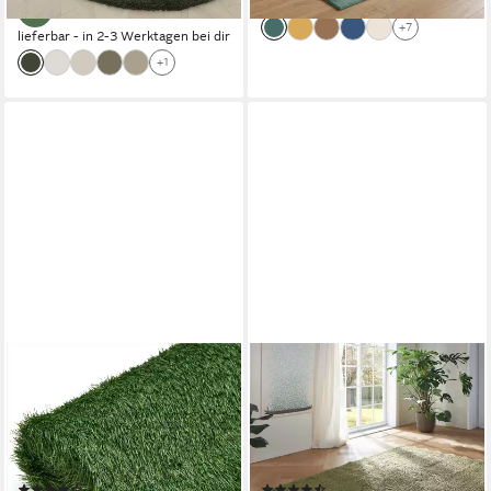
lieferbar - in 2-3 Werktagen bei dir
+7
lieferbar - in 2-3 Werktagen bei dir
+1
TAPISO
TARACARPET
Kunstrasen VERDE,
Flokati-Teppich TaraCarpet
rechteckig, Höhe: 40 mm, UV-
Flokati Premium
beständig, pflegeleicht,
Langflorteppich Shaggy,
wetterfest für Garten &
rechteckig, Höhe: 52 mm,
(4)
(39)