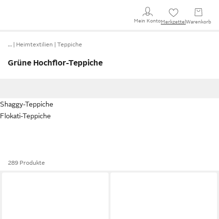
Mein Konto
Merkzettel
Warenkorb
…
Heimtextilien
Teppiche
Grüne Hochflor-Teppiche
Shaggy-Teppiche
Flokati-Teppiche
289 Produkte