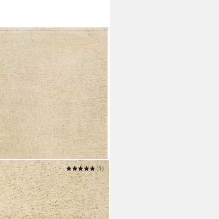
IT
(1)
flor-Teppich Dantep, ESP-80261
re Größen
7,99 €
UVP
59,00 €