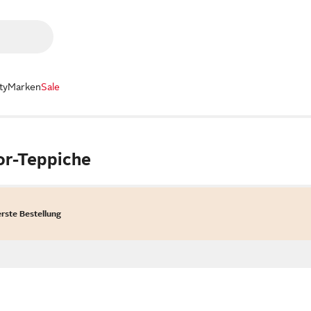
ty
Marken
Sale
or-Teppiche
erste Bestellung