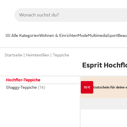
Alle Kategorien
Wohnen & Einrichten
Mode
Multimedia
Sport
Beau
Startseite
Heimtextilien
Teppiche
Esprit Hochfl
Hochflor-Teppiche
Shaggy-Teppiche
10 €
Gutschein für deine 