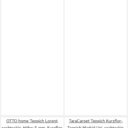
OTTO home Teppich Lorent,
TaraCarpet Teppich Kurzflor-
rechteckig, Höhe: 5 mm, Kurzflor,
Teppich Madrid Uni, rechteckig,