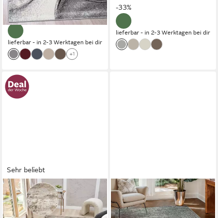
nur bis Dienstag
-33%
-59%
lieferbar - in 2-3 Werktagen bei dir
lieferbar - in 2-3 Werktagen bei dir
+1
Sehr beliebt
OTTO HOME
SANAT
Teppich Hamsa, Designer-
Teppich Oslo, auch als Läufer
Teppich, rechteckig, Höhe: 9
und in Rund, rechteckig,