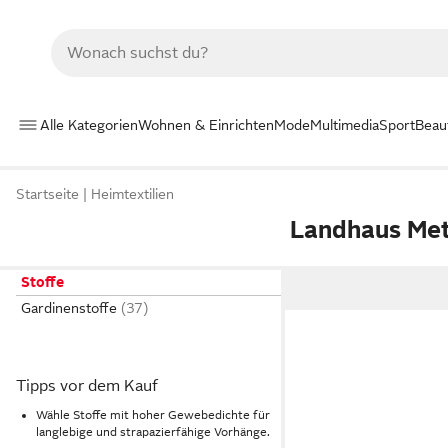
Alle Kategorien
Wohnen & Einrichten
Mode
Multimedia
Sport
Beau
Startseite
Heimtextilien
Landhaus Met
Stoffe
Gardinenstoffe
Tipps vor dem Kauf
Wähle Stoffe mit hoher Gewebedichte für
langlebige und strapazierfähige Vorhänge.