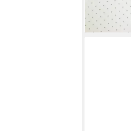
grau 2,80m Höhe, halb
Baumwolle, mit Bleiba
21,95 €
lieferbar - in 4-5 Werktag