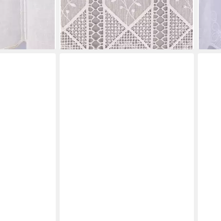
erei/Stickstoff,
leicht perforiert, Stickerei/Stickstoff,
Orna
bestickt, pflegeleicht
perfo
22,50 €
14,9
en bei dir
lieferbar - in 4-5 Werktagen bei dir
liefe