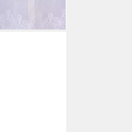
mente nähfrei weiß 60cm, leicht
riert, Polyester, bestickt
5 €
rbar - in 4-5 Werktagen bei dir