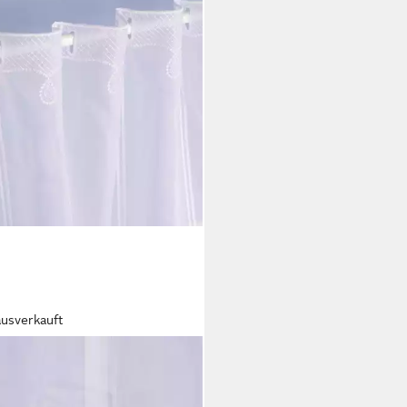
ausverkauft
NER LEBEN.
rware Scheibengardine
rware Voile Stickerei