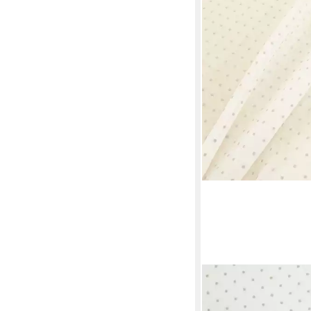
SCHÖNER LEBEN.
Meterware Gardinenst
Leinenstruktur weiß 