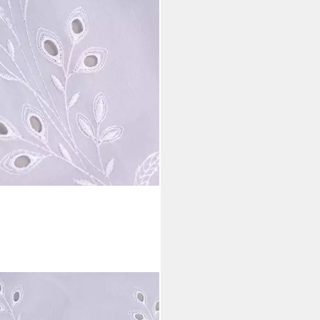
NER LEBEN.
rware Gardinenstoff
inenstores Stickerei Voile