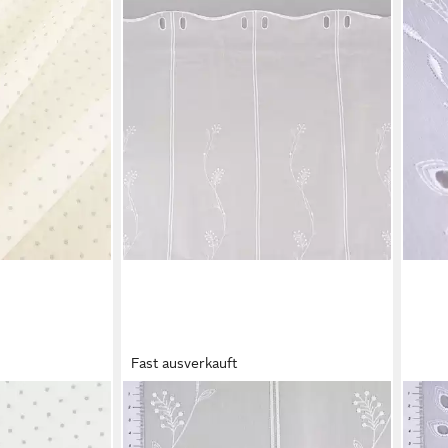
Fast ausverkauft
SCHÖNER LEBEN.
SCHÖ
off Stores
Meterware Scheibengardine nähfrei
Mete
mit Punkten
Stickerei Blütenranken ecru 45cm,
Gard