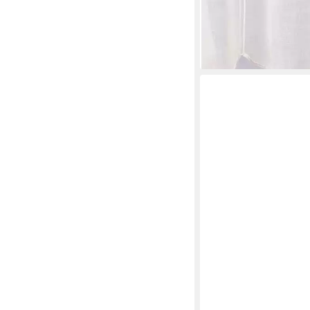
leicht perforiert, Stick
bestickt, pflegeleicht
13,95 €
lieferbar - in 4-5 Werktag