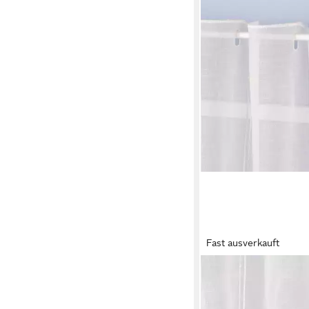
Fast ausverkauft
SCHÖNER LEBEN.
Meterware Scheibenga
Leinenstruktur uni wo