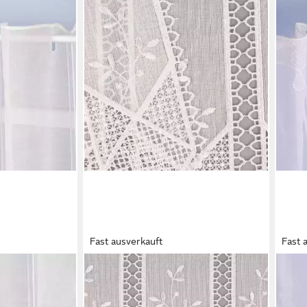
Fast ausverkauft
Fast 
SCHÖNER LEBEN.
SCHÖ
rdine nähfrei
Meterware Scheibengardine nähfrei
Mete
llweiß 60cm,
Häkelei Stickerei Blätter ecru 30cm,
Mete