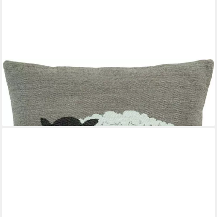
SANDER TABLE + HOME
Kissenhülle Kissenhülle FLUFFY von Sander table and home
ab 29,95 €
lieferbar - in 3-4 Werktagen bei dir