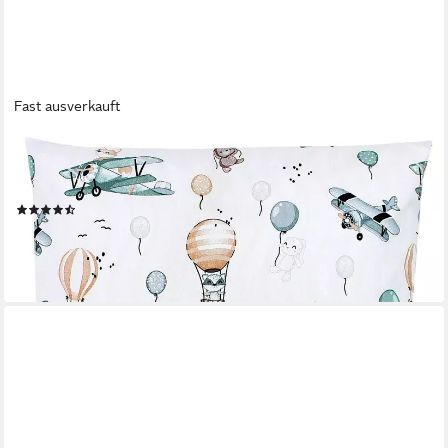
Fast ausverkauft
TUPTAM
Kissenbezüge TupTam Kinder Kissenbezug Kissenhülle Dekorativ
Gemustert
(23)
ab 5,99 €
lieferbar - in 2-3 Werktagen bei dir
+22