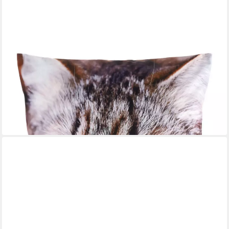
EUROFIRANY
Kissenbezüge ANIMAL Kissenhülle mit Hunde- und Katzenmotiv
45x45 Muster Tiere, Reißverschluss Digitaldruck Geschenkidee
für Tierliebhaber
8,99 €
lieferbar - in 3-4 Werktagen bei dir