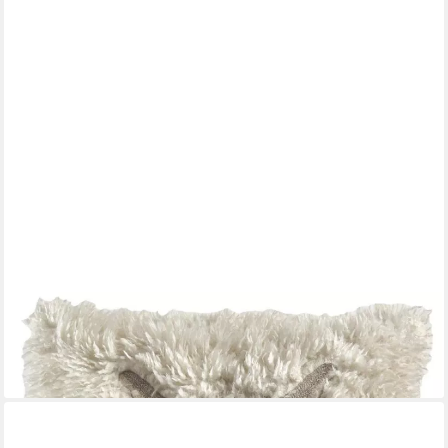
SANDER TABLE + HOME
Kissenhülle Kissenhülle Suri in Natur
109,00 €
lieferbar - in 3-4 Werktagen bei dir