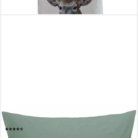
-32%
lieferbar - in 3-4 Werktagen bei dir
ERWIN MÜLLER
Kissenbezug Kuschelkissenbezug "Nördlingen", Uni
(6)
9,95 €
12,95 €