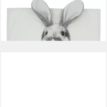
DEKOLEIDENSCHAFT
Kissenhülle "Hase" verschiedene Modelle, 45x45 cm,
Zierkissenbezug, Kissenbezug, Osterdekoration, Zierkissenhülle
mit Ostermotiv, Kuschelkissenhülle
24,45 €
lieferbar - in 3-4 Werktagen bei dir