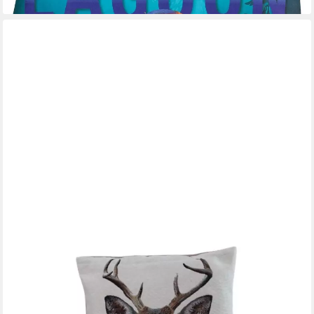
YVE! DECORATION
Kissenhülle Zierkissenhülle Bergwelten ca. 45 x 45 cm, (1 Stück),
Wendekissen mit Reißverschluss Tiermotiv IGEL oder REH
14,99 €
UVP
21,99 €