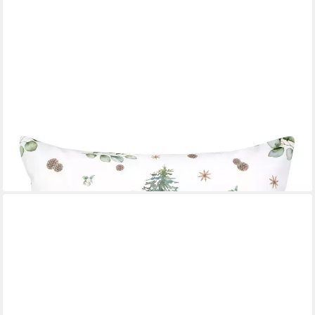
BETIES
Kissenbezug Magie des Winters Moggl, (1 Stück)
ab 12,90 €
lieferbar - in 2-3 Werktagen bei dir