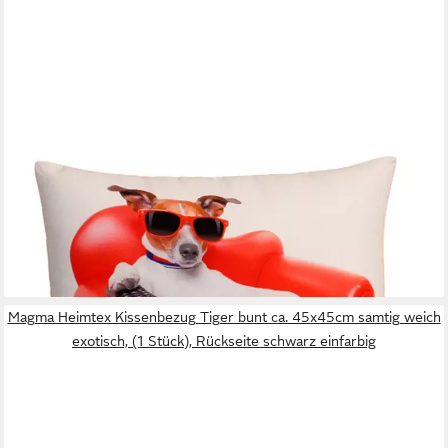
HAUS UND DEKO
Kissenbezüge Kissenbezug Fotodruck Kissenhülle 30x30 cm
Kissenhülle verschiedenen, (1 Stück)
7,95 €
lieferbar - in 6-8 Werktagen bei dir
+5
Magma Heimtex Kissenbezug Tiger bunt ca. 45x45cm samtig weich
exotisch, (1 Stück), Rückseite schwarz einfarbig