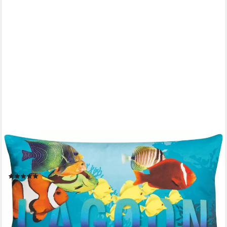
BETIES
Kissenbezug Dschungelfieber, (1 Stück), Kissenhülle ca. 30x50
cm TropicHome knallige Farben mit Animal-Print
(1)
6,90 €
9,90 €
-30%
lieferbar - in 2-3 Werktagen bei dir