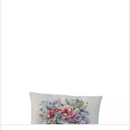
YVE! DECORATION
Kissenhülle Zierkissenhülle Fantasie, (1 Stück), Tiermotiv Katze,
Hund oder Rehkitz mit Blumen Größe ca. 45 x 45 cm
21,99 €
lieferbar - in 3-4 Werktagen bei dir