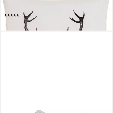
Kissenbezug Into to Wild 45x45 weich kuschelig flauschig
samtig Hirschkopf Yak
(4)
ab 21,79 €
lieferbar - in 3-4 Werktagen bei dir