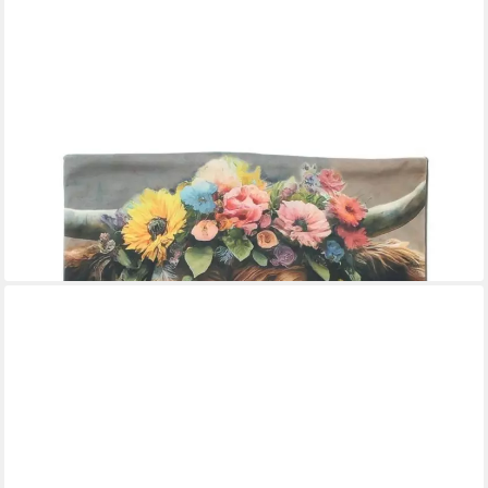
HOME-TRENDS24.DE
Kissenhülle Kuh mit Blumenkranz Samt Kissenhülle Kissenbezug
Deko
17,90 €
lieferbar - in 6-7 Werktagen bei dir