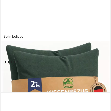
Sehr beliebt
LEEVITEX®
Kissenbezüge 40 x 40 cm, 2er-Set, Dunkelgrün, (2 Stück), feine
Jersey-Qualität, 100% Baumwolle, robuster Reißverschluss
(120)
ab 7,99 €
9,99 €
-20%
lieferbar - in 2-3 Werktagen bei dir
+11