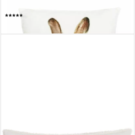
Kissenhülle Kissenhülle Hase Pompom Deko Couchkissen
Meister Lampe Ostern
(3)
16,90 €
lieferbar - in 6-7 Werktagen bei dir
MAGMA HEIMTEX