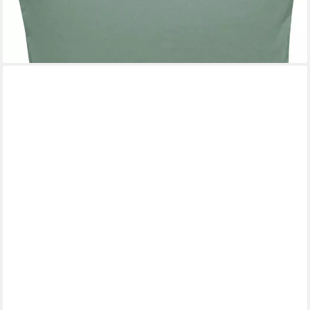
-23%
lieferbar - in 2-3 Werktagen bei dir
+6
HOME-TRENDS24.DE
Kissenhülle Hase Modern Ostern Deko Kissen Hülle Weiß 45x45