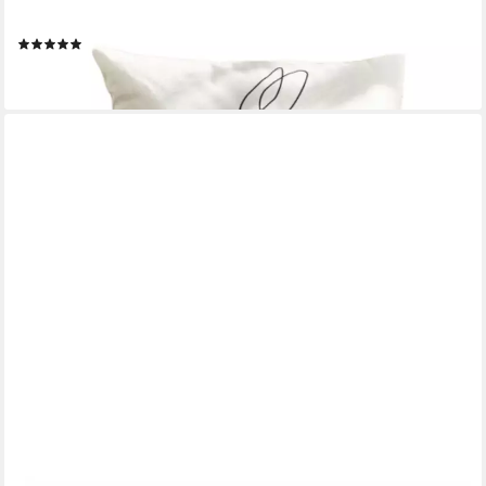
cm
(1)
14,90 €
lieferbar - in 6-7 Werktagen bei dir
HOME-TRENDS24.DE