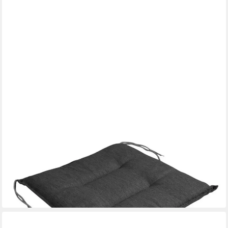
BRAFAB
Sitzkissen Erpe für Gartenstühle, Anthrazit
24,99 €
30,95 €
-19%
lieferbar in 4 Wochen