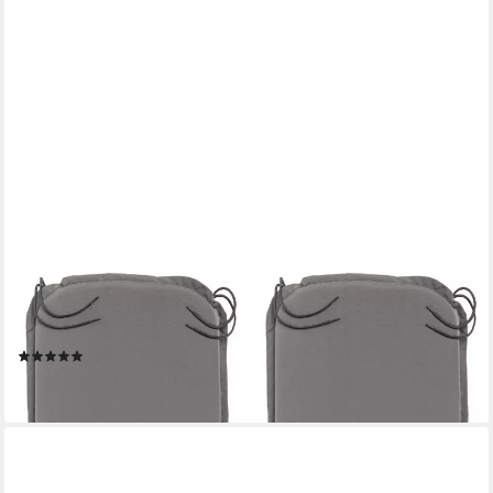
XDREAM
Stuhlkissen 4er Set Sitzkissen / Auflagen, mit Bindebänder,
Stuhlauflage für Stühle und Bänke im Innen- und Außenbereich
(5)
44,99 €
lieferbar - in 2-3 Werktagen bei dir