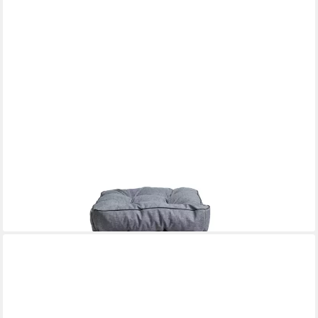
TEXDEKO
Stuhlkissen 4er Pack Loungekissen Gartenpolster für
Rattanmöbel Wasserabweisend, UV-Beständig mit Anti-Rutsch
Boden
ab 99,95 €
lieferbar - in 4-5 Werktagen bei dir