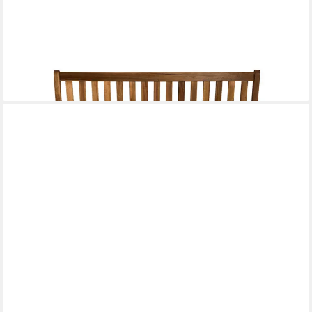
FAVRE
Sitzkissen Bankauflage, Sitzkissen Outdoor & Indoor,
Bankpolster, Made in EU, LSL
ab 28,00 €
lieferbar - in 2-3 Werktagen bei dir
+3