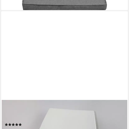
+6
HEITMANN FELLE
Stuhlkissen Lamm, Sitzauflage rund, Ø 45 cm, echtes Lammfell,
waschbar, auch als 2er oder 4er Set
(59)