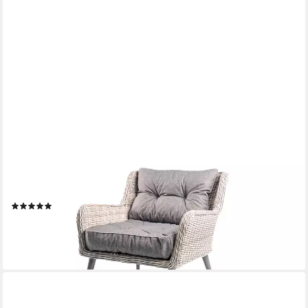
TEXDEKO
Stuhlkissen Loungekissen 2-tlg. Set Gartenpolster für
Rattanmöbel, UV-Beständig, Wasserabweisend mit Anti-Rutsch
Boden
(2)
ab 47,95 €
lieferbar - in 4-5 Werktagen bei dir
+3