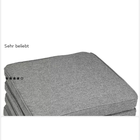
Sehr beliebt
SUNNYPILLOW
Stuhlkissen 4er Set Stuhlkissen wasserdicht UV-lichtecht BALI,
4er Set 40x40x5cm Grau
(30)
ab 54,99 €
66,93 €
-18%
lieferbar - in 4-5 Werktagen bei dir
+1