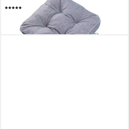
Wasserabweisend, UV-Beständig mit Anti-Rutsch Boden
(1)
ab 34,95 €
lieferbar - in 4-5 Werktagen bei dir
+3