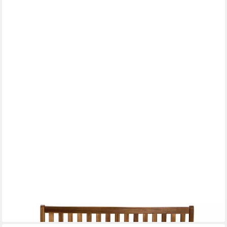
FAVRE
Sitzkissen Bankauflage, Sitzkissen Outdoor & Indoor,
Bankpolster, Made in EU, FKL
ab 30,00 €
lieferbar - in 2-3 Werktagen bei dir
+3