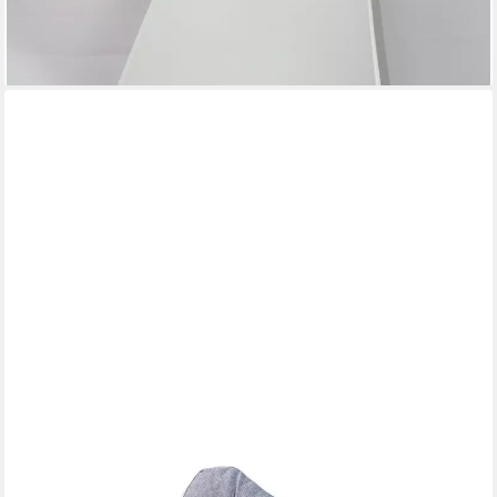
ab 26,00 €
lieferbar - in 3-4 Werktagen bei dir
+8
TEXDEKO
Stuhlkissen Ecolen Loungekissen für Rattanmöbel Gartenmöbel