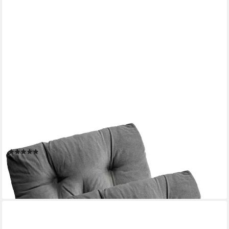
ETÉREA HIMMLISCHE QUALITÄT
Sitzkissen etérea Heidi Sitzkissen und Stuhlkissen 42x42 cm -
(2)
27,99 €
lieferbar - in 2-3 Werktagen bei dir