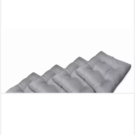
BEST FOR HOME
Stuhlkissen Best For Home – Stuhl- & Sitzbankkissen Set –
Weich, Bequem & Waschbar, Weiche, komfortable Polsterung,
Formstabil & langlebig
59,20 €
UVP
120,99 €
-51%
lieferbar - in 4-5 Werktagen bei dir