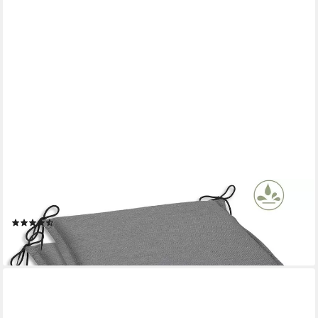
GO-DE
Sitzkissen Dora, 2er Set, 47x5x45 cm, wasserabweisend
(3)
49,99 €
lieferbar - in 3-4 Werktagen bei dir