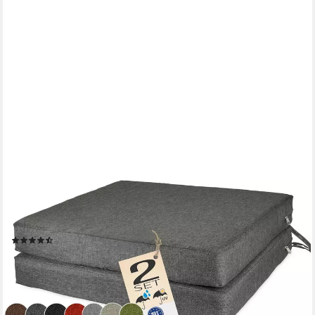
SUNNYPILLOW
Stuhlkissen 2er Set Stuhlkissen mit Bändern "HAVANA" viele
Farben zur Auswahl, Anthrazit
(9)
ab 33,99 €
40,78 €
-17%
lieferbar - in 4-5 Werktagen bei dir
+2