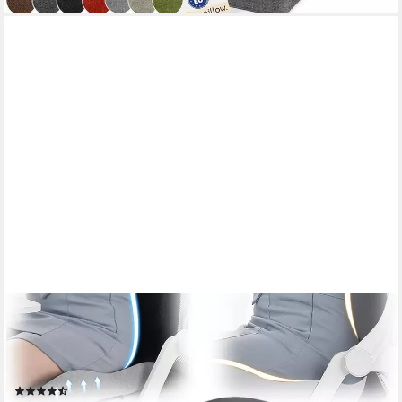
WOHNTRAUM24
Sitzkissen Orthopädisches Sitzkissen mit Rückenlehne Sitzkissen
für Bürostuhl, Ergonomisch Lindert Rückenschmerzen Sitzring
Steißbein Entlastung
(8)