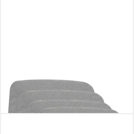
IDIMEX
Sitzkissen CHIARA, rutschfeste Stuhlkissen im 4er Set,
Stuhlauflagen wasserabweisend grau
39,96 €
lieferbar - in 2-3 Werktagen bei dir