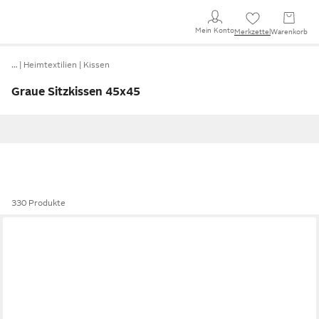
Mein Konto
Merkzettel
Warenkorb
…
Heimtextilien
Kissen
Graue Sitzkissen 45x45
330 Produkte