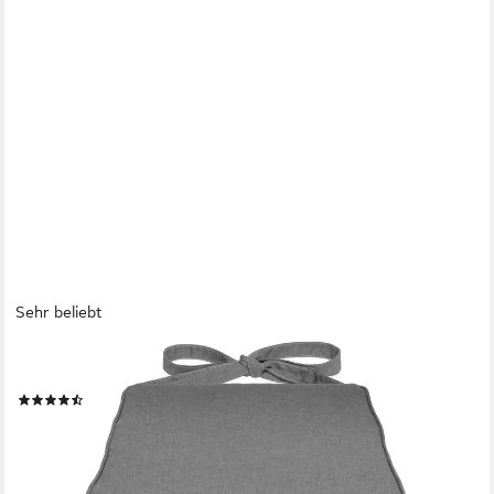
Sehr beliebt
SUNNYPILLOW
Stuhlkissen 4er Set Stuhlkissen 40 x 45 x 5cm
(68)
59,72 €
74,65 €
-20%
lieferbar - in 4-5 Werktagen bei dir