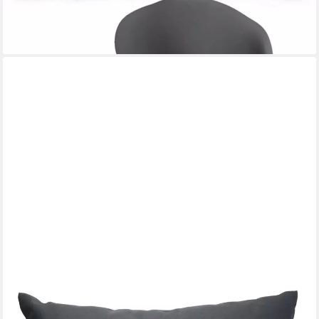
23,99 €
UVP
57,48 €
-58%
lieferbar - in 3-4 Werktagen bei dir
ARTI CASA
Sitzkissen Arti Casa Gartenkissen 45x45 cm Grau