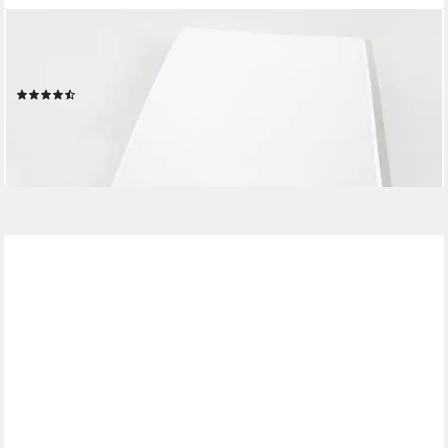
HEITMANN FELLE
Stuhlkissen Lamm, Sitzauflage eckig, 44x44 cm, echtes
Lammfell, waschbar, auch als 2er oder 4er Set
(25)
ab 31,00 €
lieferbar - in 3-4 Werktagen bei dir
+7