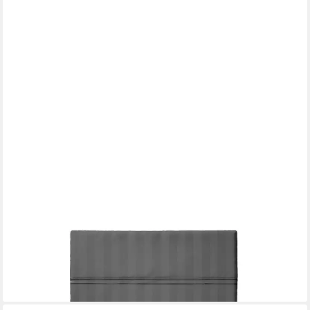
PURE COTTOM
Bettlaken Baumwollsatin, in verschiedenen Farben & Größen
ab 29,99 €
UVP
39,99 €
-25%
lieferbar - in 2-3 Werktagen bei dir
+1