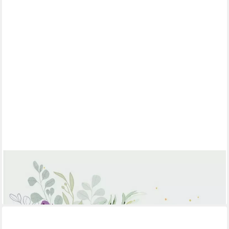
GROH VERLAG
Hochzeits-Gäste-Bingo / diverse
12,99 €
lieferbar - in 2-3 Werktagen bei dir