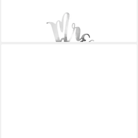
PARTYDECO
Tortenstecker, Cake Topper Mr & Mrs / Hochzeit 25.5cm, silber
ab 3,19 €
lieferbar - in 3-4 Werktagen bei dir