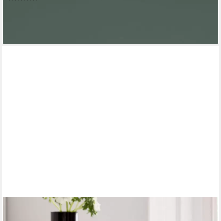
17,95 €
lieferbar - in 4-5 Werktagen bei dir
+12
NEXT
Bettlaken Spannbettlaken und Kissenbezug mit Schleife, (3