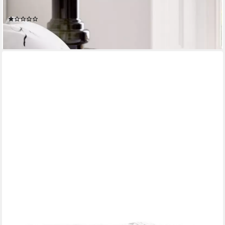
Stück)
(1)
ab 25,00 €
lieferbar - in 2-3 Werktagen bei dir
SANSIBAR SYLT