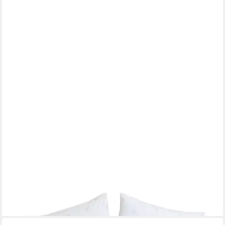
NEXT
Bettlaken Spannbettlaken und Kissenbezug mit Schleife, (3
Stück)
ab 24,00 €
lieferbar - in 2-3 Werktagen bei dir