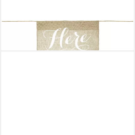
PARTYDECO
Wimpelkette, Banner Hochzeit / Here comes the Bride 51x41cm
Jute
2,19 €
lieferbar - in 3-4 Werktagen bei dir