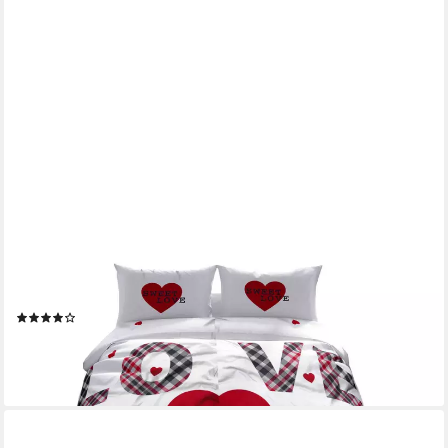
LEONADO VICENTI
Bettwäsche Allergiker geeignet 135x200, Microfaser, 4 teilig,
Partnerbettwäsche Love mit Herzen
(49)
25,50 €
UVP
32,80 €
-22%
lieferbar - in 2-3 Werktagen bei dir