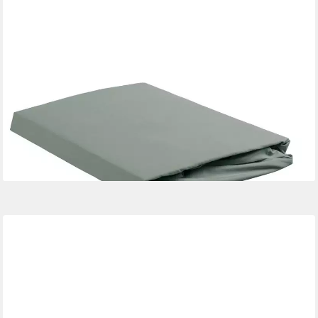
AMBIANTE
Spannbettlaken Spannbettlaken Baumwoll Uni HL Green 80x200
grün, Baumwolle, Gummizug: Rundum, (1 Stück), Spannbettlaken
Spannbetttuch Laken mit Gummizug
22,95 €
UVP
28,95 €
-21%
lieferbar - in 5-6 Werktagen bei dir