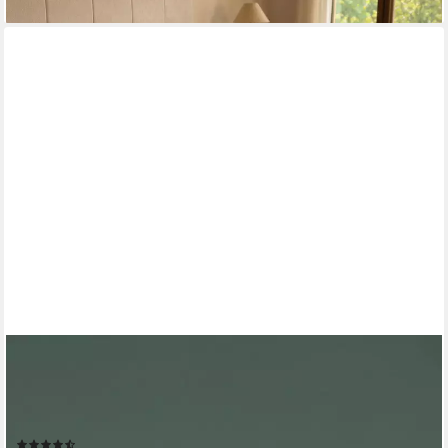
GOOD MORNING
Spannbettlaken Renforcé Junior, Renforcé, Gummizug: rundum,
(1 Stück), Baumwolle, Renforcé, Baby, Rundumgummi, bis 20 cm
höhe, 60x120, Weiß
(133)