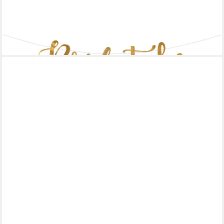
PARTYDECO
Dekoobjekt Banner 'Bride to be' Gold, 80 x 19 cm
ab 2,99 €
lieferbar - in 3-4 Werktagen bei dir
AMBIANTE