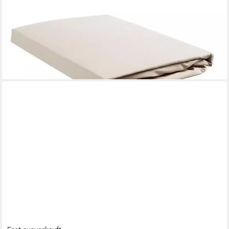
Spannbettlaken Spannbettlaken Baumwoll Uni HL Sand 80x200
natur, Baumwolle, Gummizug: Rundum, (1 Stück), Spannbettlaken
Spannbetttuch Laken mit Gummizug
22,95 €
UVP
28,95 €
-21%
lieferbar - in 5-6 Werktagen bei dir