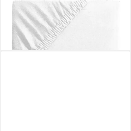
Spannbettlaken Uni Jersey Boxspring Spannbetttuch, perfekte
Passform, 40 cm Steg, 95% Baumwolle/5% Elasthan, Gummizug:
rundum, Rundumgummizug, (1 Stück), hochwertige Baumwolle,
langlebig, klimaregulierend
ab 49,90 €
lieferbar - in 2-3 Werktagen bei dir