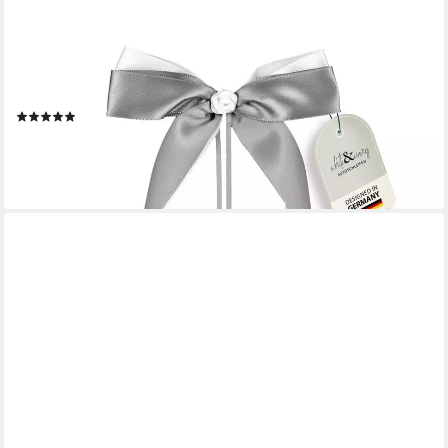
WHITE & IVORY
Dekoobjekt Autoschleifen Hochzeit mit Rose + extra langem
Befestigungsband (25 St)
(1)
20,99 €
lieferbar - in 2-3 Werktagen bei dir
+3