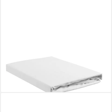
AMBIANTE
Spannbettlaken Cotton Uni TDS_White_UV_UV_180x210/220 1
Splittopper-Spannbettlaken 18, Baumwolle, Gummizug: rundum
Gummi, (1 Stück), Spannbettlaken Spannbetttuch mit
Rundumgummi
34,95 €
UVP
39,95 €
-13%
lieferbar - in 4-5 Werktagen bei dir