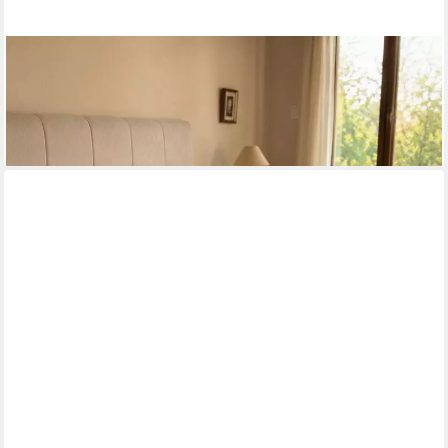
FRANCIA CASA
Bettlaken Sofia, Gummizug: Ohne Gummizug, Oeko-Tex®
zertifiziert, Temperaturregulierend, in Europa hergestellt
ab 129,00 €
lieferbar - in 6-7 Werktagen bei dir