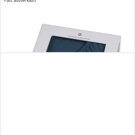
Fast ausverkauft
BEDDINGHOUSE
Spannbettlaken Spannbettlaken DD Organic LY HL BlGr
200x200/220 bunt, Baumwolle, Gummizug: Rundum, (1 Stück),
Spannbettlaken Spannbetttuch Laken mit Gummizug
129,95 €
lieferbar - in 5-6 Werktagen bei dir