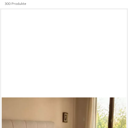
300 Produkte
FRANCIA CASA
Bettlaken Sofia, Gummizug: Ohne Gummizug, Oeko-Tex®
zertifiziert, Temperaturregulierend, in Europa hergestellt
ab 129,00 €
lieferbar - in 6-7 Werktagen bei dir