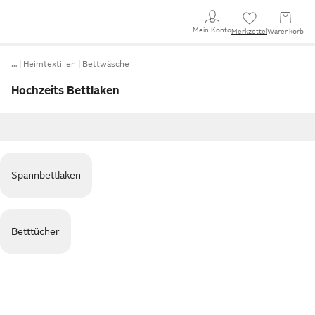
Mein Konto
Merkzettel
Warenkorb
…
Heimtextilien
Bettwäsche
Hochzeits Bettlaken
Spannbettlaken
Betttücher