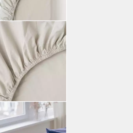
A
nbettlaken Perkal
nbetttuch Style KASOL, Gut
inierbar zu unseren Bettwäsche