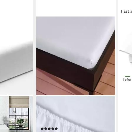
Fast 
YEL
Bett
ohne
Baum
Bett
43,1
-14%
liefe
KAYORI
Spannbettlaken Shizu, Perkal,
Gummizug: rundum, (1 Stück), Bio-
Baumwolle
(1)