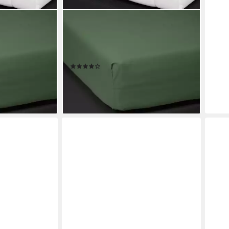
ESSENZA
um Percale,
Spannbettlaken Premium Percale,
dum, (1 Stück),
Perkal, Gummizug: rundum, (1 Stück),
Uni Baumwollperkal
(5)
ab 32,95 €
en bei dir
lieferbar - in 2-3 Werktagen bei dir
+4