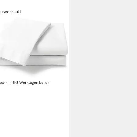
ausverkauft
LOW
laken Percale, Perkal, Gummizug:
, (1 Stück), Laken aus 100%
wolle, hochwertige Perkal,
tuch ab 90x200
5 €
UVP
49,95 €
rbar - in 6-8 Werktagen bei dir