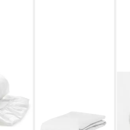
ESSENZA
Bettlaken Premium Percale, Perkal,
Gummizug: ohne, (1 Stück)
ab 49,95 €
lieferbar - in 2-3 Werktagen bei dir