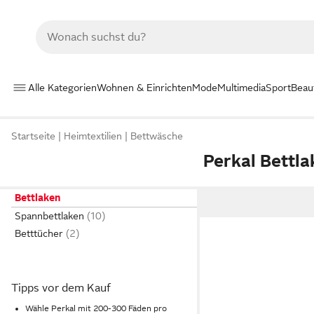
Alle Kategorien
Wohnen & Einrichten
Mode
Multimedia
Sport
Beau
Startseite
Heimtextilien
Bettwäsche
Perkal Bettla
Bettlaken
Spannbettlaken
Betttücher
Tipps vor dem Kauf
Wähle Perkal mit 200-300 Fäden pro