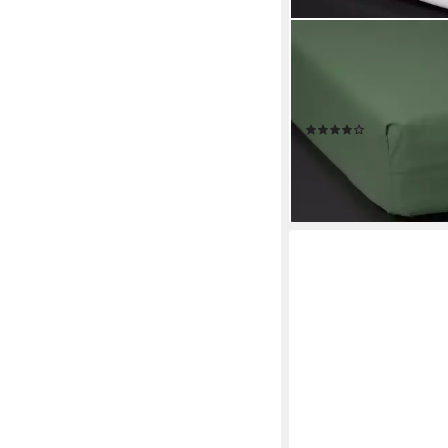
ESSENZA
Spannbettlaken Premi
Perkal, Gummizug: run
Uni Baumwollperkal
(5)
ab 32,95 €
lieferbar - in 2-3 Werktag
+4