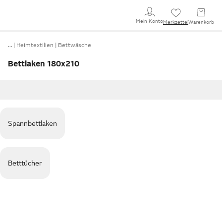
Mein Konto
Merkzettel
Warenkorb
…
Heimtextilien
Bettwäsche
Bettlaken 180x210
Spannbettlaken
Betttücher