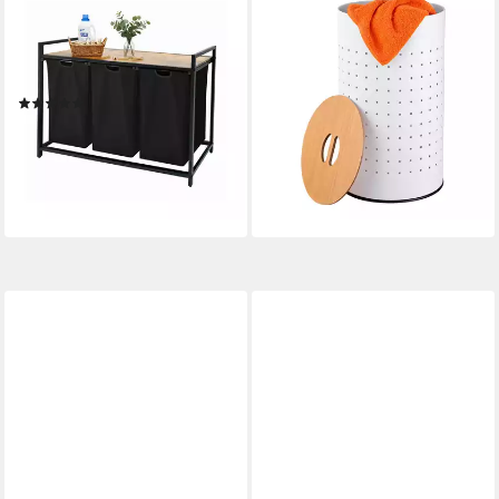
RELAXDAYS
RELAXDAYS
Wäschesortierer
Wäschekorb Weißer
Wäschesammler 3 Fächer mit
Wäschekorb mit Deckel, 50 L
39,99 €
Ablage, schwarz
UVP
69,99 €
(3)
-43%
59,99 €
UVP
99,99 €
lieferbar - in 2-3 Werktagen bei dir
-40%
lieferbar - in 2-3 Werktagen bei dir