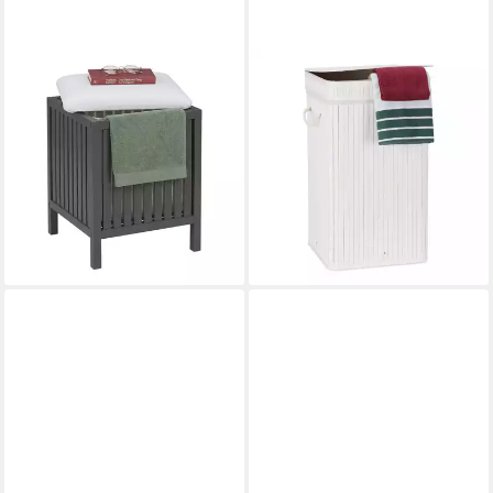
RELAXDAYS
RELAXDAYS
Wäschebox Wäschekorb zum
Wäschekorb 3 x Faltbarer
Sitzen Walnussholz, Grau-
Wäschekorb Bambus weiß
64,95 €
Weiß
UVP
99,99 €
49,99 €
UVP
89,99 €
-35%
lieferbar - in 2-3 Werktagen bei dir
-44%
lieferbar - in 2-3 Werktagen bei dir