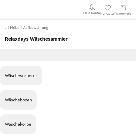
Mein Konto
Merkzettel
Warenkorb
…
Möbel
Aufbewahrung
Relaxdays Wäschesammler
Wäschesortierer
Wäscheboxen
Wäschekörbe