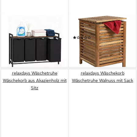
RELAXDAYS
RELAXDAYS
Wäschesortierer
Wäschetruhe Akazie mit
Wäschesammler 4 Fächer mit
Deckel & Sack
(1)
Ablage, Vintagebraun
54,99 €
UVP
89,99 €
64,99 €
UVP
99,99 €
-39%
-35%
lieferbar - in 2-3 Werktagen bei dir
lieferbar - in 2-3 Werktagen bei dir
relaxdays Wäschetruhe
relaxdays Wäschekorb
Wäschekorb aus Akazienholz mit
Wäschetruhe Walnuss mit Sack
Sitz