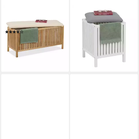
RELAXDAYS
RELAXDAYS
Wäschekorb Wäschetruhe aus
Wäschebox Wäschekorb zum
Walnussholz mit Sitz
Sitzen Walnussholz, Weiß-
(5)
Grau
79,99 €
UVP
149,99 €
49,99 €
UVP
89,99 €
-47%
-44%
lieferbar - in 2-3 Werktagen bei dir
lieferbar - in 2-3 Werktagen bei dir