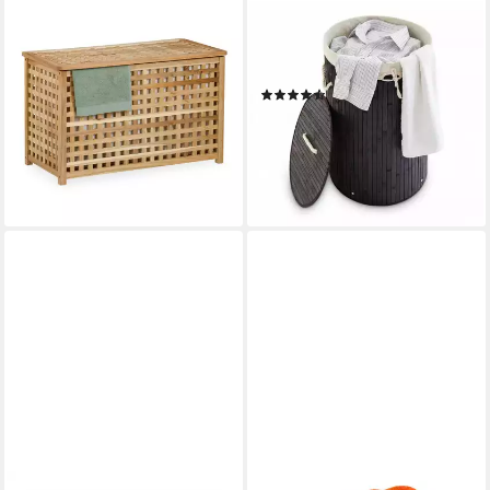
RELAXDAYS
RELAXDAYS
Wäschekorb Wäschetruhe
Wäschekorb Bambus rund,
Walnuss mit Sack
schwarz
(97)
69,99 €
UVP
99,99 €
ab 22,99 €
UVP
39,99 €
-30%
-43%
lieferbar - in 2-3 Werktagen bei dir
lieferbar - in 2-3 Werktagen bei dir