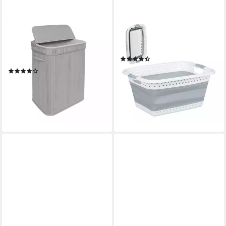
RELAXDAYS
RELAXDAYS
Wäschekorb Bambus
Wäschekorb Faltbarer
Wäschekorb mit Deckel, grau,
Wäschekorb, grau
(85)
72 L
22,99 €
UVP
39,99 €
(1)
ab 21,99 €
UVP
39,99 €
-43%
lieferbar - in 2-3 Werktagen bei dir
-45%
lieferbar - in 2-3 Werktagen bei dir