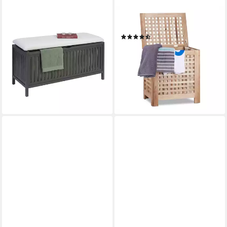
RELAXDAYS
RELAXDAYS
Wäschetruhe Wäschekorb
Wäschetruhe Walnuss
(13)
zum Sitzen Walnussholz,
59,99 €
UVP
99,99 €
Grau-Weiß
-40%
59,99 €
UVP
99,99 €
lieferbar - in 2-3 Werktagen bei dir
-40%
lieferbar - in 2-3 Werktagen bei dir