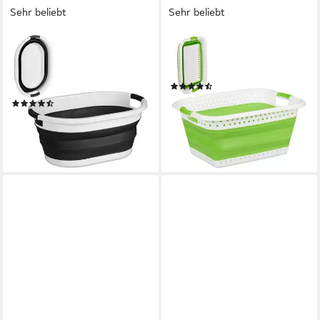
Sehr beliebt
Sehr beliebt
RELAXDAYS
RELAXDAYS
Wäschekorb Faltbarer
Wäschekorb Faltbarer
Wäschekorb 36 Liter (1 St),
Wäschekorb, Hellgrün
(85)
schwarz
19,99 €
UVP
39,99 €
(37)
24,99 €
UVP
39,99 €
-50%
lieferbar - in 2-3 Werktagen bei dir
-38%
lieferbar - in 2-3 Werktagen bei dir