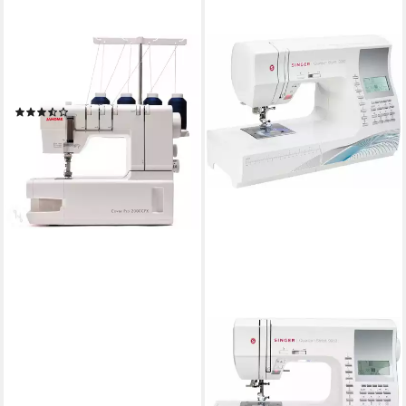
JANOME
Coverstich-Nähmaschine
Cover Pro 2000 CPX
(3)
ab 594,00 €
UVP
779,00 €
-24%
lieferbar - in 2-3 Werktagen bei dir