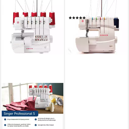
Coverstich-Nähmaschine
Coverstitch 14T970C
(6)
449,00 €
729,00 €
-38%
lieferbar - in 3-4 Werktagen bei dir