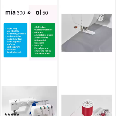
GLAESER HOME
BROTHER
Nähmaschine GLAESERhome
Computer-Nähmaschine
Advanced-Bundle ol50 +
CS10s Classic, 40
mia300
Programme, Slow Mode /
(1)
automatisches Vernähen