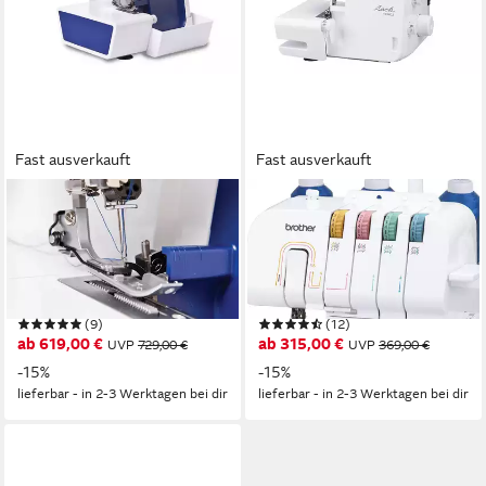
Fast ausverkauft
Fast ausverkauft
BROTHER
BROTHER
Nähmaschine Overlock
Nähmaschine Overlock
4234D, Professionelle
1034DX, Freiarmnähen,
Verarbeitung für nahezu alle
Nähfuß mit
Stoffarten
Schnappbefestigung
(9)
(12)
ab 619,00 €
ab 315,00 €
UVP
729,00 €
UVP
369,00 €
-15%
-15%
lieferbar - in 2-3 Werktagen bei dir
lieferbar - in 2-3 Werktagen bei dir