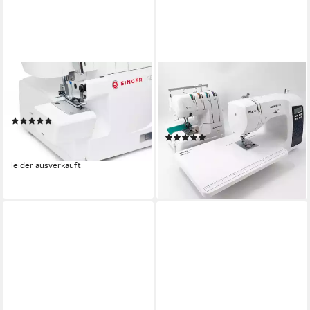
SINGER
GLAESER HOME
Overlock-Nähmaschine - Elite
Nähmaschine GLAESERhome
SE017
Pro-Bundle, ol50 + mia500 +
(2)
Anschiebetisch
369,00 €
UVP
469,00 €
(1)
549,00 €
-21%
UVP
687,99 €
leider ausverkauft
-20%
lieferbar - in 2-3 Werktagen bei dir