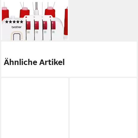
BROTHER
Nähmaschine BROTHER
M343D Overlock
(1)
339,90 €
lieferbar - in 5-6 Werktagen bei dir
Ähnliche Artikel