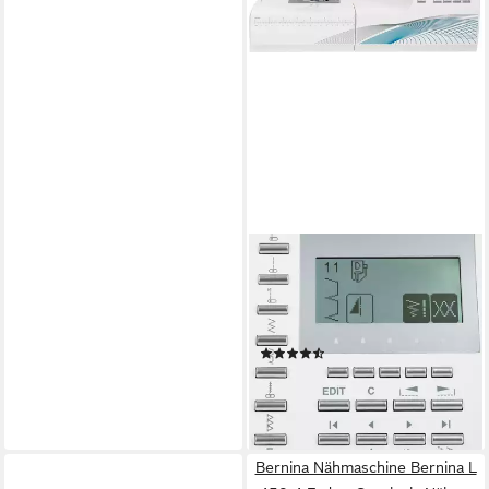
SINGER
Nähmaschine Quantum Stylist
9960, 600 Programme, 600
Stiche
(256)
ab 529,00 €
UVP
749,00 €
-29%
leider ausverkauft
Bernina Nähmaschine Bernina L