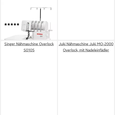
BERNINA
Overlock-Nähmaschine -
L460 4 Faden-Overlock
(1)
1.199,00 €
lieferbar - in 2-3 Werktagen bei dir
Singer Nähmaschine Overlock
Juki Nähmaschine Juki MO-2000
S0105
Overlock, mit Nadeleinfädler