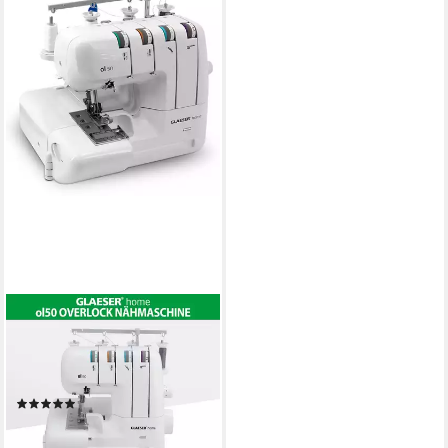
GLAESER HOME
Overlock-Nähmaschine
Overlock GLAESER® home ol
50
(1)
269,00 €
UVP
289,00 €
-7%