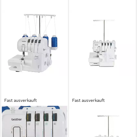
Fast ausverkauft
Fast ausverkauft
BROTHER
BROTHER
Nähmaschine Overlock
Overlock-Nähmaschine
2104D, Schnelles Nähen von
Airflow 3000, 15 Programme,
Rollsäumen
Elektronische