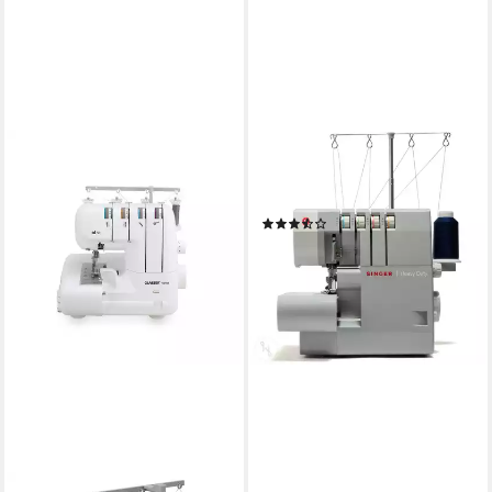
SINGER
Overlock-Nähmaschine Heavy
Duty 14HD854
(8)
329,00 €
469,00 €
-30%
lieferbar - in 3-4 Werktagen bei dir