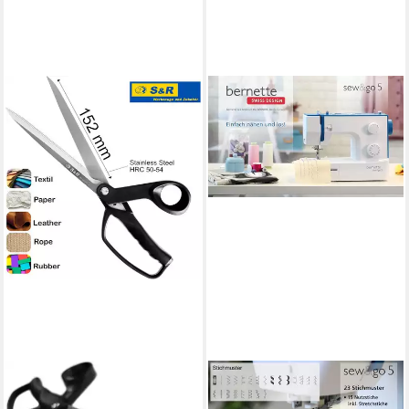
S&R
BERNETTE
Stoffscheren Profi
Freiarm-Nähmaschine