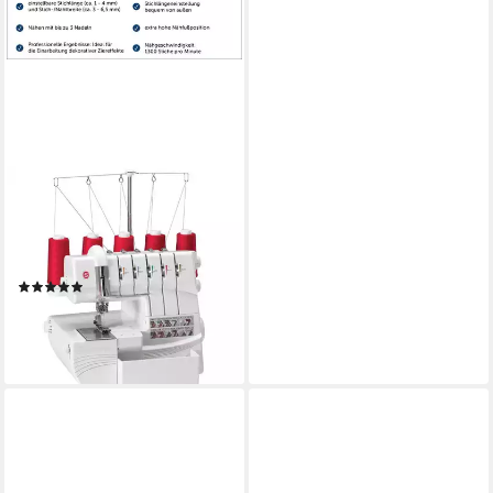
SINGER
Overlock-Nähmaschine -
Coverlock Professional 5
Kombimaschine
(1)
ab 589,00 €
839,00 €
-30%
lieferbar - in 3-4 Werktagen bei dir