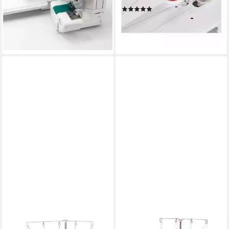
385,00 €
UVP
435,99 €
(10)
ab 199,00 €
-12%
UVP
269,00 €
lieferbar - in 2-3 Werktagen bei dir
-26%
leider ausverkauft
SINGER