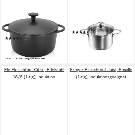
KRÜGER
KOPF
Fleischtopf Eisenguss
Fleischtopf Josie 16 cm
Fleischtopf mit Deckel
(73)
RUSTICA
22,99 €
UVP
39,90 €
(23)
ab 44,82 €
UVP
69,99 €
-42%
-36%
in 3-4 Werktagen bei dir
in 3-4 Werktagen bei dir
Elo Fleischtopf Citrin, Edelstahl
Krüger Fleischtopf Juist, Emaille
18/8 (1-tlg), Induktion
(1-tlg), Induktionsgeeignet