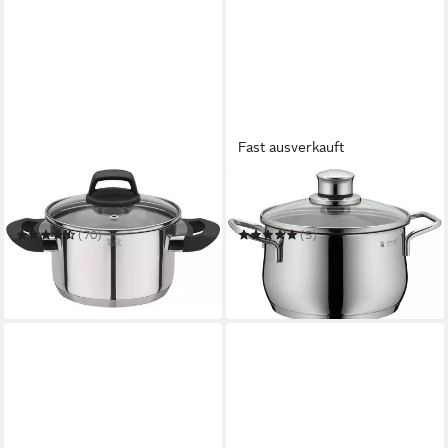
Fast ausverkauft
GSW
WMF
Fleischtopf Como
Fleischtopf Diadem Plus
(70)
(5)
ab 20,49 €
33,57 €
UVP
32,99 €
UVP
79,99 €
-38%
-58%
in 3-4 Werktagen bei dir
in 1-2 Werktagen bei dir