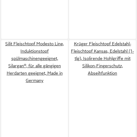
Silit Fleischtopf Modesto Line,
Krüger Fleischtopf Edelstahl-
Induktionstopf
Fleischtopf Kansas, Edelstahl (1-
spülmaschinengeeignet,
tlg), Isolirende Hohlgriffe mit
Silargan®, für alle gängigen
Silikon-Fingerschutz,
Herdarten geeignet, Made in
Abseihfunktion
Germany