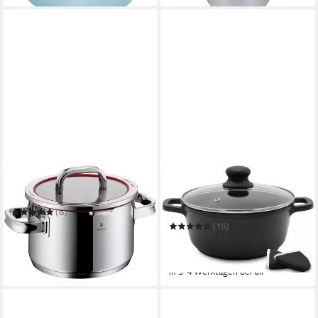
WMF
KRÜGER
Fleischtopf Function 4
Fleischtopf Aluguss
Fleischtopf mit Glasdeckel
(8)
inkl. Thermogrips LEIPZIG
ab 92,10 €
UVP
159,99 €
(15)
ab 20,37 €
UVP
29,99 €
-42%
-32%
lieferbar in 4 Wochen
in 3-4 Werktagen bei dir