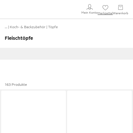
Mein Konto
Merkzettel
Warenkorb
…
Koch- & Backzubehör
Töpfe
Fleischtöpfe
163 Produkte