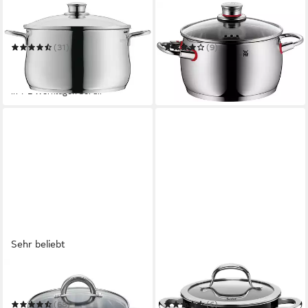
WMF
WMF
Fleischtopf Diadem Plus
Fleischtopf Quality One
(31)
(9)
ab 34,27 €
58,81 €
UVP
89,99 €
UVP
149,99 €
-62%
-61%
in 1-2 Werktagen bei dir
in 1-2 Werktagen bei dir
Sehr beliebt
ELO BASIC
SILIT
Fleischtopf Opal
Fleischtopf Passion Black
(68)
(6)