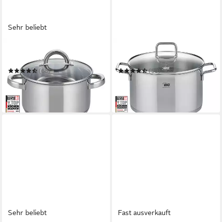
Sehr beliebt
ELO BASIC
ELO
Fleischtopf Opal
Fleischtopf Citrin
(68)
(59)
ab 16,49 €
ab 33,03 €
UVP
22,90 €
UVP
59,90 €
-28%
-45%
in 4-5 Werktagen bei dir
in 6-8 Werktagen bei dir
Sehr beliebt
Fast ausverkauft