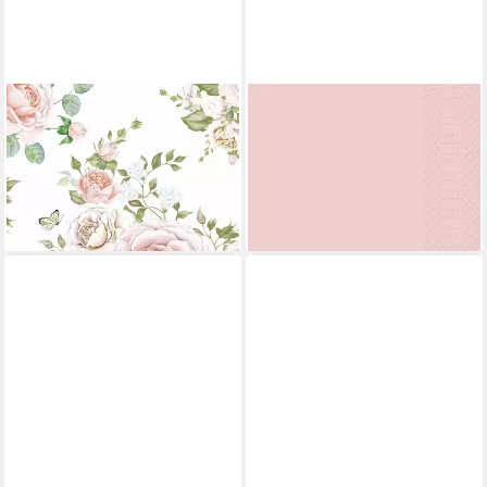
DUNI
DUNI
Papierserviette Duni
Papierserviette
ab 14,69 €
Servietten Rosen 33 x 33 cm
(0,06 €/ 1 Stk)
- 20er Pack
lieferbar - in 2-3 Werktagen bei dir
ab 3,44 €
lieferbar - in 3-4 Werktagen bei dir