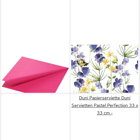
DUNI
DUNI
Papierserviette
Papierserviette Duni
17,49 €
Servietten Blue Blossoms 33
lieferbar - in 3-4 Werktagen bei dir
x 33 cm - 20er
4,14 €
lieferbar - in 3-4 Werktagen bei dir
Duni Papierserviette Duni
Servietten Pastel Perfection 33 x
33 cm -