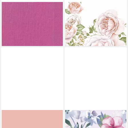
DUNI
DUNI
Papierserviette
Papierserviette Duni
14,23 €
Servietten Rose Glory 24 x
(0,28 €/ 1 Stk)
24 cm - 20er Pack
lieferbar - in 2-3 Werktagen bei dir
2,94 €
lieferbar - in 3-4 Werktagen bei dir
DUNI
DUNI
Papierserviette Duni
Papierserviette Duni