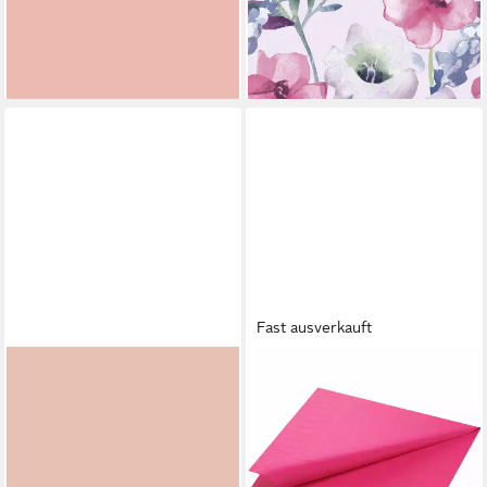
Servietten altrosa 33 x 33 cm
Servietten Everbloom 24 x 24
- 50er Pack
cm - 20er Pack
4,14 €
2,94 €
lieferbar - in 3-4 Werktagen bei dir
lieferbar - in 3-4 Werktagen bei dir
Fast ausverkauft
DUNI
DUNI
Papierserviette Duni
Papierserviette 250 DUNI
Servietten altrosa 24 x 24 cm
Servietten, fuchsia, 3-lag.,
- 20er Pack
33x33 cm, 1/4 Falz 165536
2,74 €
15,46 €