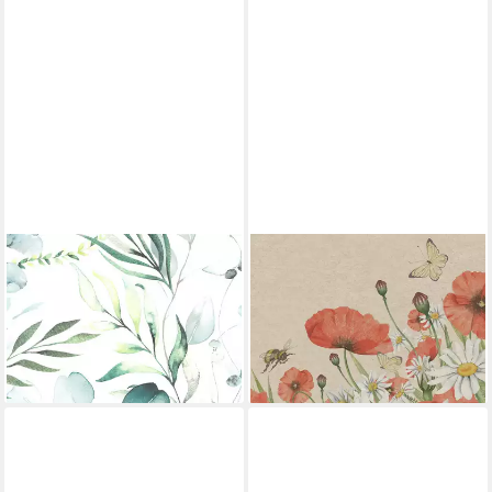
DUNI
DUNI
Papierserviette Duni
Papierserviette Duni
Servietten Eukalyptus 33 x
Servietten Floral Poppy 33 x
33 cm - 20er Pack
33 cm - 25er
4,14 €
4,44 €
lieferbar - in 3-4 Werktagen bei dir
lieferbar - in 3-4 Werktagen bei dir