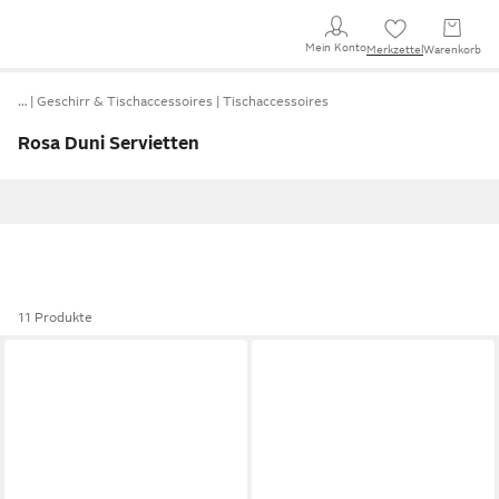
Mein Konto
Merkzettel
Warenkorb
…
Geschirr & Tischaccessoires
Tischaccessoires
Rosa Duni Servietten
11 Produkte