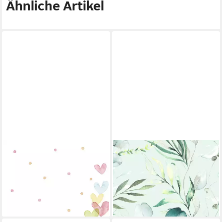
Ähnliche Artikel
DUNI
DUNI
Papierserviette Duni
Papierserviette Duni
Servietten Hearts Pastel 24 x
Servietten Eukalyptus 24 x 24
24 cm - 20er
cm - 20er Pack
12,11 €
3,44 €
leider ausverkauft
lieferbar - in 3-4 Werktagen bei dir