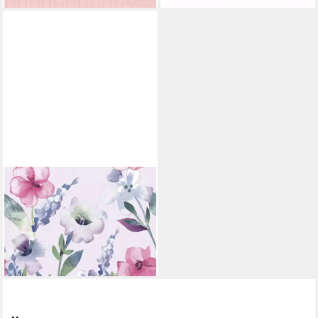
DUNI
Papierserviette Duni
Servietten Everbloom 33 x
33 cm - 20er Pack
3,44 €
lieferbar - in 3-4 Werktagen bei dir