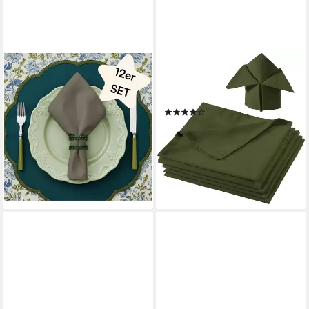
SERALINO
REDBEST
Stoffserviette 100% Bio-
Stoffserviette Serviette 6er-
Baumwolle, (Set, 12 St.,
Pack "Seattle", Baumwolle Uni
(6)
Wiederverwendbar), 40x40
20,99 €
30,99 €
cm & 45x45 cm
-32%
19,99 €
lieferbar - in 2-3 Werktagen bei dir
(1,67 €/ 1 Stk)
lieferbar - in 2-3 Werktagen bei dir
+2
+2