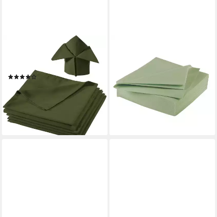
REDBEST
AVA
Stoffserviette Serviette 6er-
Papierserviette, Servietten
Pack "Seattle", Baumwolle Uni
stoffähnlich 40x40cm 25
(6)
Stück Eukalyptus
20,99 €
30,99 €
10,99 €
-32%
(0,44 €/ 1 Stk)
lieferbar - in 3-4 Werktagen bei dir
lieferbar - in 2-3 Werktagen bei dir
+2