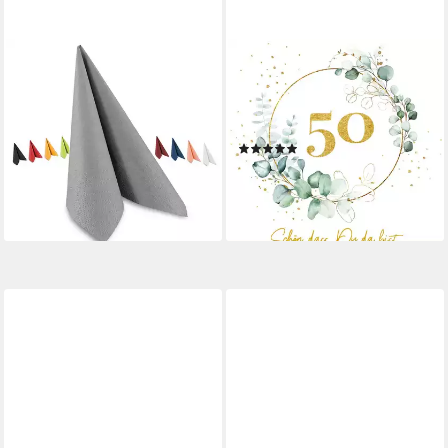
HYPAFOL
SERVIETTENSHOP
Papierserviette, 3-lagig,
Papierserviette 20 Servietten
33x33 40x40 cm, Inhalt 250
Eucalyptus Golden 50
Stück
33x33cm, (20 St)
(1)
ab 16,90 €
3,59 €
(0,07 €/ 1 Stk)
lieferbar - in 2-3 Werktagen bei dir
lieferbar - in 3-4 Werktagen bei dir
+6