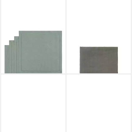
OTTO HOME
BLOMUS
Stoffserviette Sebastien, (4
Stoffserviette LINEO
St), Weiche Haptik, Mehrteilig,
LeinenServiette
uni, 50x50
Stoffserviette Leinen Agave
15,49 €
ab 12,95 €
lieferbar - in 1-2 Werktagen bei dir
lieferbar - in 2-3 Werktagen bei dir