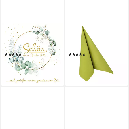
SERVIETTENSHOP
PAPSTAR
Papierserviette 20 Servietten
Papierserviette, Servietten
Eucalyptus Schön 33x33cm,
stoffähnlich 40x40cm Royal
(20 St)
Collection 50 Stück Lindgrün
(2)
(3)
3,59 €
ab 9,13 €
lieferbar - in 3-4 Werktagen bei dir
(0,18 €/ 1 Stk)
lieferbar - in 2-3 Werktagen bei dir
+17