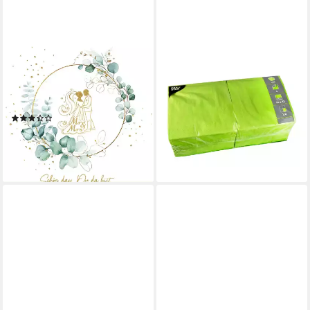
SERVIETTENSHOP
PAPSTAR
Papierserviette 20 Servietten
Papierserviette, Servietten
Eucalyptus Golden Wedding
Papier, 33x33cm 3-lagig 1/4-
33x33cm, (20 St)
Falz 250 Stück Limonengrün
(1)
ab 15,85 €
3,59 €
(0,06 €/ 1 Stk)
lieferbar - in 3-4 Werktagen bei dir
lieferbar - in 2-3 Werktagen bei dir
+2