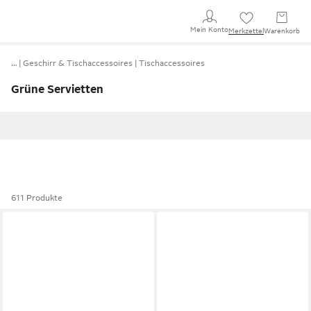
Mein Konto
Merkzettel
Warenkorb
…
Geschirr & Tischaccessoires
Tischaccessoires
Grüne Servietten
611 Produkte