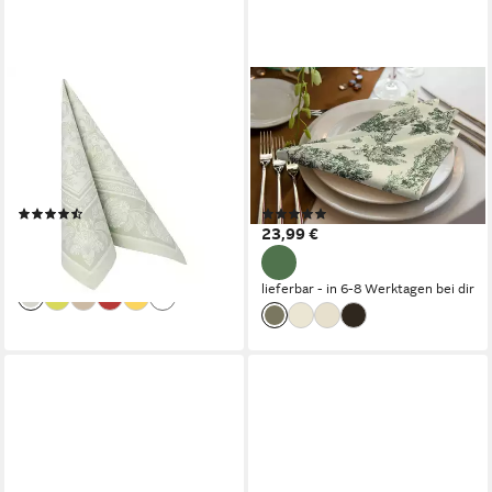
PAPSTAR
ADAM
Papierserviette, Servietten
Stoffserviette Good Old Days,
stoffähnlich 40x40cm
(4 St), GOTS
Ornaments Muster 50 Stück
organic,zertifiziert durch
Jadegrün
CERES 0242Made in
(2)
(1)
Germany
ab 9,79 €
23,99 €
(0,20 €/ 1 Stk)
lieferbar - in 5-6 Werktagen bei dir
lieferbar - in 6-8 Werktagen bei dir
+11