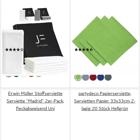
JF.KITCHEN
ENGELLAND
Stoffserviette 12
Stoffserviette Mundtuch, 45 x
Stoffservietten mit
45 cm, (Vorteils-Set, 3 St),
Faltanleitung aus extra
100 % Baumwolle, Damast,
hochwertiger Baumwolle, (12
Rundherum eingesäumt
(1)
(2)
St)
29,90 €
ab 10,99 €
UVP
14,99 €
(2,49 €/ 1 Stk)
-27%
lieferbar - in 4-5 Werktagen bei dir
lieferbar - in 2-3 Werktagen bei dir
Erwin Müller Stoffserviette
partydeco Papierserviette,
Serviette "Madrid" 2er-Pack,
Servietten Papier 33x33cm 2-
fleckabweisend Uni
lagig 20 Stück Hellgrün