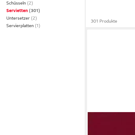
Schüsseln
Servietten
Untersetzer
301 Produkte
Servierplatten
DUNI
Papierserviette Duni 
bordeaux 40 x 40 cm 