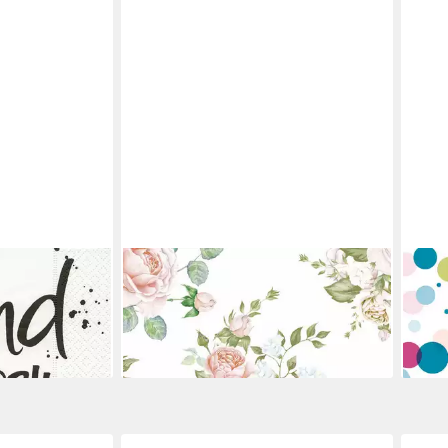
DUNI
DUNI
Servietten
Papierserviette Duni Servietten
Papi
x 33 cm - 20er
Rosen 33 x 33 cm - 20er Pack
Bubb
4,89 €
4,89
en bei dir
lieferbar - in 3-4 Werktagen bei dir
liefe