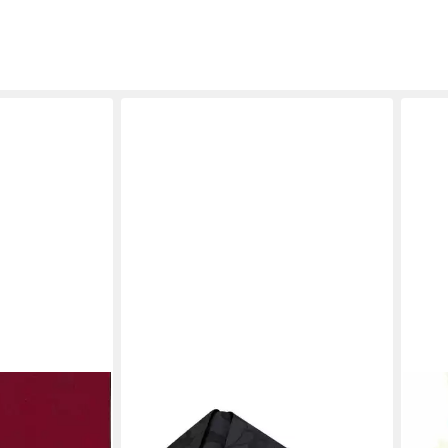
DUNI
DUNI
Servietten
Papierserviette
Stof
18,37 €
15,2
- 12er Pack