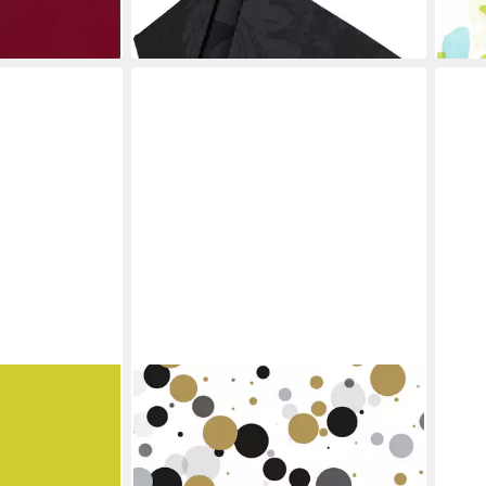
lieferbar - in 3-4 Werktagen bei dir
liefe
en bei dir
DUNI
DUNI
ervietten kiwi
Papierserviette Duni Servietten
Papi
ck
Bubbles Black 33 x 33 cm - 20er
bord
4,89 €
3,59
en bei dir
lieferbar - in 3-4 Werktagen bei dir
liefe