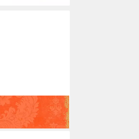
erserviette
7 €
rbar - in 3-4 Werktagen bei dir