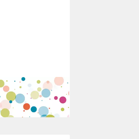
erserviette Duni Servietten
les Multi 33 x 33 cm - 20er
 €
rbar - in 3-4 Werktagen bei dir