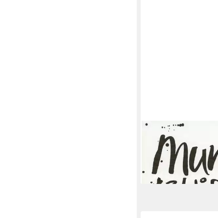
DUNI
Papierserviette Duni 
Mundabwischtuch 33 
3,44 €
lieferbar - in 3-4 Werktag