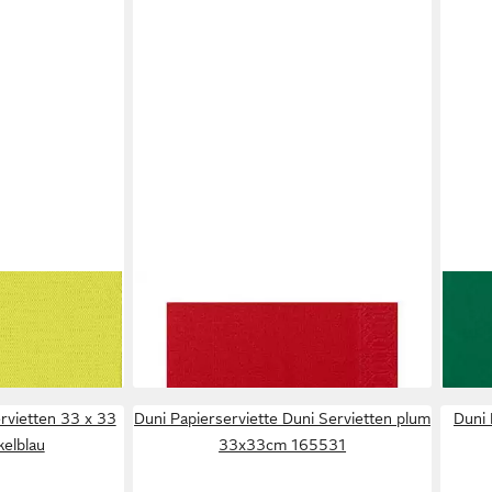
DUNI
DUNI
Papierserviette
Papi
3,59 €
3,59
en bei dir
lieferbar - in 3-4 Werktagen bei dir
liefe
ervietten 33 x 33
Duni Papierserviette Duni Servietten plum
Duni 
elblau
33x33cm 165531