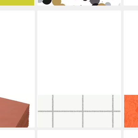
DUNI
DUNI
Papierserviette
Papi
28,46 €
15,2
en bei dir
lieferbar - in 3-4 Werktagen bei dir
liefe