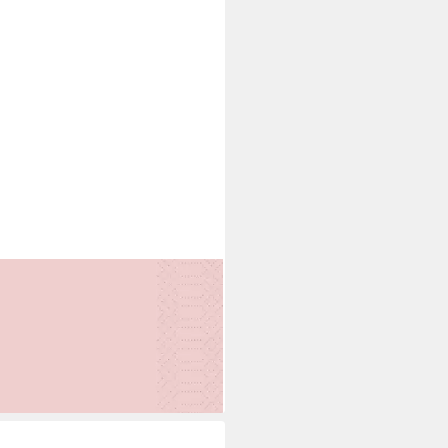
erserviette
4,69 €
 €/ 1 Stk)
rbar - in 2-3 Werktagen bei dir