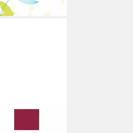
rbar - in 3-4 Werktagen bei dir
erserviette Duni Servietten
eaux 24 x 24 cm - 20er Pack
 €
rbar - in 3-4 Werktagen bei dir