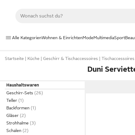
Alle Kategorien
Wohnen & Einrichten
Mode
Multimedia
Sport
Beau
Startseite
Küche
Geschirr & Tischaccessoires
Tischaccessoires
Duni Serviett
Haushaltswaren
Geschirr-Sets
Teller
Backformen
Gläser
Strohhalme
Schalen