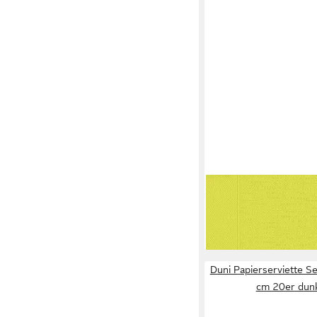
DUNI
Papierserviette
19,99 €
lieferbar - in 3-4 Werktag
Duni Papierserviette S
cm 20er dunk