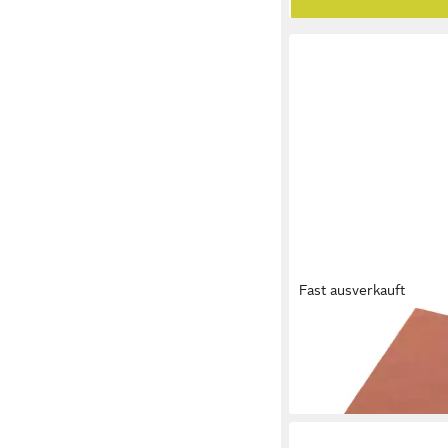
Fast ausverkauft
DUNI
Papierserviette
22,46 €
lieferbar - in 3-4 Werktag