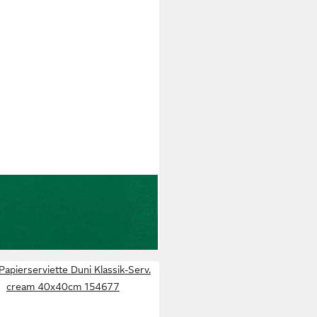
erserviette
 €
rbar - in 3-4 Werktagen bei dir
Papierserviette Duni Klassik-Serv.
cream 40x40cm 154677