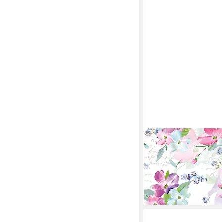
DUNI
Papierserviette Motivs
33x33cm Blüten PA
192001
4,51 €
lieferbar - in 3-4 Werktag