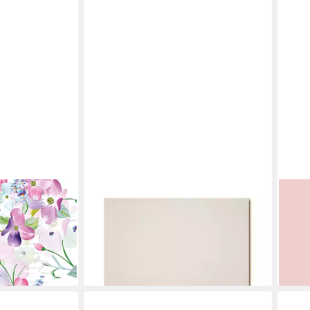
DUNI
DUNI
erviette
Papierserviette
Papi
18,89 €
ab 1
PER+DESIGN
lieferbar - in 3-4 Werktagen bei dir
(0,06
liefe
en bei dir