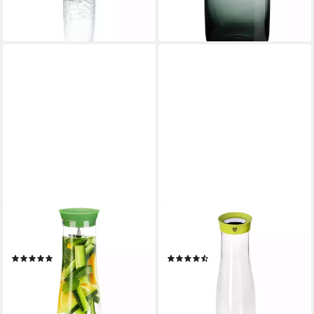
lieferbar - in 5-6 Werktagen bei dir
+11
RELAXDAYS
GRÄWE
Karaffe Glaskaraffe 1l
Karaffe GRÄWE Glaskaraffe 1
zylindrisch
L
(8)
(9)
14,99 €
14,90 €
UVP
29,99 €
lieferbar - in 2-3 Werktagen bei dir
-50%
lieferbar - in 2-3 Werktagen bei dir