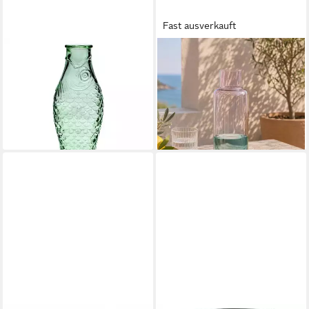
Fast ausverkauft
SERAX
TRANQUILLO
Karaffe Karaffe Fisch Grün
Karaffe Raiinbow - Karaffe
38,40 €
von Tranquillo
lieferbar - in 2-3 Werktagen bei dir
19,90 €
lieferbar - in 3-4 Werktagen bei dir