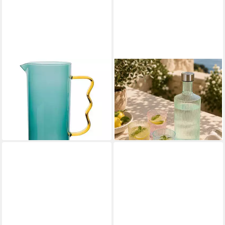
TRANQUILLO
PAVEAU
Karaffe Raiinbow - Krug von
Karaffe Ribbed Flasche von
Tranquillo
Paveau
43,90 €
75,00 €
lieferbar - in 3-4 Werktagen bei dir
lieferbar - in 3-4 Werktagen bei dir