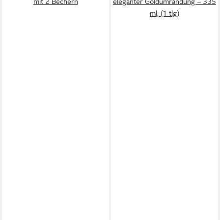
mit 2 Bechern
eleganter Goldumrandung – 335
ml, (1-tlg)