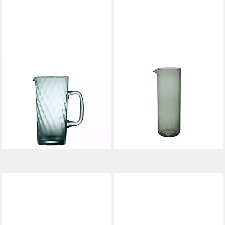
LYNGBY-GLAS
LIKE. BY VILLEROY & BOCH
Kanne Vienna, Grün, 1.9 L, 1,9
Wasserkaraffe, (1-tlg),
l
Borosilikatglas, 1 Stck,
36,99 €
spülmaschinenfest
lieferbar - in 2-3 Werktagen bei dir
ab 34,90 €
lieferbar - in 2-3 Werktagen bei dir