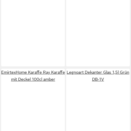
EmirtexHome Karaffe Ray Karaffe
Legnoart Dekanter Glas 1,5l Grün
mit Deckel 100cl amber
DB-1V