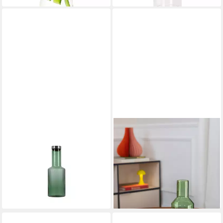
EMIRTEXHOME
REMEMBER
Wasserkaraffe Flasche mit
Wasserkaraffe, Remember
verschluss 100cl dunkelgrün
Glaskaraffe JILL
42,90 €
Ray
lieferbar in 4 Wochen
39,95 €
UVP
49,95 €
-20%
lieferbar - in 3-4 Werktagen bei dir