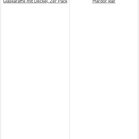
Glaskaraffe mit Deckel, 2er Pack
Mardor klar