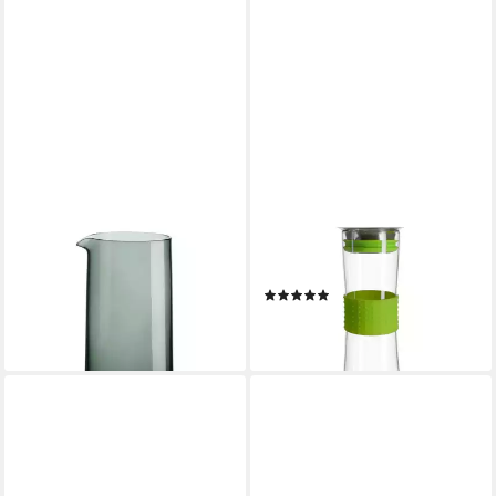
ASA SELECTION
GRÄWE
Dekanter ASA Selection
Karaffe GRÄWE Glas-Karaffe
sarabi Karaffe, grün Ø8,5 cm
mit Silikonmanschette, grün
(2)
0,7l
14,90 €
ab 30,34 €
lieferbar - in 2-3 Werktagen bei dir
lieferbar - in 2-3 Werktagen bei dir