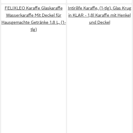
FELIXLEO Karaffe Glaskaraffe
Intirilife Karaffe, (1-tlg), Glas Krug
Wasserkaraffe Mit Deckel für
in KLAR - 1,8l Karaffe mit Henkel
Hausgemachte Getränke 1.8 L, (1-
und Deckel
tlg)