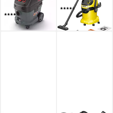
Sicherheitssauger, Nass-
Beutel
(7)
Trocken-Sauger, Klasse L, 30l
165,66 €
UVP
192,49 €
(7)
ab 419,00 €
-14%
lieferbar - in 2-3 Werktagen bei dir
lieferbar - in 1-2 Werktagen bei dir