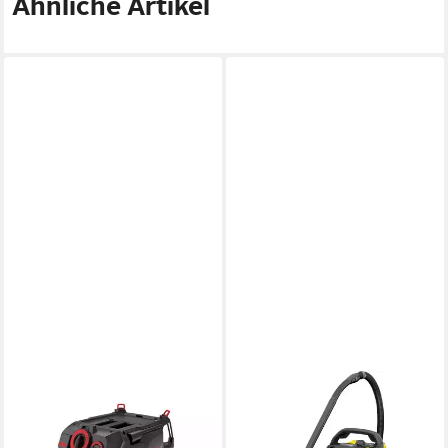
Ähnliche Artikel
MENZER
KÄRCHER
Industriesauger VCL 530
Nass-Trocken-Sauger WD 5
PRO, 1380 W,
V-25/5/22, 1100 W, mit