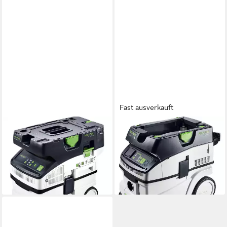
Fast ausverkauft
FESTOOL
FESTOOL
Industriesauger Festool CTLC
Industriesauger Festool CTH
MIDI I-Basic Akku-
26 EI Absaugmobil
ab 1.214,03 €
Absaugmobil
lieferbar - in 2-3 Werktagen bei dir
ab 635,52 €
lieferbar - in 3-4 Werktagen bei dir