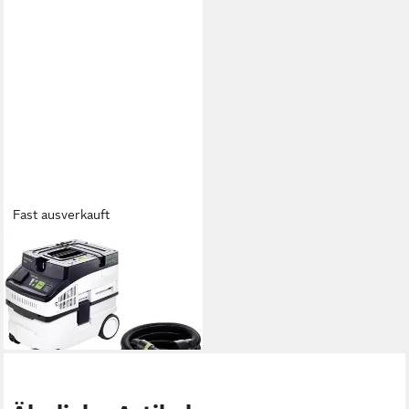
Fast ausverkauft
FESTOOL
Industriesauger Festool CT
15 Absaugmobil
462,92 €
lieferbar - in 3-4 Werktagen bei dir