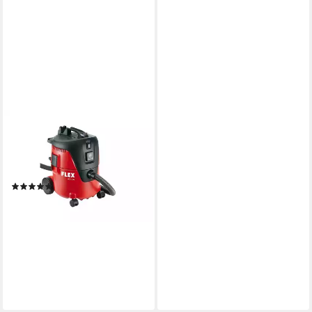
FLEX
Industriesauger VC 21 L MC,
1250 W, mit Beutel, und
manueller Filterabreinigung
(1)
ab 166,00 €
lieferbar - in 2-3 Werktagen bei dir