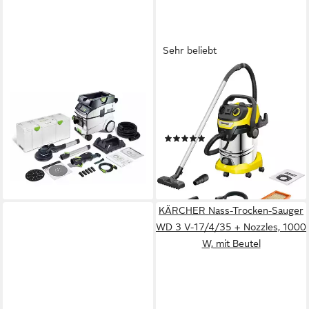
Sehr beliebt
FESTOOL
KÄRCHER
Trockenbauschleifer Festool
Nass-Trocken-Sauger WD 6 P
Langhalsschleifer- und
S V-30/6/22/T, 1300 W, mit
Sauger-Set PLANEX LHS 2
Beutel
(28)
225 EQI/CTM 36-
199,00 €
UVP
272,49 €
ab 3.062,74 €
-27%
lieferbar - in 3-4 Werktagen bei dir
lieferbar - in 1-2 Werktagen bei dir
KÄRCHER Nass-Trocken-Sauger
WD 3 V-17/4/35 + Nozzles, 1000
W, mit Beutel