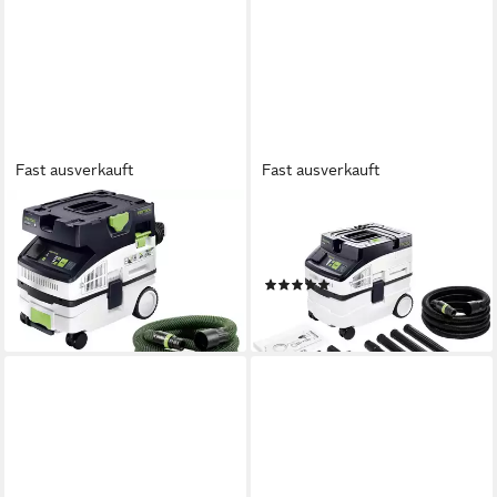
Fast ausverkauft
Fast ausverkauft
FESTOOL
FESTOOL
Industriesauger Festool CTL
Industriesauger Festool CT
MINI I Absaugmobil
15-Set Absaugmobil
(1)
ab 561,90 €
ab 443,49 €
lieferbar - in 2-3 Werktagen bei dir
lieferbar - in 2-3 Werktagen bei dir