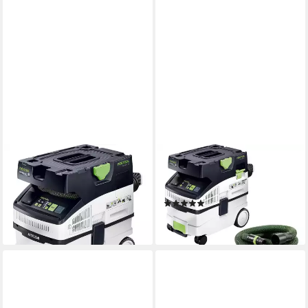
FESTOOL
FESTOOL
Industriesauger Festool CTM
Industriesauger CTL MIDI I
MIDI I AC Absaugmobil
Absaugmobil 578309
(1)
1.014,25 €
732,83 €
lieferbar - in 3-4 Werktagen bei dir
lieferbar - in 3-4 Werktagen bei dir