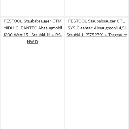
FESTOOL Staubabsauger CTM
FESTOOL Staubabsauger CTL
MIDI I CLEANTEC Absaugmobil
SYS Cleantec Absaugmobil 4,5l
1200 Watt 15 l Staubkl. M + RS-
Staubkl. L (575279) + Tragegurt
HW D