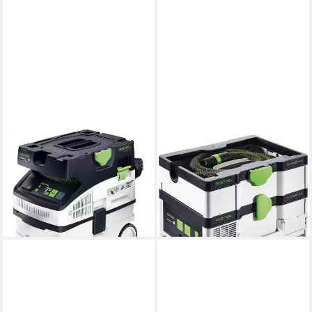
FESTOOL
FESTOOL
Industriesauger Festool CTM
Industriesauger Festool CTLC
MIDI I Absaugmobil
SYS I-Basic Akku-
949,76 €
Absaugmobil
lieferbar - in 3-4 Werktagen bei dir
524,63 €
lieferbar - in 3-4 Werktagen bei dir