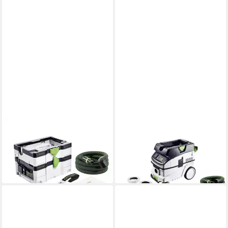
FESTOOL
FESTOOL
Industriesauger Festool CTL
Industriesauger Festool CTL
SYS Absaugmobil
26 EI-FLR Absaugmobil
ab 471,80 €
937,45 €
lieferbar - in 2-3 Werktagen bei dir
lieferbar - in 3-4 Werktagen bei dir