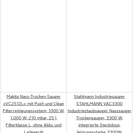
Makita Nass-Trocken-Sauger
Stahlmann Industriesauger
»VC2512L« mit Push und Clean
STAHLMANN VAC3300
Filterreinigungssystem, 1000 W,
Industriestaubsauger Nasssauger
1.000 W, 210 mbar, 25 l,
Trockensauger, 3300 W,
Filterklasse L, ohne Akku und
integrierte Steckdose,
Ladegerät
leistungsstarke 3300W,