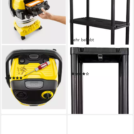
Sehr beliebt
KÄRCHER
ONDIS24
Nass-Trocken-Sauger WD 5 S
Steckregal
V-25/5/22, 1100 W, 25 Liter,
120 x 138 x 30 cm
B/H/T
Edelstahlbehälter
(98)
(1)
27,01 €
UVP
44,95 €
183,95 €
UVP
212,49 €
-40%
16,80 €
mtl. in 12 Raten
lieferbar - in 5-6 Werktagen bei dir
-13%
lieferbar - am nächsten Werktag
bei dir