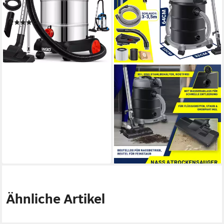
Staubsauger Nass Trocken
Sauger Edelstahl
(1)
14,90 €
lieferbar - in 3-4 Werktagen bei dir
MASKO
Industriesauger, 34 W,
Industriestaubsauger
Staubsauger Nass Trocken
Sauger Edelstahl
(12)
89,80 €
lieferbar - in 3-4 Werktagen bei dir
Ähnliche Artikel