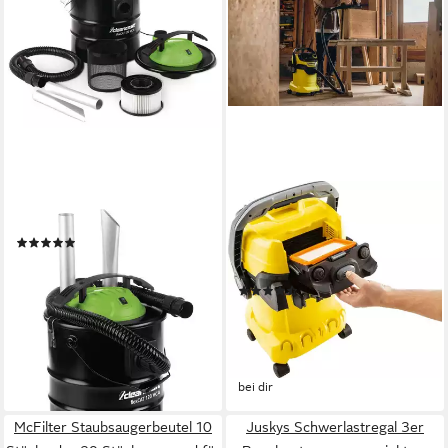
CLEANCRAFT
KÄRCHER
Industriesauger
Nass-Trocken-Sauger WD 5 P
(1)
V-25/5/22, 1100 W, mit
56,82 €
Beutel
lieferbar - in 2-3 Werktagen bei dir
(10)
183,38 €
UVP
222,49 €
16,75 €
mtl. in 12 Raten
-18%
lieferbar - am nächsten Werktag
bei dir
McFilter Staubsaugerbeutel 10
Juskys Schwerlastregal 3er