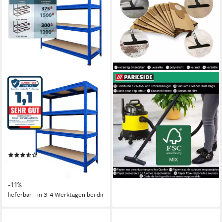
KARAT
PARKSIDE
Schwerlastregal
Staubsaugerbeutel 10
Weitspannregal Blau, 7
Papierfilterbeutel 20 L für
Größen, 4 stabile Böden,
Nass-Trockensauger, passend
1200 kg Tragkraft
für Parkside
(3)
150 x 200 x 60 cm
B/H/T
16,99 €
(16)
lieferbar - in 2-3 Werktagen bei dir
ab 139,00 €
157,00 €
12,70 €
mtl. in 12 Raten
-11%
lieferbar - in 3-4 Werktagen bei dir