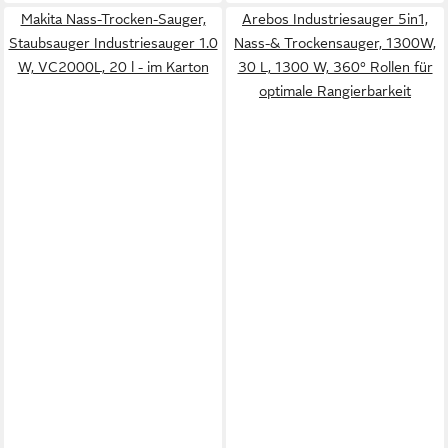
Makita Nass-Trocken-Sauger,
Arebos Industriesauger 5in1,
Staubsauger Industriesauger 1.0
Nass-& Trockensauger, 1300W,
W, VC2000L, 20 l - im Karton
30 L, 1300 W, 360° Rollen für
optimale Rangierbarkeit