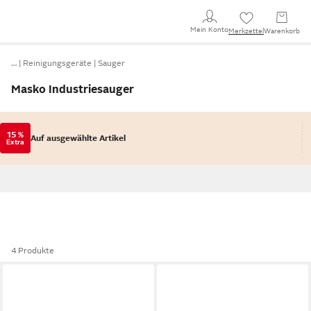
Mein Konto
Merkzettel
Warenkorb
…
Reinigungsgeräte
Sauger
Masko Industriesauger
15 %
Auf ausgewählte Artikel
Extra
4 Produkte