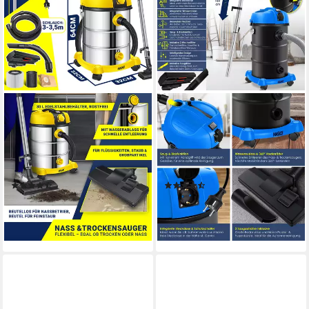
MASKO
MASKO
Industriesauger, 2300 W,
Industriesauger, 2300 W,
Industriestaubsauger
6IN1 Industriestaubsauger
Staubsauger Nass Trocken
Staubsauger Nass Trocken
Sauger Edelstahl
Sauger
(40)
(3)
89,80 €
92,80 €
lieferbar - in 3-4 Werktagen bei dir
lieferbar - in 3-4 Werktagen bei dir