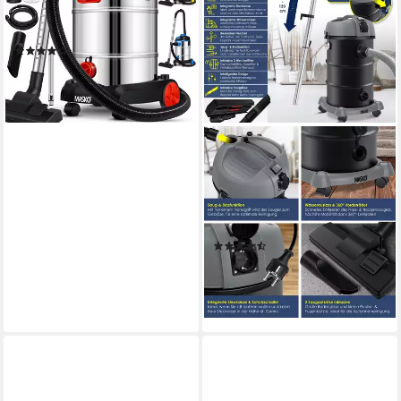
Staubsauger Nass Trocken
Sauger Edelstahl
(1)
14,90 €
lieferbar - in 3-4 Werktagen bei dir
MASKO
Industriesauger, 2300 W,
6IN1 Industriestaubsauger
Staubsauger Nass Trocken
Sauger
(3)
94,80 €
lieferbar - in 3-4 Werktagen bei dir