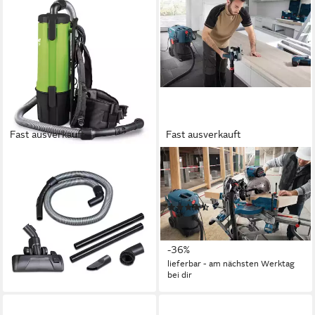
Fast ausverkauft
Fast ausverkauft
CLEANCRAFT
BOSCH PROFESSIONAL
Industriesauger
Nass-Trocken-Sauger GAS 35
115,27 €
L SFC+, 1300 W
10,53 €
mtl. in 12 Raten
(14)
lieferbar - in 2-3 Werktagen bei dir
529,00 €
UVP
825,86 €
15,36 €
mtl. in 48 Raten
-36%
lieferbar - am nächsten Werktag
bei dir