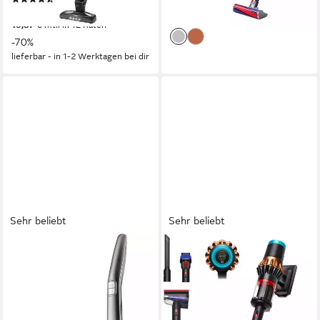
17,90 €
mtl. in 36 Raten
119,00 €
UVP
399,95 €
lieferbar - in 1-2 Werktagen bei dir
10,87 €
mtl. in 12 Raten
-70%
lieferbar - in 1-2 Werktagen bei dir
Sehr beliebt
Sehr beliebt
GRUNDIG
DYSON
Akku-Stielstaubsauger VCH
Akku-Hand-und
9832, 2- in 1 Akkusauger,
Stielstaubsauger V16 (DS60)
herausnehmbares Handteil
Piston Animal Submarine™,
bis zu 70 Minuten Laufzeit
0,5 l
Größe Staubbehälter