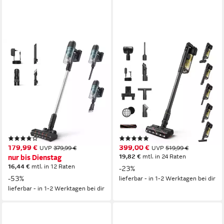
PHILIPS
PHILIPS
Akku-Hand-und
Akku-Hand-und
Stielstaubsauger XC3031/01
Stielstaubsauger XC7067/01
3000 Series
7000 Series SpeedPro Max
“Staubentdecker”
Advanced "Pet"
50,4 W
Leistung
56,7 W
Leistung
0,6 l
Größe Staubbehälter
0,27 l
Größe Staubbehälter
3-Stufen-Filtrationssystem
Filtersystem
3-stufige Filterung
Filtersystem
(10)
(3)
179,99 €
399,00 €
UVP
379,99 €
UVP
519,99 €
19,82 €
mtl. in 24 Raten
nur bis Dienstag
16,44 €
mtl. in 12 Raten
-23%
-53%
lieferbar - in 1-2 Werktagen bei dir
lieferbar - in 1-2 Werktagen bei dir