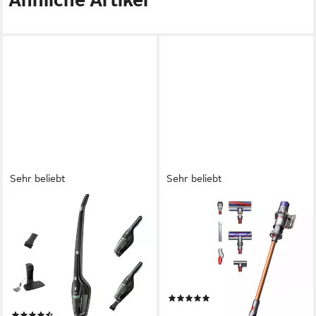
Ähnliche Artikel
Sehr beliebt
Sehr beliebt
AEG
DYSON
Akku-Hand-und
Akku-Hand-und
Stielstaubsauger CX7-2-
Stielstaubsauger V10
45MÖ
545 W
Leistung
0.77 l
Größe Staubbehälter
2200 W
Leistung
Vollständig versiegeltes Filtrationsystem schleißt 99,97% der Partikel ein, die bis zu 0,3 Mikron klein sind.
0,5 l
Größe Staubbehälter
Doppelfilter
Filtersystem
(224)
499,00 €
(1486)