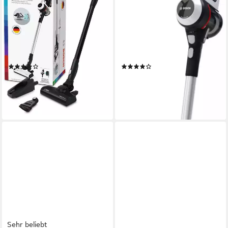
Hygiene-Filter, 10 Jahre
in Germany, 10 Jahre
Motorgarantie, leicht
Motorgarantie, leicht
Cartridge Filter mit Pure Air Membran
Filtersystem
Hygienefilter, Cartridge Filter mit Pure Air Membran
30 min
Akkulaufzeit
30 min
Akkulaufzeit
3 kg
Gewicht
3,2 kg
Gewicht
(214)
(391)
199,99 €
249,00 €
UVP
499,00 €
UVP
579,00 €
18,27 €
mtl. in 12 Raten
22,74 €
mtl. in 12 Raten
-60%
-57%
lieferbar - in 3-4 Werktagen bei dir
lieferbar - in 4-5 Werktagen bei dir
Sehr beliebt