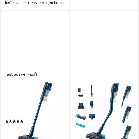
lieferbar - in 1-2 Werktagen bei dir
Fast ausverkauft
PHILIPS
PHILIPS
Bodenstaubsauger
Akku-Hand-und
XC5141/01, PowerCyclone
Stielstaubsauger XC5244/10,
10-Technologie, LED-
60 Min Laufzeit, LED-Düse,
Elektrobürste, 60 Min.
Aquamodul, Tierhaardüse
(1)
ab 299,99 €
Laufzeit
UVP
399,99 €
387,99 €
14,90 €
mtl. in 24 Raten
19,27 €
mtl. in 24 Raten
-25%
lieferbar - in 3-4 Werktagen bei dir