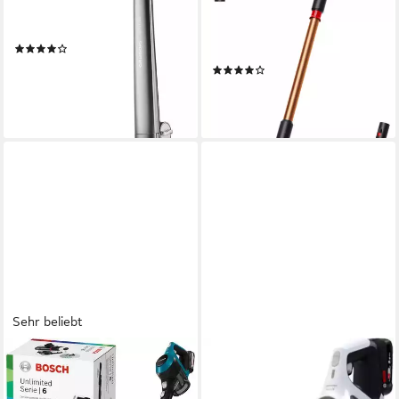
EPA 10
Filtersystem
900 W
Leistung
75 min
Akkulaufzeit
1,35 l
Größe Staubbehälter
3,5 kg
Gewicht
(790)
89,99 €
UVP
219,00 €
(52)
999,00 €
-59%
29,00 €
mtl. in 48 Raten
lieferbar - in 1-2 Werktagen bei dir
lieferbar - in 1-2 Werktagen bei dir
Sehr beliebt
BOSCH
BOSCH
Akku-Stielstaubsauger
Akku-Stielstaubsauger
Unlimited 6 BKS6111P,
Unlimited 6 BCS611AM, made