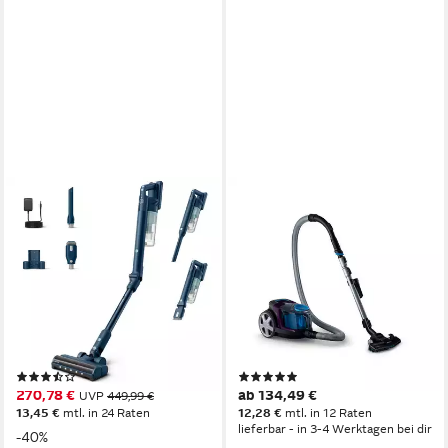
PHILIPS
PHILIPS
Akku-Hand-und
Bodenstaubsauger PHILIPS
Stielstaubsauger XC5242/10
Staubsauger PowerPro
5000 Series
Compact FC9333/09
„Teppichwunder“ mit Flexrohr
PowerCyclone
50,4 W
Leistung
1.5 l
Größe Staubbehälter
0,27 l
Größe Staubbehälter
HEPA 13
Filtersystem
Integrierte separate Wassertanks: Frischwasser und Schmutzwasser stets getrennt
4.7 kg
Gewicht
(9)
(6)
270,78 €
ab 134,49 €
UVP
449,99 €
13,45 €
mtl. in 24 Raten
12,28 €
mtl. in 12 Raten
lieferbar - in 3-4 Werktagen bei dir
-40%