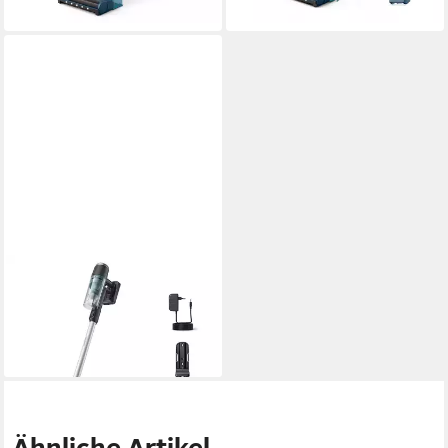
lieferbar - in 2-3 Werktagen bei dir
PHILIPS
Stielstaubsauger
340,99 €
16,94 €
mtl. in 24 Raten
lieferbar - in 4-5 Werktagen bei dir