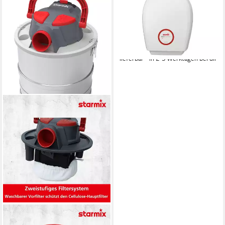
Industriesauger Starmix
Comfort-Hand-Trockner TT
1800 E, 1800 Watt
310,00 €
15,40 €
mtl. in 24 Raten
lieferbar - in 2-3 Werktagen bei dir
STARMIX