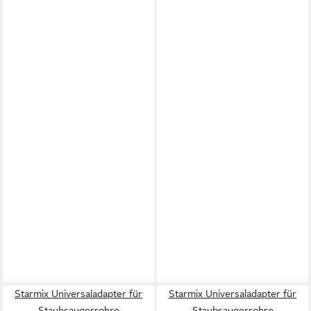
Starmix Universaladapter für
Starmix Universaladapter für
Staubsaugerrohre
Staubsaugerrohre