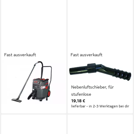
Fast ausverkauft
Fast ausverkauft
STARMIX
STARMIX
Industriesauger
Industriesauger Starmix
982,78 €
Griffrohr 35 mit
28,53 €
mtl. in 48 Raten
Nebenluftschieber, für
lieferbar - in 2-3 Werktagen bei dir
stufenlose
19,18 €
lieferbar - in 2-3 Werktagen bei dir