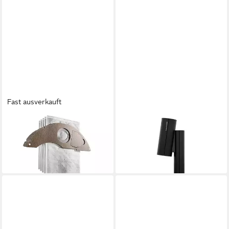
Fast ausverkauft
STARMIX
STARMIX
Industriesauger
Industriesauger
29,16 €
189,71 €
lieferbar - in 2-3 Werktagen bei dir
17,33 €
mtl. in 12 Raten
lieferbar - in 2-3 Werktagen bei dir