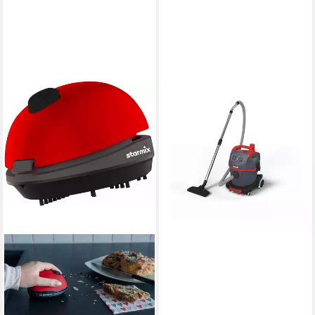
STARMIX
Industriesauger
366,98 €
18,23 €
mtl. in 24 Raten
lieferbar - in 2-3 Werktagen bei dir