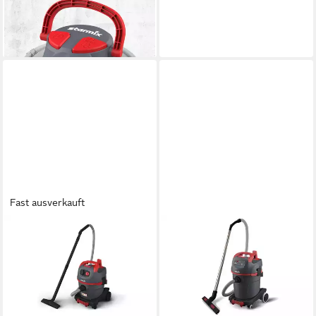
Industriesauger
137,45 €
12,55 €
mtl. in 12 Raten
lieferbar - in 2-3 Werktagen bei dir
Fast ausverkauft
STARMIX
STARMIX
Industriesauger
Industriesauger Starmix
363,28 €
Reinigungssauger uClean LD-
18,04 €
mtl. in 24 Raten
1432 Wet,Nass- und
lieferbar - in 2-3 Werktagen bei dir
Trockensauger
360,00 €