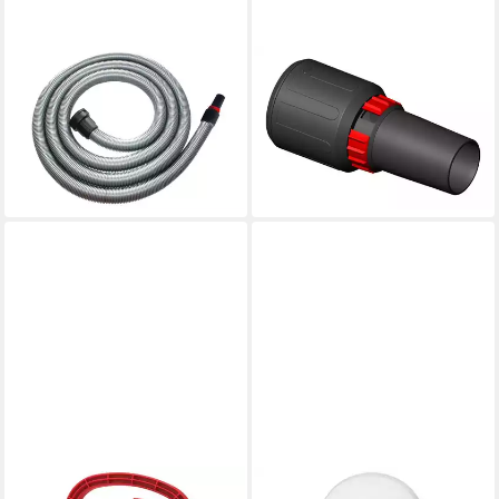
STARMIX
STARMIX
Industriesauger
Industriesauger Starmix
75,86 €
Rohranschluss 35 drehbar,
lieferbar - in 2-3 Werktagen bei dir
mit Nebenluftring, fŸr
ab 22,13 €
lieferbar - in 2-3 Werktagen bei dir
STARMIX