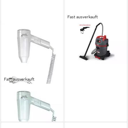
Fast ausverkauft
STARMIX
Industriesauger
387,47 €
19,25 €
mtl. in 24 Raten
lieferbar - in 2-3 Werktagen bei dir
Fast ausverkauft
STARMIX
Haartrockner, Hand 1200W
weiß 3-stufig
ab 64,47 €
lieferbar - in 2-3 Werktagen bei dir