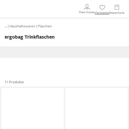
Mein Konto
Merkzettel
Warenkorb
…
Haushaltswaren
Flaschen
ergobag Trinkflaschen
11 Produkte