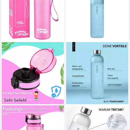
Sehr beliebt
ECOSA
VINSUN
Trinkflasche EO-8192 yummy
Trinkflasche Tritan
buddy, BPA-
Wasserflasche 650ml -