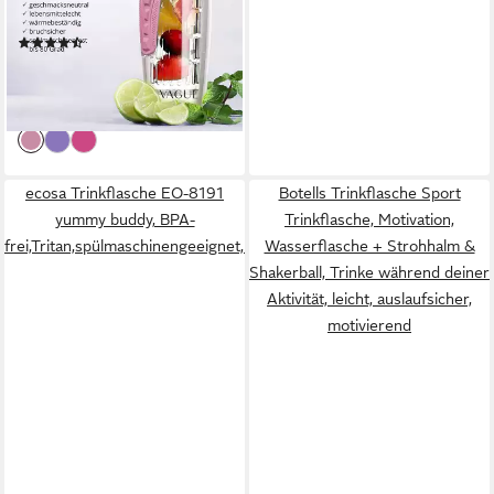
für perfekt aromatisierte
(74)
Getränke
26,95 €
UVP
39,00 €
-31%
lieferbar - in 4-5 Werktagen bei dir
ecosa Trinkflasche EO-8191
Botells Trinkflasche Sport
yummy buddy, BPA-
Trinkflasche, Motivation,
frei,Tritan,spülmaschinengeeignet,lebensmittelecht,robust
Wasserflasche + Strohhalm &
Shakerball, Trinke während deiner
Aktivität, leicht, auslaufsicher,
motivierend