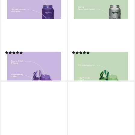
ERGOBAG
ERGOBAG
Trinkflasche Trinkflasche,
Trinkflasche Edelstahl
auslaufsicher und
Trinkflasche, auslaufsicher
kohlensäuregeeignet
und kohlensäuregeeignet
(15)
(1)
14,99 €
24,99 €
lieferbar - in 4-5 Werktagen bei dir
lieferbar - in 4-5 Werktagen bei dir
+16
+3