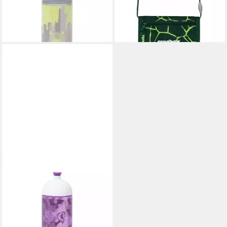
10,99 €
24,99 €
12,99 €
lieferbar - in 6-8 Werktagen bei dir
-15%
lieferbar - in 4-5 Werktagen bei dir
ERGOBAG
Trinkflasche, 500 ml
5,99 €
UVP
12,99 €
-54%
lieferbar - in 3-4 Werktagen bei dir