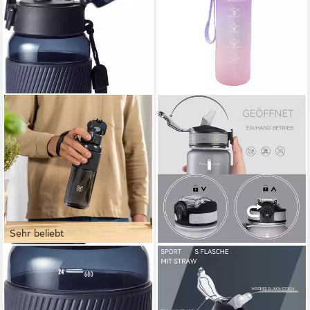
Sehr beliebt
ZWILLING
PFCTART
Trinkflasche Bottle mit
Trinkflasche 1-Liter-Sport-
Fruchtsieb zum
Wasserflasche mit Strohhalm
Herausnehmen,
und Zeitmarkierung, BPA-frei,