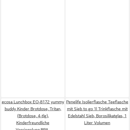
ecosa Lunchbox EO-8172 yummy
Penelife Isolierflasche Teeflasche
buddy Kinder Brotdose, Tritan,
mit Sieb to go 1l Trinkflasche mit
(Brotdose, 4-tlg),
Edelstahl Sieb, Borosilikatglas, 1
Kinderfreundliche
Liter Volumen
Verriegelung,BPA-