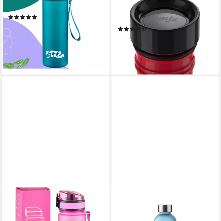
frei,Tritan,spülmaschinengeeignet,lebensmittelecht,robust
Press Deckel, 360°
(23)
Trinkgenuss, 12h warm/24h
14,90 €
UVP
29,90 €
(143)
kühl
38,25 €
-50%
lieferbar - in 2-3 Werktagen bei dir
lieferbar - in 3-4 Werktagen bei dir