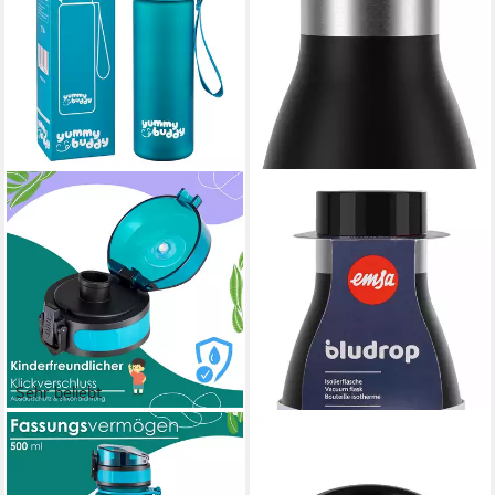
Sehr beliebt
ECOSA
EMSA
Trinkflasche EO-8193 yummy
Isolierflasche Trinkflasche
buddy, BPA-
Bludrop, Edelstahl, Quick-