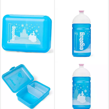
ERGOBAG
Trinkflasche Zubehör
ab 8,00 €
12,99 €
-38%
lieferbar - in 4-5 Werktagen bei dir