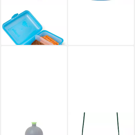
ERGOBAG
Lunchbox Brotdose
Eisprinzessin, Polyester
11,99 €
lieferbar - in 2-3 Werktagen bei dir
ERGOBAG
ERGOBAG
Trinkflasche Trinkflasche
Trinkflasche Edelstahl
Glibber
Trinkflasche