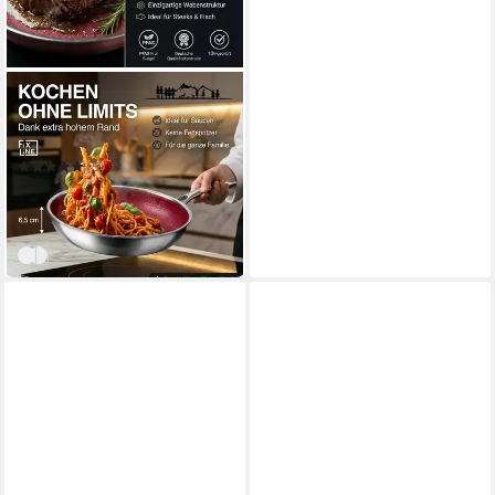
FIXLINE
Bratpfanne 28cm BLACK
FOREST Edition Kratzfeste
Beschichtung Induktion
(5)
67,90 €
UVP
84,90 €
-20%
in 3-4 Werktagen bei dir
Rot
Schwarz