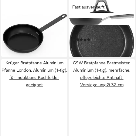
Fast ausverkauft
HANSEATIC
NINJA
Bratpfanne ALU PRO
Bratpfanne Ninja
ab 19,99 €
ZEROSTICK Premium Pfanne
UVP
79,99 €
C300DE
-75%
(1)
ab 52,97 €
lieferbar in 4 Wochen
in 1-2 Werktagen bei dir
Krüger Bratpfanne Aluminium
GSW Bratpfanne Bratmeister,
Pfanne London, Aluminium (1-tlg),
Aluminium (1-tlg), mehrfache,
für Induktions-Kochfelder
pflegeleichte Antihaft-
geeignet
Versiegelung.Ø 32 cm