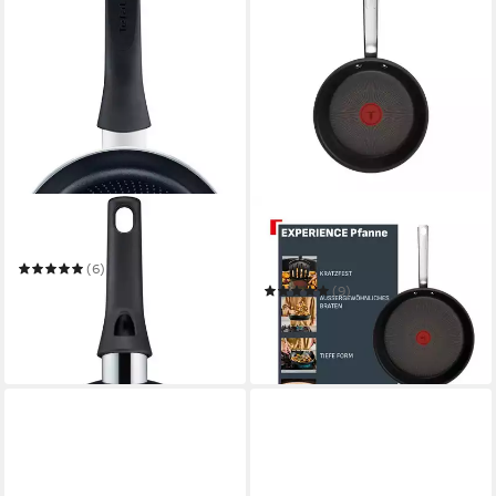
TEFAL
TEFAL
Bratpfanne Generous Cook
Bratpfanne Experience
Unbreakable
(6)
ab 24,99 €
UVP
32,49 €
(9)
ab 41,99 €
UVP
57,99 €
-23%
-28%
lieferbar in 4 Wochen
in 1-2 Werktagen bei dir