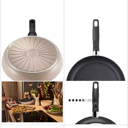
BALLARINI
TEFAL
Bratpfanne Ledro
Bratpfanne Start'Easy
(45)
(26)
ab 27,86 €
ab 27,99 €
UVP
44,95 €
UVP
34,99 €
-38%
-20%
in 1-2 Werktagen bei dir
in 2-3 Werktagen bei dir