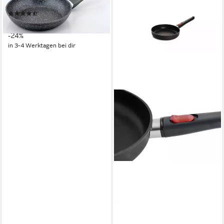
Bratpfanne Emden
(336)
ab 12,47 €
UVP
16,49 €
-24%
in 3-4 Werktagen bei dir
WOLL
Bratpfanne MADE IN