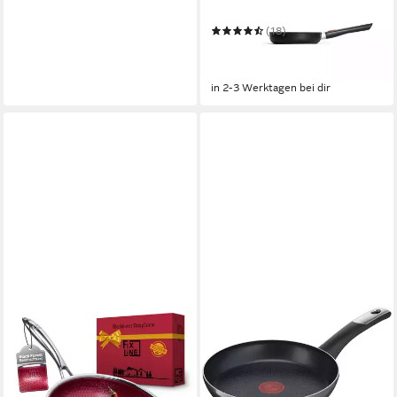
GERMANY - Eco Lite QXR
(18)
ab 49,39 €
UVP
64,95 €
-24%
in 2-3 Werktagen bei dir