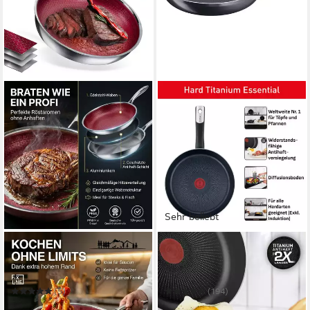
Sehr beliebt
FIXLINE
TEFAL
Bratpfanne 28cm BLACK
Bratpfanne Hard Titanium
FOREST Edition Kratzfeste
Essential, Titanium
Beschichtung Induktion
Antihaftversiegelung
(5)
(194)
67,90 €
27,64 €
UVP
84,90 €
UVP
34,99 €