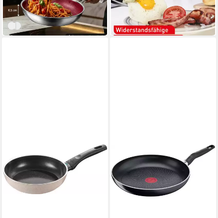
-20%
-21%
in 3-4 Werktagen bei dir
in 2-3 Werktagen bei dir
Rot
Schwarz