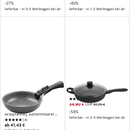
-27%
-40%
Italy, stapelbar
lieferbar - in 3-5 Werktagen bei dir
lieferbar - in 1-2 Werktagen bei dir
BALLARINI
BALLARINI
Pfannen-Set Bratpfanne
Schmorpfanne, (Set)
(1)
Torre, Aluminium (Set, 2-tlg.,
34,90 €
UVP
82,95 €
1 abnehmbarer Griff, 1
-58%
Bratpfanne), Abnehmbarer
lieferbar - in 2-3 Werktagen bei dir
(4)
Griff, Keramikbeschichtung,
ab 41,43 €
Made in Italy, stapelbar