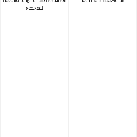
Beschichtung, für alle Herdarten
noch mehr Backvielfalt
geeignet