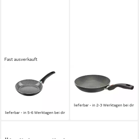
Fast ausverkauft
BALLARINI
BALLARINI
Bratpfanne Bratpfanne
Bratpfanne BALLARINI Click
Bologna, Aluminium, Induktion,
& Cook Granitium Bratpfanne,
Ø 20 cm, Thermo-Indikator,
20 cm Aluminium rund, (1-tlg)
34,95 €
spülmaschinengeeignet
lieferbar - in 2-3 Werktagen bei dir
35,90 €
lieferbar - in 5-6 Werktagen bei dir