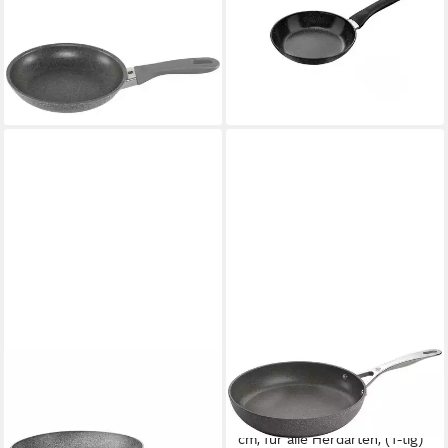
Kochtopf MURANO
Bratpfanne Vipiteno
Bratpfanne 20 cm
Bratpfanne, Induktion,
39,99 €
Temperaturanzeige
lieferbar - in 2-3 Werktagen bei dir
36,49 €
lieferbar - in 3-4 Werktagen bei dir
BALLARINI
BALLARINI
Bratpfanne Pfanne "Bologna"
Bratpfanne BALLARINI Salina
Granitium 24 cm, Aluminium
Bratpfanne aus Aluminium, 28
55,99 €
cm, für alle Herdarten, (1-tlg)