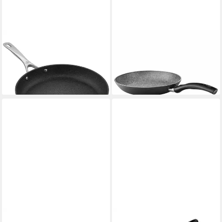
BALLARINI
BALLARINI
Kochtopf SALINA Bratpfanne
Bratpfanne Pfanne "Bologna"
32 cm
Granitium 32 cm, Aluminium
98,70 €
118,99 €
lieferbar - in 2-3 Werktagen bei dir
lieferbar - in 3-4 Werktagen bei dir
BALLARINI
BALLARINI