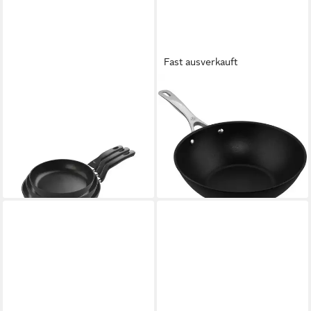
Fast ausverkauft
BALLARINI
BALLARINI
Bratpfanne BALLARINI
Kochtopf ALBA Wok 30 cm
101,88 €
Pfannen-Set Aluminium 3-
lieferbar - in 2-3 Werktagen bei dir
teilig Ø 20 cm Ø 24 cm Ø 28
cm, (3-tlg)
69,95 €
lieferbar - in 2-3 Werktagen bei dir