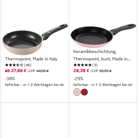
BALLARINI
BALLARINI
Bratpfanne Ledro, Aluminium
Bratpfanne Caprera,
(1-tlg), Keramikbeschichtung,
Aluminium (1-tlg),
recyceltes Aluminium,
Keramikbeschichtung,
Thermopoint, Made in Italy
Thermopoint, bunt, Made in
(46)
(3)
Italy
ab 27,86 €
28,39 €
UVP
44,95 €
UVP
39,95 €
-38%
-29%
lieferbar - in 1-2 Werktagen bei dir
lieferbar - in 1-2 Werktagen bei dir