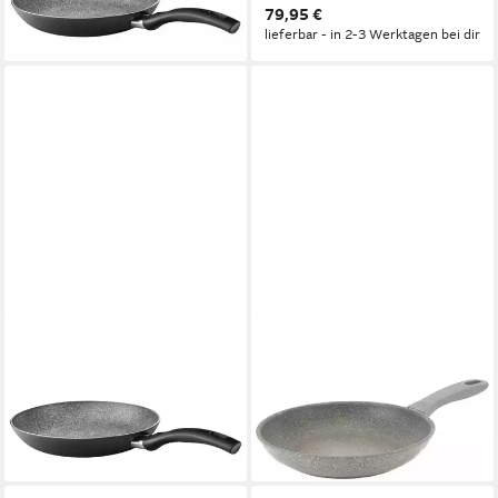
lieferbar - in 3-4 Werktagen bei dir
79,95 €
lieferbar - in 2-3 Werktagen bei dir
BALLARINI
BALLARINI
Schale Bratpfanne BALLARINI
Bratpfanne, Pfanne Ballarini
BOLOGNA Gratinium D 20 cm
75002-927-0 Granit
schwarz Pfannen-Set
Aluminium Ø 24 cm
37,90 €
65,54 €
lieferbar - in 5-6 Werktagen bei dir
lieferbar - in 2-3 Werktagen bei dir