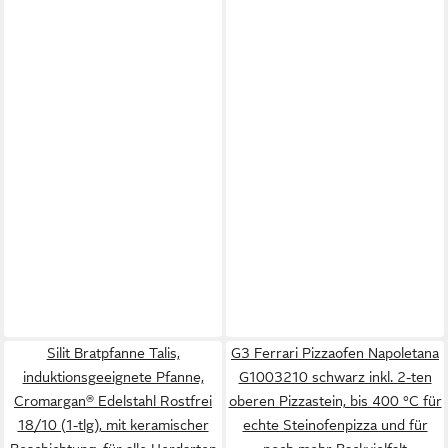
Silit Bratpfanne Talis,
G3 Ferrari Pizzaofen Napoletana
induktionsgeeignete Pfanne,
G1003210 schwarz inkl. 2-ten
Cromargan® Edelstahl Rostfrei
oberen Pizzastein, bis 400 °C für
18/10 (1-tlg), mit keramischer
echte Steinofenpizza und für