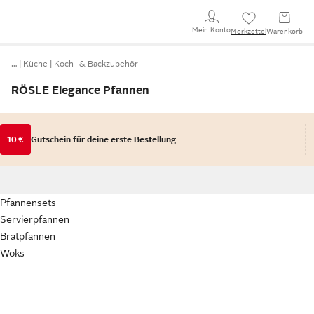
Mein Konto
Merkzettel
Warenkorb
…
Küche
Koch- & Backzubehör
RÖSLE Elegance Pfannen
10 €
Gutschein für deine erste Bestellung
Pfannensets
Servierpfannen
Bratpfannen
Woks