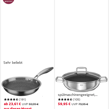
Sehr beliebt
GSW
RÖSLE
Bratpfanne Inoxxa Black,
Servierpfanne MOMENTS,
Edelstahl (1-tlg), Antihaft-
Edelstahl 18/10, Ø 28 cm, mit
Versiegelung und erhabene
Antihaftversiegelung,
Edelstahl-Wabenstruktur,
spülmaschinengeeignet,
(191)
(105)
Induktion
Induktion
ab 23,61 €
59,95 €
UVP
59,99 €
UVP
79,95 €
nur diesen Monat