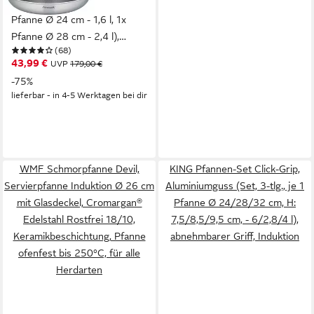
Edelstahl (Set, 2-tlg., 1x
Pfanne Ø 24 cm - 1,6 l, 1x
Pfanne Ø 28 cm - 2,4 l),
(68)
Dreischicht-Material,
43,99 €
UVP
179,00 €
Edelstahl-Wabenstruktur,
-75%
Induktion
lieferbar - in 4-5 Werktagen bei dir
WMF Schmorpfanne Devil,
KING Pfannen-Set Click-Grip,
Servierpfanne Induktion Ø 26 cm
Aluminiumguss (Set, 3-tlg., je 1
mit Glasdeckel, Cromargan®
Pfanne Ø 24/28/32 cm, H:
Edelstahl Rostfrei 18/10,
7,5/8,5/9,5 cm, - 6/2,8/4 l),
Keramikbeschichtung, Pfanne
abnehmbarer Griff, Induktion
ofenfest bis 250°C, für alle
Herdarten