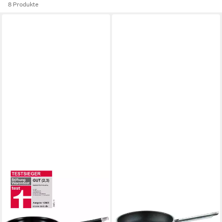
8 Produkte
RÖSLE
RÖSLE
Bratpfanne SILENCE PRO
Bratpfanne PUREELEMENTS
CeraPlus, Edelstahl 18/10 (1-
ProResist, Edelstahl 18/10 (1-
tlg), natürliche
tlg)