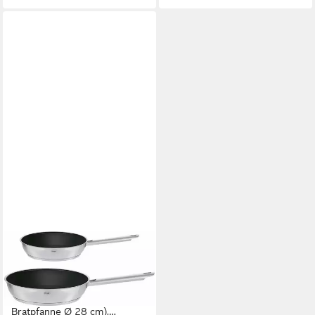
RÖSLE
Pfannen-Set ELEGANCE,
Edelstahl 18/10 (Set, 2-tlg., 1x
Bratpfanne Ø 20 cm, 1x
Bratpfanne Ø 28 cm),