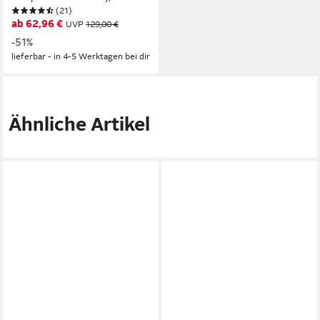
(21)
Antihaftversiegelung,
ab 62,96 €
UVP
129,00 €
spülmaschinengeeignet,
-51%
Induktion
lieferbar - in 4-5 Werktagen bei dir
Ähnliche Artikel