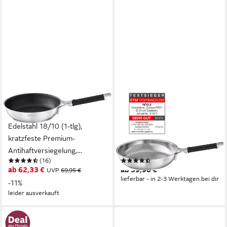
RÖSLE
RÖSLE
Bratpfanne SILENCE PRO,
Bratpfanne SILENCE PRO,
Edelstahl 18/10 (1-tlg),
Edelstahl 18/10 (1-tlg),
kratzfeste Premium-
Universalpfanne,
Antihaftversiegelung,
spülmaschinen- und
(16)
(11)
Silikongriff, Induktion
induktionsgeeignet, 28 cm
ab 62,33 €
ab 59,90 €
UVP
69,95 €
lieferbar - in 2-3 Werktagen bei dir
-11%
leider ausverkauft