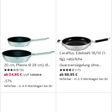
RÖSLE
RÖSLE
Pfannen-Set ELEGANCE
Bratpfanne SILENCE PRO
Keramik ProCera, Edelstahl
CeraPlus, Edelstahl 18/10 (1-
18/10 (Set, 2-tlg., Pfanne Ø
tlg), natürliche
20 cm, Pfanne Ø 28 cm), Ø
Quarzversiegelung ohne
(9)
(17)
20/28 cm,
PTFE/PFAS, Induktion
ab 54,85 €
ab 88,95 €
UVP
129,00 €
spülmaschinengeeignet,
lieferbar - in 2-3 Werktagen bei dir
-57%
Induktion
lieferbar - in 4-5 Werktagen bei dir