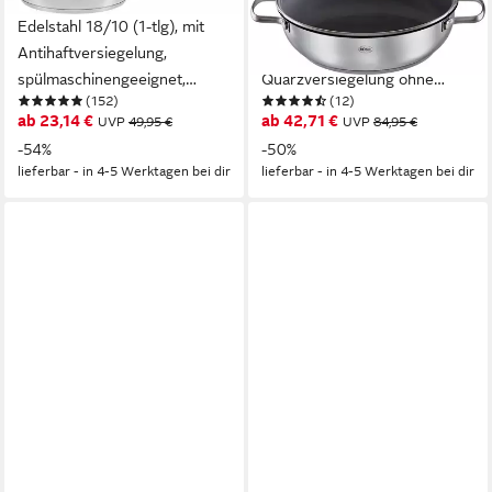
Bratpfanne ELEGANCE,
Servierpfanne ELEGANCE
Edelstahl 18/10 (1-tlg), mit
ProCera, Edelstahl 18/10 (1-
Antihaftversiegelung,
tlg), natürliche
spülmaschinengeeignet,
Quarzversiegelung ohne
(152)
(12)
Induktion
PTFE/PFAS, Induktion
ab 23,14 €
ab 42,71 €
UVP
49,95 €
UVP
84,95 €
-54%
-50%
lieferbar - in 4-5 Werktagen bei dir
lieferbar - in 4-5 Werktagen bei dir