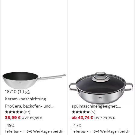
RÖSLE
RÖSLE
Wok ELEGANCE, Edelstahl
Servierpfanne ELEGANCE
18/10 (1-tlg),
PTFE ProPlex, Edelstahl
Keramikbeschichtung
18/10, Ø 28 cm,
ProCera, backofen- und
spülmaschinengeeignet,
(27)
(5)
induktionsgeeignet, Ø 28 cm
Induktion
35,99 €
ab 42,74 €
UVP
69,95 €
UVP
79,95 €
-49%
-47%
lieferbar - in 5-6 Werktagen bei dir
lieferbar - in 3-4 Werktagen bei dir