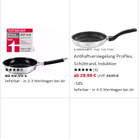
RÖSLE
RÖSLE
Bratpfanne SILENCE PRO
Bratpfanne Basic Line,
CeraPlus, Edelstahl 18/10 (1-
Edelstahl 18/10, mit
tlg), natürliche
Antihaftversiegelung ProPlex,
Quarzversiegelung ohne
Schüttrand, Induktion
(17)
(6)
PTFE/PFAS, Induktion
ab 69,95 €
ab 29,99 €
UVP
34,95 €
lieferbar - in 2-3 Werktagen bei dir
-14%
lieferbar - in 4-5 Werktagen bei dir