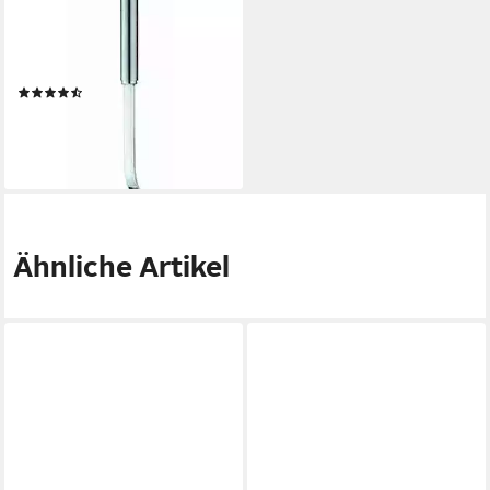
Aufhängeöse, Edelstahl
18/10,
spülmaschinengeeignet
(7)
ab 31,95 €
UVP
37,95 €
-16%
lieferbar - in 4-5 Werktagen bei dir
Ähnliche Artikel