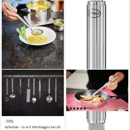
RÖSLE
RÖSLE
Soßenlöffel, Schöpflöffel mit
Gießlöffel, Schöpflöffel mit
Aufhängeöse, Edelstahl
Aufhängeöse, Edelstahl
18/10,
18/10,
spülmaschinengeeignet
spülmaschinengeeignet
(2)
(1)
ab 29,95 €
ab 33,26 €
UVP
36,95 €
lieferbar - in 4-5 Werktagen bei dir
-19%
lieferbar - in 4-5 Werktagen bei dir