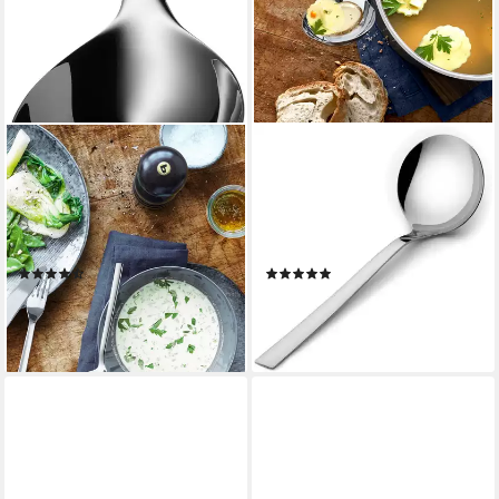
WMF
WMF
Soßenlöffel Nuova,
Schöpflöffel Nuova,
Schöpflöffel, Cromargan
Füllmenge 80 ml, Cromargan
Edelstahl rostfrei 18/10,
Edelstahl rostfrei,
Geschenkverpackung
Geschenkverpackung
(4)
(4)
14,22 €
18,57 €
UVP
19,99 €
UVP
22,99 €
-29%
-19%
lieferbar - in 1-2 Werktagen bei dir
lieferbar - in 1-2 Werktagen bei dir