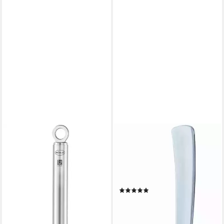
RÖSLE
Soßenlöffel VS 600,
Schöpflöffel aus Edelstahl
18/10,
spülmaschinengeeignet
(2)
ab 19,95 €
lieferbar - in 3-4 Werktagen bei dir