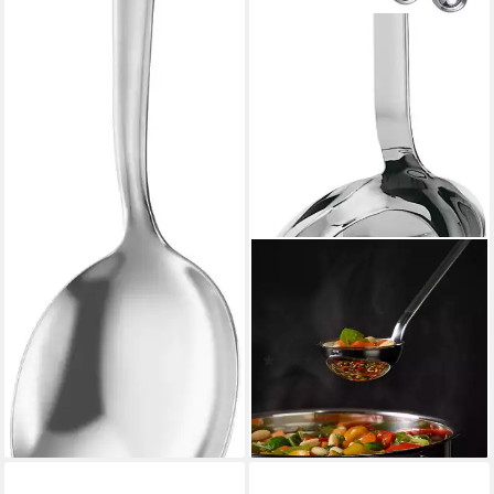
RÖSLE
Schöpflöffel, Schöpfkelle mit
Hakengriff, Edelstahl 18/10,
spülmaschinengeeignet
(74)
ab 24,95 €
UVP
27,95 €
-11%
lieferbar - in 4-5 Werktagen bei dir