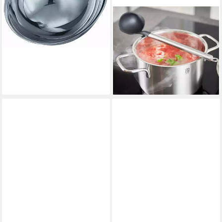
RÖSLE
Soßenlöffel BASIC LINE,
Länge 28 cm, Edelstahl
18/10, Kunststoff, Öse zum
Aufhängen
21,69 €
lieferbar - in 2-3 Werktagen bei dir