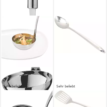
Sehr beliebt
Sehr beliebt
WMF
KRÜGER
Schöpflöffel Profi Plus, 30
Kochbesteck-Set (Set, 6-tlg.,
cm, tropffreies Servieren,
Schöpflöffel, Gemüselöffel,