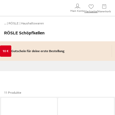
Mein Konto
Merkzettel
Warenkorb
…
RÖSLE
Haushaltswaren
RÖSLE Schöpfkellen
10 €
Gutschein für deine erste Bestellung
11 Produkte