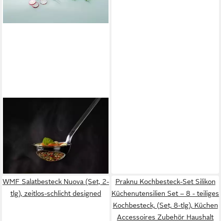
RÖSLE
Vorlegebesteck Vorlege-Set
VS 600 6tlg., Vorlege-Set VS
600 6-tlg.
59,95 €
lieferbar - in 2-3 Werktagen bei dir
WMF Salatbesteck Nuova (Set, 2-
Praknu Kochbesteck-Set Silikon
tlg), zeitlos-schlicht designed
Küchenutensilien Set – 8 - teiliges
Kochbesteck, (Set, 8-tlg), Küchen
Accessoires Zubehör Haushalt