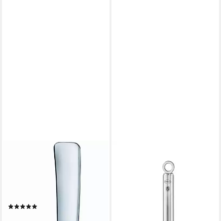
RÖSLE
Schöpflöffel VS 600,
Vorlegelöffel aus Edelstahl
18/10,
spülmaschinengeeignet
(3)
ab 21,95 €