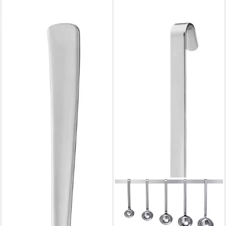
RÖSLE
Schöpflöffel VS 600,
Gemüselöffel aus Edelstahl
18/10,
spülmaschinengeeignet
19,95 €
lieferbar - in 4-5 Werktagen bei dir