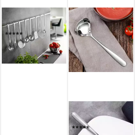
GEFU
Schöpflöffel BASELINE,
Edelstahl 18/10
(2)
27,95 €
lieferbar - in 1-2 Werktagen bei dir
GRÄWE
Vorlegebesteck GRÄWE
Saucenlöffel, Edelstahl, poliert
(12)
5,90 €