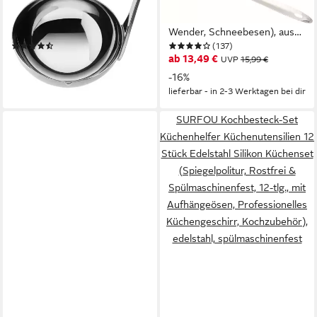
Cromargan: Edelstahl Rostfrei
Saucenlöffel, Schaumlöffel,
18/10
Wender, Schneebesen), aus
(28)
(137)
rostfreiem Edelstahl
17,84 €
ab 13,49 €
UVP
26,99 €
UVP
15,99 €
-34%
-16%
lieferbar - in 1-2 Werktagen bei dir
lieferbar - in 2-3 Werktagen bei dir
SURFOU Kochbesteck-Set
Küchenhelfer Küchenutensilien 12
Stück Edelstahl Silikon Küchenset
(Spiegelpolitur, Rostfrei &
Spülmaschinenfest, 12-tlg., mit
Aufhängeösen, Professionelles
Küchengeschirr, Kochzubehör),
edelstahl, spülmaschinenfest