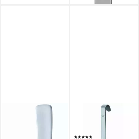
RÖSLE
RÖSLE
Schöpflöffel VS 600,
Soßenlöffel, Saucenkelle mit
Portionslöffel aus Edelstahl
Hakengriff, Edelstahl 18/10,
18/10,
spülmaschinengeeignet
(12)
spülmaschinengeeignet