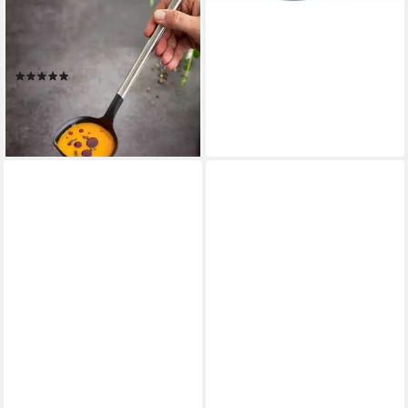
Schöpflöffel Basic Line, mit
Schüttrand und Aufhängeöse,
spülmaschinengeeignet
(23)
ab 10,66 €
UVP
11,95 €
-11%
lieferbar - in 3-4 Werktagen bei dir