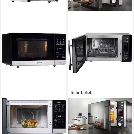
Sehr beliebt
BAUKNECHT
PRIVILEG
Mikrowelle MW 59 MB
Mikrowelle 285902
1700W
Leistung
900W
Leistung
25 l
Kapazität
25 l
Kapazität
6
Leistungsstufen
5
Leistungsstufen