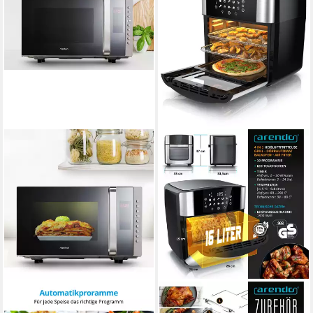
MEDION®
ARENDO
Mikrowelle MD 17495
Heißluftfritteuse