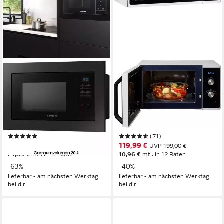
SAMSUNG
SAMSUNG
Mikrowelle
Mikrowelle
MG20A7013CB/EG
MS23K3614AW/EG
20 l
Kapazität
1150W
Leistung
6
Leistungsstufen
23 l
Kapazität
Drucktasten
Bedienung
6
Leistungsstufen
(9)
(71)
239,00 €
119,99 €
UVP
649,00 €
UVP
199,00 €
21,83 €
mtl. in 12 Raten
10,96 €
mtl. in 12 Raten
-63%
-40%
lieferbar - am nächsten Werktag
lieferbar - am nächsten Werktag
bei dir
bei dir