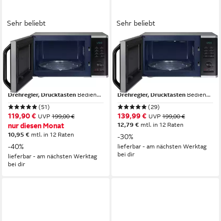
Sehr beliebt
Sehr beliebt
SAMSUNG
SAMSUNG
Mikrowelle
Mikrowelle
MS2AK3515AS/EG, 23 ℓ
MG2AK3515AS/EG, 23 ℓ
1150W
Leistung
2300W
Leistung
23 l
Kapazität
23 l
Kapazität
Drehregler, Drucktasten
Bedienung
Drehregler, Drucktasten
Bedienung
(51)
(29)
119,90 €
139,99 €
UVP
199,00 €
UVP
199,00 €
12,79 €
mtl. in 12 Raten
nur diesen Monat
10,95 €
mtl. in 12 Raten
-30%
-40%
lieferbar - am nächsten Werktag
bei dir
lieferbar - am nächsten Werktag
bei dir