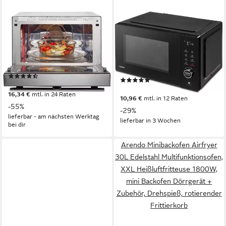
BAUKNECHT
MEDION®
Mikrowelle MW 3391 SX
Mikrowelle MD 12031 mit Grill
und Heißluftfunktion
900W
Leistung
33 l
Kapazität
23 l
Kapazität
7
Leistungsstufen
Drehregler, Touch-Bedienung
Bedienung
(315)
(10)
329,00 €
UVP
729,00 €
119,95 €
UVP
169,95 €
16,34 €
mtl. in 24 Raten
10,96 €
mtl. in 12 Raten
-55%
-29%
lieferbar - am nächsten Werktag
lieferbar in 3 Wochen
bei dir
Arendo Minibackofen Airfryer
30L Edelstahl Multifunktionsofen,
XXL Heißluftfritteuse 1800W,
mini Backofen Dörrgerät +
Zubehör, Drehspieß, rotierender
Frittierkorb