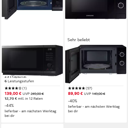
Sehr beliebt
SAMSUNG
SAMSUNG
Mikrowelle
Mikrowelle
MG23DG4524AGE1
MS20A3010AL/EG
800W
Leistung
700W
Leistung
23 l
Kapazität
20 l
Kapazität
6
Leistungsstufen
5
Leistungsstufen
(1)
(57)
139,00 €
89,90 €
UVP
249,00 €
UVP
149,00 €
12,70 €
mtl. in 12 Raten
-40%
-44%
lieferbar - am nächsten Werktag
lieferbar - am nächsten Werktag
bei dir
bei dir