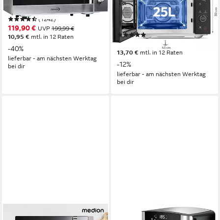
Sensor Touch
5
Leistungsstufen
25 l
Kapazität
(1242)
Drehregler, Touch-Bedienung
Bedienung
119,90 €
UVP
199,99 €
(4)
10,95 €
mtl. in 12 Raten
149,95 €
UVP
169,95 €
-40%
13,70 €
mtl. in 12 Raten
lieferbar - am nächsten Werktag
-12%
bei dir
lieferbar - am nächsten Werktag
bei dir