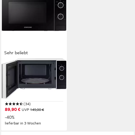
Sehr beliebt
SAMSUNG
Mikrowelle
MS20A3010AHEG
1050W
Leistung
20 l
Kapazität
5
Leistungsstufen
(34)
89,90 €
UVP
149,00 €
-40%
lieferbar in 3 Wochen