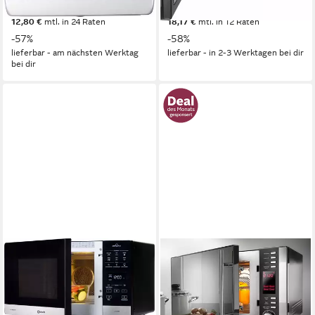
257,78 €
199,00 €
UVP
599,00 €
UVP
479,00 €
12,80 €
mtl. in 24 Raten
18,17 €
mtl. in 12 Raten
-57%
-58%
lieferbar - am nächsten Werktag
lieferbar - in 2-3 Werktagen bei dir
bei dir