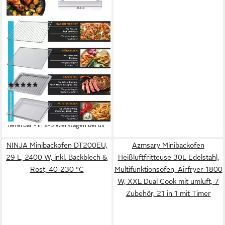
ARENDO
Minibackofen Heißluftfritteuse
25 L Edelstahl,
Multifunktionsofen, Airfryer
1800 W, XXL
(48)
Heißluftfritteuse 25L,
239,95 €
UVP
374,99 €
Multifunktionsofen mit
21,91 €
mtl. in 12 Raten
Zubehör
-36%
lieferbar - in 2-3 Werktagen bei dir
NINJA Minibackofen DT200EU,
Azmsary Minibackofen
29 L, 2400 W, inkl. Backblech &
Heißluftfritteuse 30L Edelstahl,
Rost, 40-230 °C
Multifunktionsofen, Airfryer 1800
W, XXL Dual Cook mit umluft, 7
Zubehör, 21 in 1 mit Timer