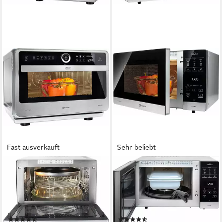
Fast ausverkauft
Sehr beliebt
BAUKNECHT
BAUKNECHT
Mikrowelle MW 179 IN
Mikrowelle MW 49 SL
1200W
Leistung
1900W
Leistung
33 l
Kapazität
25 l
Kapazität
8
Leistungsstufen
6
Leistungsstufen
(654)
(633)