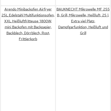
Arendo Minibackofen Airfryer
BAUKNECHT Mikrowelle MF 255
25L Edelstahl Multifunktionsofen,
B, Grill, Mikrowelle, Heißluft, 25 l,
XXL Heißluftfritteuse 1800W,
Extra viel Platz,
mini Backofen mit Backpapier,
Dampfgarfunktion, Heißluft und
Backblech, Dörrblech, Rost,
Grill
Frittierkorb