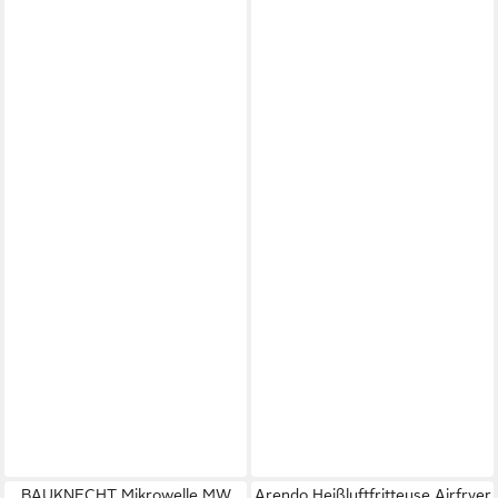
BAUKNECHT Mikrowelle MW
Arendo Heißluftfritteuse Airfryer