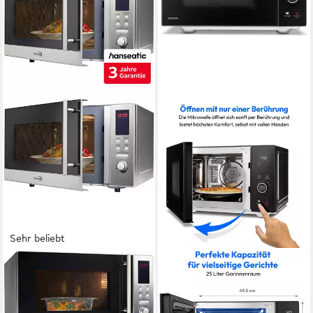
Sehr beliebt
HANSEATIC
MEDION®
Mikrowelle AS823EBB-P
Mikrowelle MD 12041, 4in 1,
Doppelgrill, Heißluftfunktion,
800W
Leistung
23 l
Kapazität