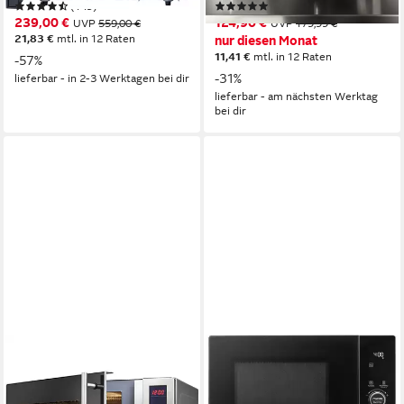
(149)
(6190)
239,00 €
124,90 €
UVP
559,00 €
UVP
179,99 €
21,83 €
mtl. in 12 Raten
nur diesen Monat
11,41 €
mtl. in 12 Raten
-57%
-31%
lieferbar - in 2-3 Werktagen bei dir
lieferbar - am nächsten Werktag
bei dir