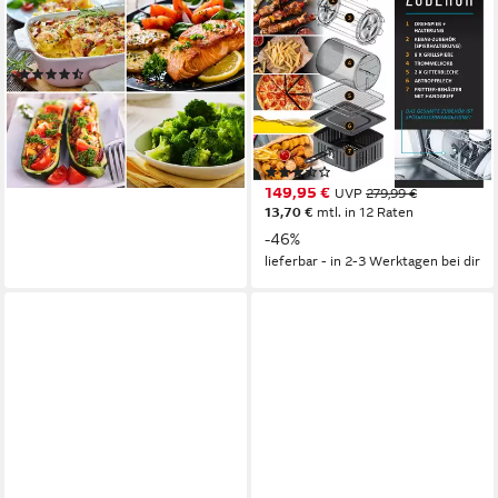
Multifunktionsofen 16L,
800W
Leistung
23 l
Kapazität
Backofen Umluft, Grill,
(253)
Dörrautomat, Air Fryer
159,90 €
199,90 €
1800W
Leistung
14,60 €
mtl. in 12 Raten
16l
Kapazität
-20%
30-200 °C
Temperatur
lieferbar - in 2-3 Werktagen bei dir
(21)
149,95 €
UVP
279,99 €
13,70 €
mtl. in 12 Raten
-46%
lieferbar - in 2-3 Werktagen bei dir